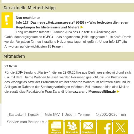
Der aktuelle Mietrechtstipp
Neu erschienen:
Info 127: Das neue „Heizungsgesetz“ (GEG) – Was bedeuten die neuen
Regelungen für Mieterinnen und Mieter?
Lang umstritten tritt am 1. Januar 2024 das Gesetz zur Änderung des
Gebäudeenergiegesetzes (GEG) – das sogenannte „Heizungsgesetz“ – in Kraft. Damit
werden Vorgaben für neu installierte Heizungsanlagen eingeführt. Unser Info 127 gibt
Antworten auf die wichtigsten 15 Fragen.
Mitmachen
23.07.26
Für die ZDF-Sendung „Klartext“, die am 29.09.26 live aus Berlin gesendet wird und sich
u.a. mit dem Thema Wohnen befasst, werden Personen gesucht, die von Kürzungen
des Wohngelds bzw. der Problematik um bezahlbaren Wohnraum betroffen sind und ihr
Anliegen im Rahmen der Sendung vorbringen möchten. Bei Interesse bitte eine Mail an
die zuständige Redakteurin Frau Zarandi:
bianca.zarandi@gruppe5film.de
© 2001-2026 · Ein
Startseite
Kontakt
Mein BMV
Jobs
Termine
Service vom Berliner Mieterverein e.V. ·
Impressum
·
Datenschutzerklärung