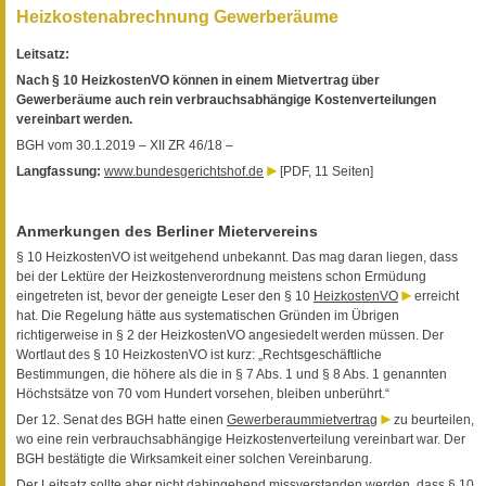
Heizkostenabrechnung Gewerberäume
Leitsatz:
Nach § 10 HeizkostenVO können in einem Mietvertrag über
Gewerberäume auch rein verbrauchsabhängige Kostenverteilungen
vereinbart werden.
BGH vom 30.1.2019 – XII ZR 46/18 –
Langfassung:
www.bundesgerichtshof.de
[PDF, 11 Seiten]
Anmerkungen des Berliner Mietervereins
§ 10 HeizkostenVO ist weitgehend unbekannt. Das mag daran liegen, dass
bei der Lektüre der Heizkostenverordnung meistens schon Ermüdung
eingetreten ist, bevor der geneigte Leser den § 10
HeizkostenVO
erreicht
hat. Die Regelung hätte aus systematischen Gründen im Übrigen
richtigerweise in § 2 der HeizkostenVO angesiedelt werden müssen. Der
Wortlaut des § 10 HeizkostenVO ist kurz: „Rechtsgeschäftliche
Bestimmungen, die höhere als die in § 7 Abs. 1 und § 8 Abs. 1 genannten
Höchstsätze von 70 vom Hundert vorsehen, bleiben unberührt.“
Der 12. Senat des BGH hatte einen
Gewerberaummietvertrag
zu beurteilen,
wo eine rein verbrauchsabhängige Heizkostenverteilung vereinbart war. Der
BGH bestätigte die Wirksamkeit einer solchen Vereinbarung.
Der Leitsatz sollte aber nicht dahingehend missverstanden werden, dass § 10