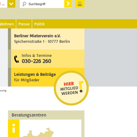
 Wohnen
Presse
Politik
Berliner Mieterverein e.V.
Spichernstraße 1 · 10777 Berlin
Infos & Termine
030-226 260
Leistungen & Beiträge
für Mitglieder
hnung
Beratungszentren