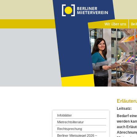
Wir über uns
Beit
Erläute
Leitsatz:
Infoblätter
Bedarf eine
werden kann
Mietrechtsliteratur
auch Erläut
Rechtsprechung
Abrechnung 
Berliner Mietspiegel 2026 –