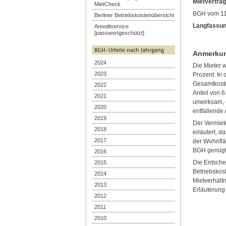
Mietvertrag
MietCheck
BGH vom 11.
Berliner Betriebskostenübersicht
Langfassun
Anwaltservice
[passwortgeschützt]
BGH-Urteile nach Jahrgang
Anmerkung
2024
Die Mieter 
2023
Prozent. In 
Gesamtkoste
2022
Anteil von 6
2021
unwirksam, 
2020
entfallende 
2019
Der Vermiete
2018
erläutert, d
2017
der Wohnflä
BGH genügt
2016
Die Entsche
2015
Betriebskos
2014
Mietverhält
2013
Erläuterung
2012
2011
2010