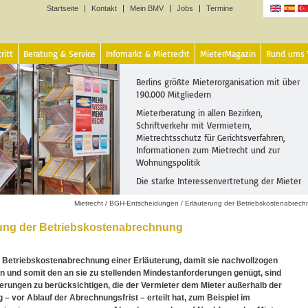
Startseite
Kontakt
Mein BMV
Jobs
Termine
Sprachen
ritt
Beratung & Service
Infomarkt & Mietrecht
MieterMagazin
Rund ums
Berlins größte Mieterorganisation mit über
190.000 Mitgliedern
Mieterberatung in allen Bezirken,
Schriftverkehr mit Vermietern,
Mietrechtsschutz für Gerichtsverfahren,
Informationen zum Mietrecht und zur
Wohnungspolitik
Die starke Interessenvertretung der Mieter
Mietrecht
/
BGH-Entscheidungen
/
Erläuterung der Betriebskostenabrec
rung der Betriebskostenabrechnung
 Betriebskostenabrechnung einer Erläuterung, damit sie nachvollzogen
 und somit den an sie zu stellenden Mindestanforderungen genügt, sind
erungen zu berücksichtigen, die der Vermieter dem Mieter außerhalb der
– vor Ablauf der Abrechnungsfrist – erteilt hat, zum Beispiel im