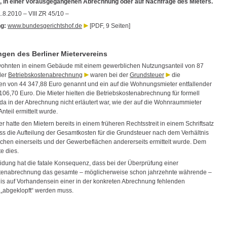
, in einer vorausgegangenen Abrechnung oder auf Nachfrage des Mieters.
8.2010 – VIII ZR 45/10 –
g:
www.bundesgerichtshof.de
[PDF, 9 Seiten]
en des Berliner Mietervereins
wohnten in einem Gebäude mit einem gewerblichen Nutzungsanteil von 87
der
Betriebskostenabrechnung
waren bei der
Grundsteuer
die
n von 44 347,88 Euro genannt und ein auf die Wohnungsmieter entfallender
106,70 Euro. Die Mieter hielten die Betriebskostenabrechnung für formell
da in der Abrechnung nicht erläutert war, wie der auf die Wohnraummieter
Anteil ermittelt wurde.
r hatte den Mietern bereits in einem früheren Rechtsstreit in einem Schriftsatz
ass die Aufteilung der Gesamtkosten für die Grundsteuer nach dem Verhältnis
chen einerseits und der Gewerbeflächen andererseits ermittelt wurde. Dem
e dies.
idung hat die fatale Konsequenz, dass bei der Überprüfung einer
tenabrechnung das gesamte – möglicherweise schon jahrzehnte währende –
nis auf Vorhandensein einer in der konkreten Abrechnung fehlenden
 „abgeklopft“ werden muss.