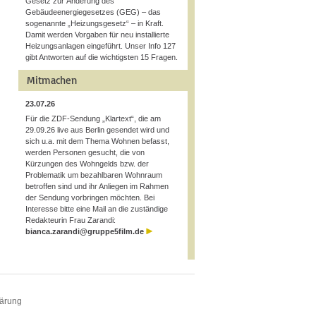
Gesetz zur Änderung des
Gebäudeenergiegesetzes (GEG) – das
sogenannte „Heizungsgesetz“ – in Kraft.
Damit werden Vorgaben für neu installierte
Heizungsanlagen eingeführt. Unser Info 127
gibt Antworten auf die wichtigsten 15 Fragen.
Mitmachen
23.07.26
Für die ZDF-Sendung „Klartext“, die am
29.09.26 live aus Berlin gesendet wird und
sich u.a. mit dem Thema Wohnen befasst,
werden Personen gesucht, die von
Kürzungen des Wohngelds bzw. der
Problematik um bezahlbaren Wohnraum
betroffen sind und ihr Anliegen im Rahmen
der Sendung vorbringen möchten. Bei
Interesse bitte eine Mail an die zuständige
Redakteurin Frau Zarandi:
bianca.zarandi@gruppe5film.de
lärung