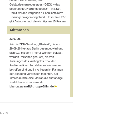
Gesetz zur Änderung des
Gebäudeenergiegesetzes (GEG) – das
sogenannte „Heizungsgesetz“ – in Kraft.
Damit werden Vorgaben für neu installierte
Heizungsanlagen eingeführt. Unser Info 127
gibt Antworten auf die wichtigsten 15 Fragen.
Mitmachen
23.07.26
Für die ZDF-Sendung „Klartext“, die am
29.09.26 live aus Berlin gesendet wird und
sich u.a. mit dem Thema Wohnen befasst,
werden Personen gesucht, die von
Kürzungen des Wohngelds bzw. der
Problematik um bezahlbaren Wohnraum
betroffen sind und ihr Anliegen im Rahmen
der Sendung vorbringen möchten. Bei
Interesse bitte eine Mail an die zuständige
Redakteurin Frau Zarandi:
bianca.zarandi@gruppe5film.de
lärung