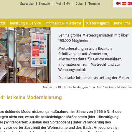
Startseite
Kontakt
Mein BMV
Jobs
Termine
Sprachen
ritt
Beratung & Service
Infomarkt & Mietrecht
MieterMagazin
Rund ums
Berlins größte Mieterorganisation mit über
190.000 Mitgliedern
Mieterberatung in allen Bezirken,
Schriftverkehr mit Vermietern,
Mietrechtsschutz für Gerichtsverfahren,
Informationen zum Mietrecht und zur
Wohnungspolitik
Die starke Interessenvertretung der Mieter
Mietrecht
/
BGH-Entscheidungen
/
Ein „Aliud“ ist keine Modernisi
ud“ ist keine Modernisierung
 zu duldende Modernisierungsmaßnahmen im Sinne von § 555 b Nr. 4 oder
iegen nicht vor, wenn die beabsichtigten Maßnahmen (hier: Hinzufügung
e [Wintergarten; Ausbau des Spitzbodens] unter Veränderung des
s; veränderter Zuschnitt der Wohnräume und des Bads; Anlegung einer