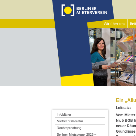
Wir über uns
Beit
Ein „Ali
Leitsatz:
Infoblätter
Vom Mieter
Nr. 5 BGB l
Mietrechtsliteratur
neuer Räum
Rechtsprechung
Grundrisse
Berliner Mietspiegel 2026 –