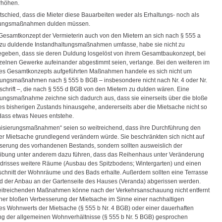
rhöhen.
schied, dass die Mieter diese Bauarbeiten weder als Erhaltungs- noch als
zungsmaßnahmen dulden müssen.
Gesamtkonzept der Vermieterin auch von den Mietern an sich nach § 555 a
zu duldende Instandhaltungsmaßnahmen umfasse, habe sie nicht zu
geben, dass sie deren Duldung losgelöst von ihrem Gesamtbaukonzept, bei
zelnen Gewerke aufeinander abgestimmt seien, verlange. Bei den weiteren im
es Gesamtkonzepts aufgeführten Maßnahmen handele es sich nicht um
ungsmaßnahmen nach § 555 b BGB – insbesondere nicht nach Nr. 4 oder Nr.
rschrift –, die nach § 555 d BGB von den Mietern zu dulden wären. Eine
ungsmaßnahme zeichne sich dadurch aus, dass sie einerseits über die bloße
es bisherigen Zustands hinausgehe, andererseits aber die Mietsache nicht so
dass etwas Neues entstehe.
isierungsmaßnahmen“ seien so weitreichend, dass ihre Durchführung den
er Mietsache grundlegend verändern würde. Sie beschränkten sich nicht auf
serung des vorhandenen Bestands, sondern sollten ausweislich der
bung unter anderem dazu führen, dass das Reihenhaus unter Veränderung
drisses weitere Räume (Ausbau des Spitzbodens; Wintergarten) und einen
chnitt der Wohnräume und des Bads erhalte. Außerdem sollten eine Terrasse
d der Anbau an der Gartenseite des Hauses (Veranda) abgerissen werden.
eitreichenden Maßnahmen könne nach der Verkehrsanschauung nicht entfernt
ner bloßen Verbesserung der Mietsache im Sinne einer nachhaltigen
s Wohnwerts der Mietsache (§ 555 b Nr. 4 BGB) oder einer dauerhaften
g der allgemeinen Wohnverhältnisse (§ 555 b Nr. 5 BGB) gesprochen