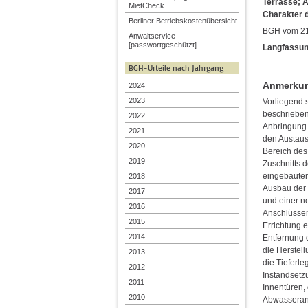
Terrasse; A
MietCheck
Charakter 
Berliner Betriebskostenübersicht
BGH vom 21.
Anwaltservice
[passwortgeschützt]
Langfassun
BGH-Urteile nach Jahrgang
Anmerkung
2024
2023
Vorliegend 
beschrieben
2022
Anbringung
2021
den Austaus
2020
Bereich des
2019
Zuschnitts 
eingebaute
2018
Ausbau der
2017
und einer n
2016
Anschlüssen
2015
Errichtung 
2014
Entfernung
die Herstel
2013
die Tieferl
2012
Instandsetz
2011
Innentüren,
2010
Abwasserans