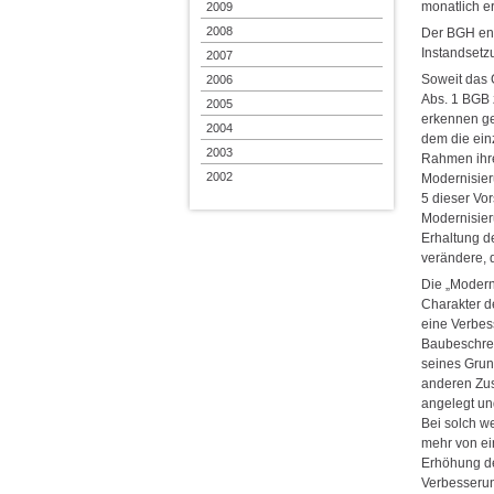
monatlich e
2009
2008
Der BGH ent
Instandset
2007
Soweit das 
2006
Abs. 1 BGB 
2005
erkennen ge
2004
dem die ein
2003
Rahmen ihr
2002
Modernisier
5 dieser Vo
Modernisier
Erhaltung d
verändere, 
Die „Modern
Charakter d
eine Verbes
Baubeschrei
seines Grun
anderen Zus
angelegt un
Bei solch w
mehr von ei
Erhöhung de
Verbesserun