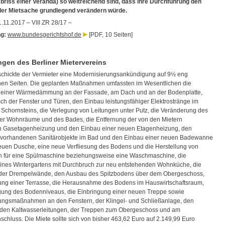
briss einer Veranda) so weitreichend sind, dass ihre Durchführung den
der Mietsache grundlegend verändern würde.
11.2017 – VIII ZR 28/17 –
g:
www.bundesgerichtshof.de
[PDF, 10 Seiten]
en des Berliner Mietervereins
schickte der Vermieter eine Modernisierungsankündigung auf 9½ eng
en Seiten. Die geplanten Maßnahmen umfassten im Wesentlichen die
 einer Wärmedämmung an der Fassade, am Dach und an der Bodenplatte,
ch der Fenster und Türen, den Einbau leistungsfähiger Elektrostränge im
 Schornsteins, die Verlegung von Leitungen unter Putz, die Veränderung des
der Wohnräume und des Bades, die Entfernung der von den Mietern
n Gasetagenheizung und den Einbau einer neuen Etagenheizung, den
 vorhandenen Sanitärobjekte im Bad und den Einbau einer neuen Badewanne
euen Dusche, eine neue Verfliesung des Bodens und die Herstellung von
 für eine Spülmaschine beziehungsweise eine Waschmaschine, die
eines Wintergartens mit Durchbruch zur neu entstehenden Wohnküche, die
 der Drempelwände, den Ausbau des Spitzbodens über dem Obergeschoss,
lung einer Terrasse, die Herausnahme des Bodens im Hauswirtschaftsraum,
egung des Bodenniveaus, die Einbringung einer neuen Treppe sowie
ungsmaßnahmen an den Fenstern, der Klingel- und Schließanlage, den
 den Kaltwasserleitungen, der Treppen zum Obergeschoss und am
chluss. Die Miete sollte sich von bisher 463,62 Euro auf 2.149,99 Euro