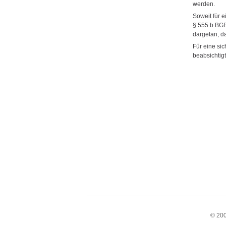
werden.
Soweit für 
§ 555 b BGB 
dargetan, d
Für eine si
beabsichtig
© 200