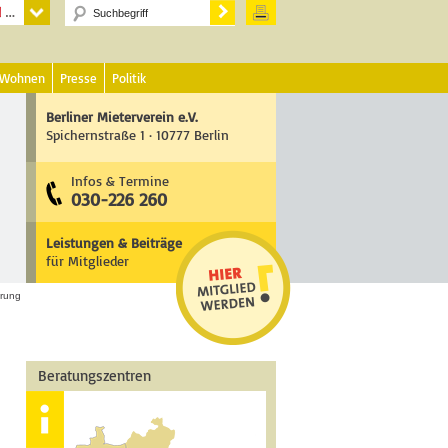
 Wohnen
Presse
Politik
Berliner Mieterverein e.V.
Spichernstraße 1 · 10777 Berlin
Infos & Termine
030-226 260
Leistungen & Beiträge
für Mitglieder
erung
Beratungszentren