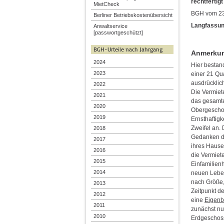
rechtfertig
MietCheck
BGH vom 23.
Berliner Betriebskostenübersicht
Langfassun
Anwaltservice
[passwortgeschützt]
BGH-Urteile nach Jahrgang
Anmerkung
2024
Hier bestan
2023
einer 21 Qu
ausdrücklic
2022
Die Vermiet
2021
das gesamte
2020
Obergeschoss
2019
Ernsthaftig
Zweifel an. 
2018
Gedanken d
2017
ihres Hause
2016
die Vermiet
2015
Einfamilien
2014
neuen Leben
nach Größe,
2013
Zeitpunkt d
2012
eine
Eigenb
2011
zunächst nu
2010
Erdgeschoss