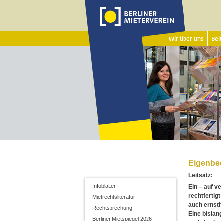
Wir über uns
Beit
Eigenbe
Leitsatz:
Infoblätter
Ein – auf v
rechtfertig
Mietrechtsliteratur
auch ernsth
Rechtsprechung
Eine bislan
Berliner Mietspiegel 2026 –