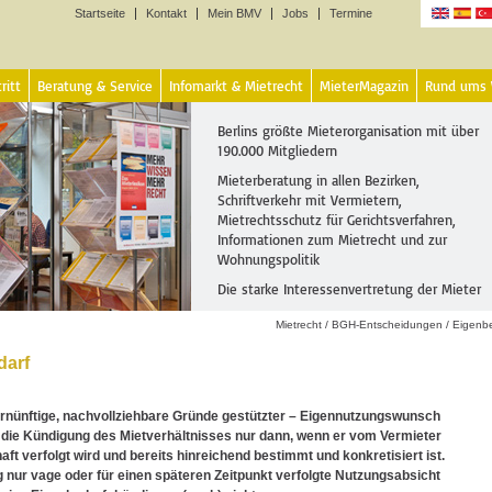
Startseite
Kontakt
Mein BMV
Jobs
Termine
Sprachen
ritt
Beratung & Service
Infomarkt & Mietrecht
MieterMagazin
Rund ums
Berlins größte Mieterorganisation mit über
190.000 Mitgliedern
Mieterberatung in allen Bezirken,
Schriftverkehr mit Vermietern,
Mietrechtsschutz für Gerichtsverfahren,
Informationen zum Mietrecht und zur
Wohnungspolitik
Die starke Interessenvertretung der Mieter
Mietrecht
/
BGH-Entscheidungen
/
Eigenb
darf
ernünftige, nachvollziehbare Gründe gestützter – Eigennutzungswunsch
t die Kündigung des Mietverhältnisses nur dann, wenn er vom Vermieter
aft verfolgt wird und bereits hinreichend bestimmt und konkretisiert ist.
g nur vage oder für einen späteren Zeitpunkt verfolgte Nutzungsabsicht