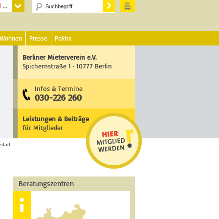
 Wohnen
Presse
Politik
Berliner Mieterverein e.V.
Spichernstraße 1 · 10777 Berlin
Infos & Termine
030-226 260
Leistungen & Beiträge
für Mitglieder
edarf
Beratungszentren