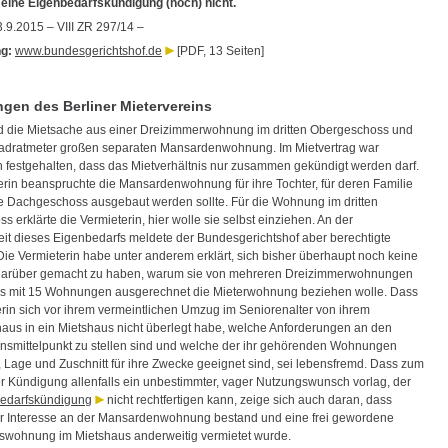
t eine Eigenbedarfskündigung (noch) nicht.
9.2015 – VIII ZR 297/14 –
g:
www.bundesgerichtshof.de
[PDF, 13 Seiten]
en des Berliner Mietervereins
d die Mietsache aus einer Dreizimmerwohnung im dritten Obergeschoss und
adratmeter großen separaten Mansardenwohnung. Im Mietvertrag war
h festgehalten, dass das Mietverhältnis nur zusammen gekündigt werden darf.
erin beanspruchte die Mansardenwohnung für ihre Tochter, für deren Familie
 Dachgeschoss ausgebaut werden sollte. Für die Wohnung im dritten
 erklärte die Vermieterin, hier wolle sie selbst einziehen. An der
keit dieses Eigenbedarfs meldete der Bundesgerichtshof aber berechtigte
Die Vermieterin habe unter anderem erklärt, sich bisher überhaupt noch keine
arüber gemacht zu haben, warum sie von mehreren Dreizimmerwohnungen
s mit 15 Wohnungen ausgerechnet die Mieterwohnung beziehen wolle. Dass
erin sich vor ihrem vermeintlichen Umzug im Seniorenalter von ihrem
haus in ein Mietshaus nicht überlegt habe, welche Anforderungen an den
smittelpunkt zu stellen sind und welche der ihr gehörenden Wohnungen
 Lage und Zuschnitt für ihre Zwecke geeignet sind, sei lebensfremd. Dass zum
er Kündigung allenfalls ein unbestimmter, vager Nutzungswunsch vorlag, der
edarfskündigung
nicht rechtfertigen kann, zeige sich auch daran, dass
r Interesse an der Mansardenwohnung bestand und eine frei gewordene
wohnung im Mietshaus anderweitig vermietet wurde.