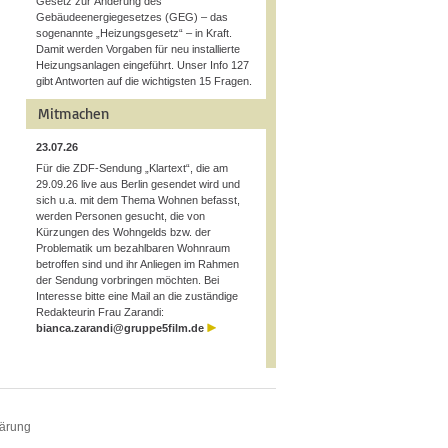
Gesetz zur Änderung des
Gebäudeenergiegesetzes (GEG) – das
sogenannte „Heizungsgesetz“ – in Kraft.
Damit werden Vorgaben für neu installierte
Heizungsanlagen eingeführt. Unser Info 127
gibt Antworten auf die wichtigsten 15 Fragen.
Mitmachen
23.07.26
Für die ZDF-Sendung „Klartext“, die am
29.09.26 live aus Berlin gesendet wird und
sich u.a. mit dem Thema Wohnen befasst,
werden Personen gesucht, die von
Kürzungen des Wohngelds bzw. der
Problematik um bezahlbaren Wohnraum
betroffen sind und ihr Anliegen im Rahmen
der Sendung vorbringen möchten. Bei
Interesse bitte eine Mail an die zuständige
Redakteurin Frau Zarandi:
bianca.zarandi@gruppe5film.de
lärung