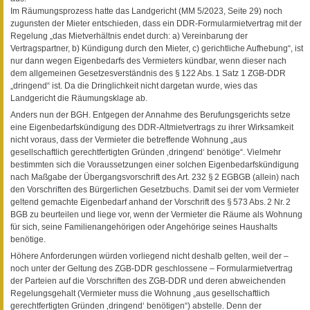
Im Räumungsprozess hatte das Landgericht (MM 5/2023, Seite 29) noch
zugunsten der Mieter entschieden, dass ein DDR-Formularmietvertrag mit der
Regelung „das Mietverhältnis endet durch: a) Vereinbarung der
Vertragspartner, b) Kündigung durch den Mieter, c) gerichtliche Aufhebung“, ist
nur dann wegen Eigenbedarfs des Vermieters kündbar, wenn dieser nach
dem allgemeinen Gesetzesverständnis des § 122 Abs. 1 Satz 1 ZGB-DDR
„dringend“ ist. Da die Dringlichkeit nicht dargetan wurde, wies das
Landgericht die Räumungsklage ab.
Anders nun der BGH. Entgegen der Annahme des Berufungsgerichts setze
eine Eigenbedarfskündigung des DDR-Altmietvertrags zu ihrer Wirksamkeit
nicht voraus, dass der Vermieter die betreffende Wohnung „aus
gesellschaftlich gerechtfertigten Gründen ‚dringend‘ benötige“. Vielmehr
bestimmten sich die Voraussetzungen einer solchen Eigenbedarfskündigung
nach Maßgabe der Übergangsvorschrift des Art. 232 § 2 EGBGB (allein) nach
den Vorschriften des Bürgerlichen Gesetzbuchs. Damit sei der vom Vermieter
geltend gemachte Eigenbedarf anhand der Vorschrift des § 573 Abs. 2 Nr. 2
BGB zu beurteilen und liege vor, wenn der Vermieter die Räume als Wohnung
für sich, seine Familienangehörigen oder Angehörige seines Haushalts
benötige.
Höhere Anforderungen würden vorliegend nicht deshalb gelten, weil der –
noch unter der Geltung des ZGB-DDR geschlossene – Formularmietvertrag
der Parteien auf die Vorschriften des ZGB-DDR und deren abweichenden
Regelungsgehalt (Vermieter muss die Wohnung „aus gesellschaftlich
gerechtfertigten Gründen ‚dringend‘ benötigen“) abstelle. Denn der