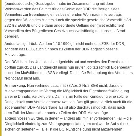
(bundesdeutsche) Gesetzgeber habe im Zusammenhang mit dem
Wirksamwerden des Beitritts für das Gebiet der DDR die Befugnis des
Vermieters zur Beendigung eines bestehenden Wohnraummietvertrags
gegen den Willen des Mieters durch die spezielle gesetzliche Vorschrift in Art.
232 § 2 EGBGB und die darin angeordnete Geltung der (mietrechtlichen)
Vorschriften des Bürgerlichen Gesetzbuchs vollständig und abschließend
geregelt.
Anders ausgedrückt: Ab dem 1.10.1990 gilt nicht mehr das ZGB der DDR,
sondern das BGB, auch für noch zu Zeiten der DDR abgeschlossene
Mietverträge.
Der BGH hob das Urteil des Landgerichts auf und verwies den Rechtsstreit
dorthin zurück. Das Landgericht muss nun prüfen, ob tatsächlich Eigenbedarf
nach den Maßstäben des BGB vorliegt. Die bloße Behauptung des Vermieters
reicht dafür nicht aus.
Anmerkung:
Nun verhindert auch § 573 Abs. 2 Nr. 2 BGB nicht, dass die
Mietvertragsparteien im Vertrag die Möglichkeit der Eigenbedarfskündigung
an eine Dringlichkeit knüpfen. Dann ist im Falle der Kündigung eine solche
Dringlichkeit vom Vermieter nachzuweisen. Das gilt grundsätzlich auch für die
sogenannten DDR-Mietverträge. Es ist also durchaus möglich, dass nach
dem Fall der Mauer, aber noch zu Zeiten der DDR Mietverträge
abgeschlossen wurden, in denen – anders als im hier vorliegenden Fall – die
Dinglichkeit eindeutig zum Vertragsgegenstand gemacht wurde. Auf solche –
sicherlich seltenen – Fälle ist die BGH-Entscheidung nicht anzuwenden.