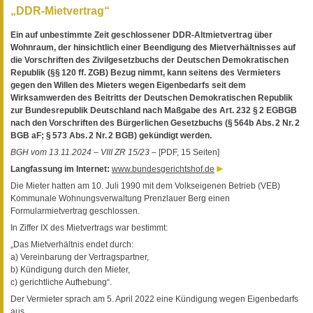
„DDR-Mietvertrag“
Ein auf unbestimmte Zeit geschlossener DDR-Altmietvertrag über
Wohnraum, der hinsichtlich einer Beendigung des Mietverhältnisses auf
die Vorschriften des Zivilgesetzbuchs der Deutschen Demokratischen
Republik (§§ 120 ff. ZGB) Bezug nimmt, kann seitens des Vermieters
gegen den Willen des Mieters wegen Eigenbedarfs seit dem
Wirksamwerden des Beitritts der Deutschen Demokratischen Republik
zur Bundesrepublik Deutschland nach Maßgabe des Art. 232 § 2 EGBGB
nach den Vorschriften des Bürgerlichen Gesetzbuchs (§ 564b Abs. 2 Nr. 2
BGB aF; § 573 Abs. 2 Nr. 2 BGB) gekündigt werden.
BGH vom 13.11.2024 – VIII ZR 15/23 –
[PDF, 15 Seiten]
Langfassung im Internet:
www.bundesgerichtshof.de
Die Mieter hatten am 10. Juli 1990 mit dem Volkseigenen Betrieb (VEB)
Kommunale Wohnungsverwaltung Prenzlauer Berg einen
Formularmietvertrag geschlossen.
In Ziffer IX des Mietvertrags war bestimmt:
„Das Mietverhältnis endet durch:
a) Vereinbarung der Vertragspartner,
b) Kündigung durch den Mieter,
c) gerichtliche Aufhebung“.
Der Vermieter sprach am 5. April 2022 eine Kündigung wegen Eigenbedarfs
aus.