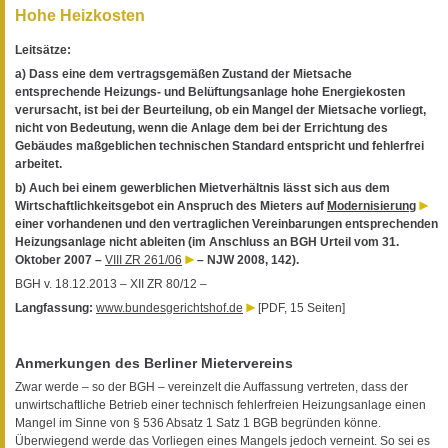
Hohe Heizkosten
Leitsätze:
a) Dass eine dem vertragsgemäßen Zustand der Mietsache
entsprechende Heizungs- und Belüftungsanlage hohe Energiekosten
verursacht, ist bei der Beurteilung, ob ein Mangel der Mietsache vorliegt,
nicht von Bedeutung, wenn die Anlage dem bei der Errichtung des
Gebäudes maßgeblichen technischen Standard entspricht und fehlerfrei
arbeitet.
b) Auch bei einem gewerblichen Mietverhältnis lässt sich aus dem
Wirtschaftlichkeitsgebot ein Anspruch des Mieters auf
Modernisierung
einer vorhandenen und den vertraglichen Vereinbarungen entsprechenden
Heizungsanlage nicht ableiten (im Anschluss an BGH Urteil vom 31.
Oktober 2007 –
VIII ZR 261/06
– NJW 2008, 142).
BGH v. 18.12.2013 – XII ZR 80/12 –
Langfassung:
www.bundesgerichtshof.de
[PDF, 15 Seiten]
Anmerkungen des Berliner Mietervereins
Zwar werde – so der BGH – vereinzelt die Auffassung vertreten, dass der
unwirtschaftliche Betrieb einer technisch fehlerfreien Heizungsanlage einen
Mangel im Sinne von § 536 Absatz 1 Satz 1 BGB begründen könne.
Überwiegend werde das Vorliegen eines Mangels jedoch verneint. So sei es