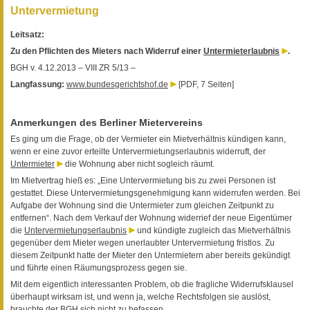
Untervermietung
Leitsatz:
Zu den Pflichten des Mieters nach Widerruf einer
Untermieterlaubnis
.
BGH v. 4.12.2013 – VIII ZR 5/13 –
Langfassung:
www.bundesgerichtshof.de
[PDF, 7 Seiten]
Anmerkungen des Berliner Mietervereins
Es ging um die Frage, ob der Vermieter ein Mietverhältnis kündigen kann,
wenn er eine zuvor erteilte Untervermietungserlaubnis widerruft, der
Untermieter
die Wohnung aber nicht sogleich räumt.
Im Mietvertrag hieß es: „Eine Untervermietung bis zu zwei Personen ist
gestattet. Diese Untervermietungsgenehmigung kann widerrufen werden. Bei
Aufgabe der Wohnung sind die Untermieter zum gleichen Zeitpunkt zu
entfernen“. Nach dem Verkauf der Wohnung widerrief der neue Eigentümer
die
Untervermietungserlaubnis
und kündigte zugleich das Mietverhältnis
gegenüber dem Mieter wegen unerlaubter Untervermietung fristlos. Zu
diesem Zeitpunkt hatte der Mieter den Untermietern aber bereits gekündigt
und führte einen Räumungsprozess gegen sie.
Mit dem eigentlich interessanten Problem, ob die fragliche Widerrufsklausel
überhaupt wirksam ist, und wenn ja, welche Rechtsfolgen sie auslöst,
brauchte der BGH sich nicht zu befassen.