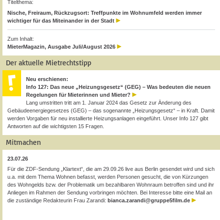
Titelthema:
Nische, Freiraum, Rückzugsort: Treffpunkte im Wohnumfeld werden immer
wichtiger für das Miteinander in der Stadt
Zum Inhalt:
MieterMagazin, Ausgabe Juli/August 2026
Der aktuelle Mietrechtstipp
Neu erschienen:
Info 127: Das neue „Heizungsgesetz“ (GEG) – Was bedeuten die neuen
Regelungen für Mieterinnen und Mieter?
Lang umstritten tritt am 1. Januar 2024 das Gesetz zur Änderung des
Gebäudeenergiegesetzes (GEG) – das sogenannte „Heizungsgesetz“ – in Kraft. Damit
werden Vorgaben für neu installierte Heizungsanlagen eingeführt. Unser Info 127 gibt
Antworten auf die wichtigsten 15 Fragen.
Mitmachen
23.07.26
Für die ZDF-Sendung „Klartext“, die am 29.09.26 live aus Berlin gesendet wird und sich
u.a. mit dem Thema Wohnen befasst, werden Personen gesucht, die von Kürzungen
des Wohngelds bzw. der Problematik um bezahlbaren Wohnraum betroffen sind und ihr
Anliegen im Rahmen der Sendung vorbringen möchten. Bei Interesse bitte eine Mail an
die zuständige Redakteurin Frau Zarandi:
bianca.zarandi@gruppe5film.de