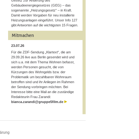
Gesetz zur Änderung des
Gebäudeenergiegesetzes (GEG) – das
sogenannte „Heizungsgesetz“ – in Kraft.
Damit werden Vorgaben für neu installierte
Heizungsanlagen eingeführt. Unser Info 127
gibt Antworten auf die wichtigsten 15 Fragen.
Mitmachen
23.07.26
Für die ZDF-Sendung „Klartext“, die am
29.09.26 live aus Berlin gesendet wird und
sich u.a. mit dem Thema Wohnen befasst,
werden Personen gesucht, die von
Kürzungen des Wohngelds bzw. der
Problematik um bezahlbaren Wohnraum
betroffen sind und ihr Anliegen im Rahmen
der Sendung vorbringen möchten. Bei
Interesse bitte eine Mail an die zuständige
Redakteurin Frau Zarandi:
bianca.zarandi@gruppe5film.de
lärung