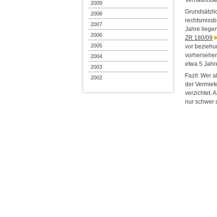
2009
Grundsätzli
2008
rechtsmissb
2007
Jahre liege
2006
ZR 180/09
2005
vor beziehu
vorhersehen
2004
etwa 5 Jahr
2003
Fazit: Wer a
2002
der Vermiet
verzichtet. 
nur schwer 