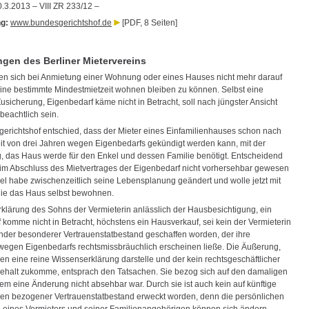
3.2013 – VIII ZR 233/12 –
g:
www.bundesgerichtshof.de
[PDF, 8 Seiten]
en des Berliner Mietervereins
en sich bei Anmietung einer Wohnung oder eines Hauses nicht mehr darauf
eine bestimmte Mindestmietzeit wohnen bleiben zu können. Selbst eine
usicherung, Eigenbedarf käme nicht in Betracht, soll nach jüngster Ansicht
eachtlich sein.
erichtshof entschied, dass der Mieter eines Einfamilienhauses schon nach
eit von drei Jahren wegen Eigenbedarfs gekündigt werden kann, mit der
 das Haus werde für den Enkel und dessen Familie benötigt. Entscheidend
eim Abschluss des Mietvertrages der Eigenbedarf nicht vorhersehbar gewesen
kel habe zwischenzeitlich seine Lebensplanung geändert und wolle jetzt mit
lie das Haus selbst bewohnen.
rklärung des Sohns der Vermieterin anlässlich der Hausbesichtigung, ein
 komme nicht in Betracht, höchstens ein Hausverkauf, sei kein der Vermieterin
der besonderer Vertrauenstatbestand geschaffen worden, der ihre
egen Eigenbedarfs rechtsmissbräuchlich erscheinen ließe. Die Äußerung,
en eine reine Wissenserklärung darstelle und der kein rechtsgeschäftlicher
ehalt zukomme, entsprach den Tatsachen. Sie bezog sich auf den damaligen
em eine Änderung nicht absehbar war. Durch sie ist auch kein auf künftige
en bezogener Vertrauenstatbestand erweckt worden, denn die persönlichen
e eines Vermieters und seiner Familienangehörigen können sich ändern.