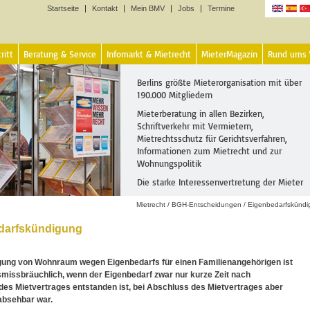
Startseite
Kontakt
Mein BMV
Jobs
Termine
Sprachen
ritt
Beratung & Service
Infomarkt & Mietrecht
MieterMagazin
Rund ums
Berlins größte Mieterorganisation mit über
190.000 Mitgliedern
Mieterberatung in allen Bezirken,
Schriftverkehr mit Vermietern,
Mietrechtsschutz für Gerichtsverfahren,
Informationen zum Mietrecht und zur
Wohnungspolitik
Die starke Interessenvertretung der Mieter
Mietrecht
/
BGH-Entscheidungen
/
Eigenbedarfskündi
darfskündigung
gung von Wohnraum wegen Eigenbedarfs für einen Familienangehörigen ist
smissbräuchlich, wenn der Eigenbedarf zwar nur kurze Zeit nach
es Mietvertrages entstanden ist, bei Abschluss des Mietvertrages aber
absehbar war.