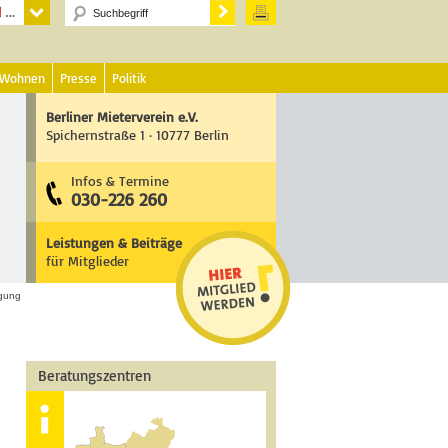
 Wohnen
Presse
Politik
Berliner Mieterverein e.V.
Spichernstraße 1 · 10777 Berlin
Infos & Termine
030-226 260
Leistungen & Beiträge
für Mitglieder
gung
Beratungszentren