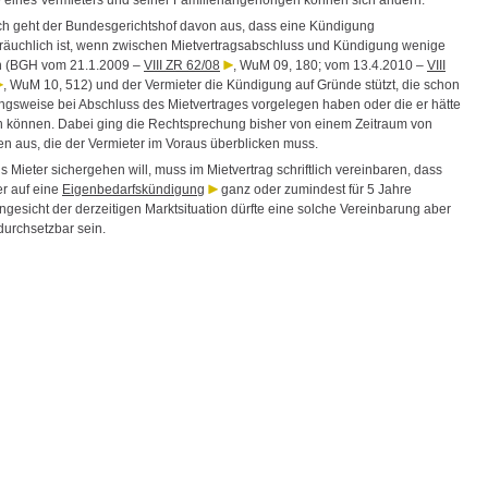
ch geht der Bundesgerichtshof davon aus, dass eine Kündigung
räuchlich ist, wenn zwischen Mietvertragsabschluss und Kündigung wenige
n (BGH vom 21.1.2009 –
VIII ZR 62/08
, WuM 09, 180; vom 13.4.2010 –
VIII
, WuM 10, 512) und der Vermieter die Kündigung auf Gründe stützt, die schon
ngsweise bei Abschluss des Mietvertrages vorgelegen haben oder die er hätte
 können. Dabei ging die Rechtsprechung bisher von einem Zeitraum von
en aus, die der Vermieter im Voraus überblicken muss.
ls Mieter sichergehen will, muss im Mietvertrag schriftlich vereinbaren, dass
er auf eine
Eigenbedarfskündigung
ganz oder zumindest für 5 Jahre
Angesicht der derzeitigen Marktsituation dürfte eine solche Vereinbarung aber
durchsetzbar sein.