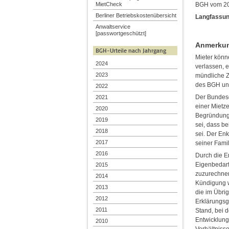
BGH vom 20.
MietCheck
Berliner Betriebskostenübersicht
Langfassun
Anwaltservice
[passwortgeschützt]
Anmerkung
BGH-Urteile nach Jahrgang
Mieter könn
2024
verlassen, 
2023
mündliche Z
des BGH unb
2022
Der Bundesg
2021
einer Mietz
2020
Begründung,
2019
sei, dass b
2018
sei. Der En
2017
seiner Fami
2016
Durch die E
Eigenbedarf
2015
zuzurechnen
2014
Kündigung w
2013
die im Übrig
2012
Erklärungsg
2011
Stand, bei d
Entwicklung
2010
Verhältniss