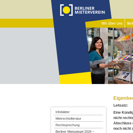
Wir über uns
Beit
Eigenbe
Leitsatz:
Infoblätter
Eine Kündi
nicht recht
Mietrechtsliteratur
Abschluss d
Rechtsprechung
noch nicht 
Berliner Mietspiegel 2026 –