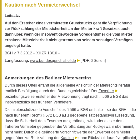
Kaution nach Vermieterwechsel
Leitsatz:
Auf den Ersteher eines vermieteten Grundstücks geht die Verpflichtung
zur Rückzahlung der Mietsicherheit an den Mieter kraft Gesetzes auch
dann über, wenn der insolvent gewordene Voreigentümer die vom Mieter
erhaltene Mietsicherheit nicht getrennt von seinem sonstigen Vermögen
angelegt hatte.
BGH v. 7.3.2012 – XII ZR 13/10 –
Langfassung:
www.bundesgerichtshof.de
[PDF, 6 Seiten]
Anmerkungen des Berliner Mietervereins
Durch dieses Urteil erfährt die allgemeine Ansicht in der Mietrechtsliteratur
endlich Bestätigung durch den Bundesgerichtshof: Der
Erwerber
beziehungsweise Ersteher der Mietwohnung trägt nach § 566 a BGB das
Insolvenzrisiko des früheren Vermieters.
Die mieterschützende Vorschrift des § 566 a BGB enthalte – so der BGH – die
nach früherem Recht (§ 572 BGB a.F.) gegebene Tatbestandsvoraussetzung,
dass die Sicherheit dem Erwerber ausgehändigt wird oder dieser dem
früheren Vermieter gegenüber die Verpflichtung zur Rückgewähr übernimmt,
nicht mehr. Durch die geänderte Vorschrift werde der Erwerber dem Mieter
gegenüber zur Rückzahlung der
Kaution
ohne Rücksicht darauf verpflichtet,