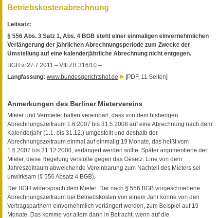
Betriebskostenabrechnung
Leitsatz:
§ 556 Abs. 3 Satz 1, Abs. 4 BGB steht einer einmaligen einvernehmlichen
Verlängerung der jährlichen Abrechnungsperiode zum Zwecke der
Umstellung auf eine kalenderjährliche Abrechnung nicht entgegen.
BGH v. 27.7.2011 – VIII ZR 316/10 –
Langfassung:
www.bundesgerichtshof.de
[PDF, 11 Seiten]
Anmerkungen des Berliner Mietervereins
Mieter und Vermieter hatten vereinbart, dass von dem bisherigen
Abrechnungszeitraum 1.6.2007 bis 31.5.2008 auf eine Abrechnung nach dem
Kalenderjahr (1.1. bis 31.12.) umgestellt und deshalb der
Abrechnungszeitraum einmal auf einmalig 19 Monate, das heißt vom
1.6.2007 bis 31.12.2008, verlängert werden sollte. Später argumentierte der
Mieter, diese Regelung verstoße gegen das Gesetz. Eine von dem
Jahreszeitraum abweichende Vereinbarung zum Nachteil des Mieters sei
unwirksam (§ 556 Absatz 4 BGB).
Der BGH widersprach dem Mieter: Der nach § 556 BGB vorgeschriebene
Abrechnungszeitraum bei Betriebskosten von einem Jahr könne von den
Vertragspartnern einvernehmlich verlängert werden, zum Beispiel auf 19
Monate. Das komme vor allem dann in Betracht, wenn auf die