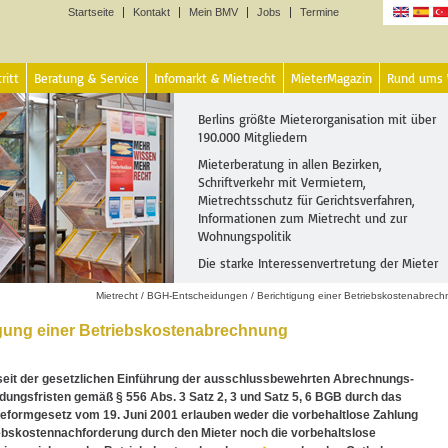
Startseite
Kontakt
Mein BMV
Jobs
Termine
Sprachen
ritt
Beratung & Service
Infomarkt & Mietrecht
MieterMagazin
Rund ums
Berlins größte Mieterorganisation mit über
190.000 Mitgliedern
Mieterberatung in allen Bezirken,
Schriftverkehr mit Vermietern,
Mietrechtsschutz für Gerichtsverfahren,
Informationen zum Mietrecht und zur
Wohnungspolitik
Die starke Interessenvertretung der Mieter
Mietrecht
/
BGH-Entscheidungen
/
Berichtigung einer Betriebskostenabrec
gung einer Betriebskostenabrechnung
seit der gesetzlichen Einführung der ausschlussbewehrten Abrechnungs-
ungsfristen gemäß § 556 Abs. 3 Satz 2, 3 und Satz 5, 6 BGB durch das
eformgesetz vom 19. Juni 2001 erlauben weder die vorbehaltlose Zahlung
ebskostennachforderung durch den Mieter noch die vorbehaltslose