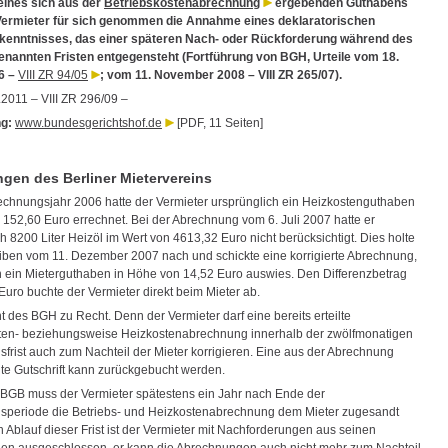
eines sich aus der
Betriebskostenabrechnung
ergebenden Guthabens
Vermieter für sich genommen die Annahme eines deklaratorischen
kenntnisses, das einer späteren Nach- oder Rückforderung während des
enannten Fristen entgegensteht (Fortführung von BGH, Urteile vom 18.
6 –
VIII ZR 94/05
; vom 11. November 2008 – VIII ZR 265/07).
.2011 – VIII ZR 296/09 –
g:
www.bundesgerichtshof.de
[PDF, 11 Seiten]
en des Berliner Mietervereins
echnungsjahr 2006 hatte der Vermieter ursprünglich ein Heizkostenguthaben
 152,60 Euro errechnet. Bei der Abrechnung vom 6. Juli 2007 hatte er
h 8200 Liter Heizöl im Wert von 4613,32 Euro nicht berücksichtigt. Dies holte
eiben vom 11. Dezember 2007 nach und schickte eine korrigierte Abrechnung,
h ein Mieterguthaben in Höhe von 14,52 Euro auswies. Den Differenzbetrag
Euro buchte der Vermieter direkt beim Mieter ab.
 des BGH zu Recht. Denn der Vermieter darf eine bereits erteilte
ten- beziehungsweise Heizkostenabrechnung innerhalb der zwölfmonatigen
frist auch zum Nachteil der Mieter korrigieren. Eine aus der Abrechnung
ilte Gutschrift kann zurückgebucht werden.
BGB muss der Vermieter spätestens ein Jahr nach Ende der
periode die Betriebs- und Heizkostenabrechnung dem Mieter zugesandt
 Ablauf dieser Frist ist der Vermieter mit Nachforderungen aus seinen
n ausgeschlossen, er kann die Abrechnungen auch nicht mehr zum Nachteil