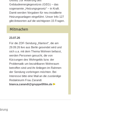
Gesetz zur Änderung des
Gebäudeenergiegesetzes (GEG) – das
sogenannte „Heizungsgesetz“ – in Kraft.
Damit werden Vorgaben für neu installierte
Heizungsanlagen eingeführt. Unser Info 127
gibt Antworten auf die wichtigsten 15 Fragen.
Mitmachen
23.07.26
Für die ZDF-Sendung „Klartext“, die am
29.09.26 live aus Berlin gesendet wird und
sich u.a. mit dem Thema Wohnen befasst,
werden Personen gesucht, die von
Kürzungen des Wohngelds bzw. der
Problematik um bezahlbaren Wohnraum
betroffen sind und ihr Anliegen im Rahmen
der Sendung vorbringen möchten. Bei
Interesse bitte eine Mail an die zuständige
Redakteurin Frau Zarandi:
bianca.zarandi@gruppe5film.de
lärung