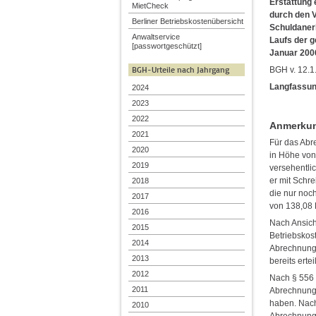
Erstattung 
MietCheck
durch den 
Berliner Betriebskostenübersicht
Schuldaner
Anwaltservice
Laufs der g
[passwortgeschützt]
Januar 200
BGH-Urteile nach Jahrgang
BGH v. 12.1
Langfassun
2024
2023
2022
Anmerkung
2021
Für das Abr
2020
in Höhe von
2019
versehentlic
er mit Schr
2018
die nur noc
2017
von 138,08 
2016
Nach Ansicht
2015
Betriebskos
2014
Abrechnungs
2013
bereits erte
2012
Nach § 556 
2011
Abrechnungs
haben. Nach
2010
Abrechnunge