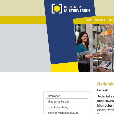
Wir über uns
Beit
Berichti
Leitsatz:
Infoblätter
Jedenfalls 
und Einwend
Mietrechtsliteratur
Mietrechtsr
Rechtsprechung
einer Betri
Berliner Mietspiegel 2026 –