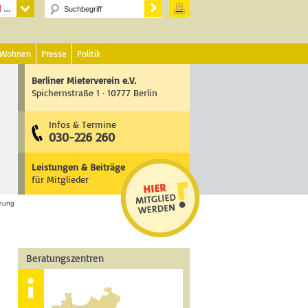
 Wohnen
Presse
Politik
Berliner Mieterverein e.V.
Spichernstraße 1 · 10777 Berlin
Infos & Termine
030-226 260
Leistungen & Beiträge
für Mitglieder
hnung
Beratungszentren