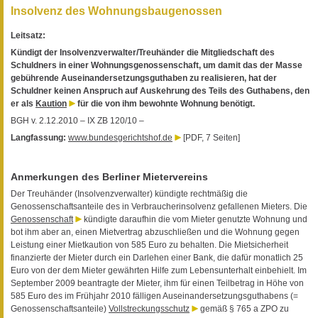
Insolvenz des Wohnungsbaugenossen
Leitsatz:
Kündigt der Insolvenzverwalter/Treuhänder die Mitgliedschaft des
Schuldners in einer Wohnungsgenossenschaft, um damit das der Masse
gebührende Auseinandersetzungsguthaben zu realisieren, hat der
Schuldner keinen Anspruch auf Auskehrung des Teils des Guthabens, den
er als
Kaution
für die von ihm bewohnte Wohnung benötigt.
BGH v. 2.12.2010 – IX ZB 120/10 –
Langfassung:
www.bundesgerichtshof.de
[PDF, 7 Seiten]
Anmerkungen des Berliner Mietervereins
Der Treuhänder (Insolvenzverwalter) kündigte rechtmäßig die
Genossenschaftsanteile des in Verbraucherinsolvenz gefallenen Mieters. Die
Genossenschaft
kündigte daraufhin die vom Mieter genutzte Wohnung und
bot ihm aber an, einen Mietvertrag abzuschließen und die Wohnung gegen
Leistung einer Mietkaution von 585 Euro zu behalten. Die Mietsicherheit
finanzierte der Mieter durch ein Darlehen einer Bank, die dafür monatlich 25
Euro von der dem Mieter gewährten Hilfe zum Lebensunterhalt einbehielt. Im
September 2009 beantragte der Mieter, ihm für einen Teilbetrag in Höhe von
585 Euro des im Frühjahr 2010 fälligen Auseinandersetzungsguthabens (=
Genossenschaftsanteile)
Vollstreckungsschutz
gemäß § 765 a ZPO zu