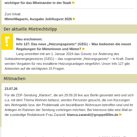
wichtiger für das Miteinander in der Stadt
Zum Inhalt:
MieterMagazin, Ausgabe Juli/August 2026
Der aktuelle Mietrechtstipp
Neu erschienen:
Info 127: Das neue „Heizungsgesetz“ (GEG) – Was bedeuten die neuen
Regelungen für Mieterinnen und Mieter?
Lang umstritten tritt am 1. Januar 2024 das Gesetz zur Änderung des
Gebäudeenergiegesetzes (GEG) – das sogenannte „Heizungsgesetz“ – in Kraft. Damit
werden Vorgaben für neu installierte Heizungsanlagen eingeführt. Unser Info 127 gibt
Antworten auf die wichtigsten 15 Fragen.
Mitmachen
23.07.26
Für die ZDF-Sendung „Klartext“, die am 29.09.26 live aus Berlin gesendet wird und sich
u.a. mit dem Thema Wohnen befasst, werden Personen gesucht, die von Kürzungen
des Wohngelds bzw. der Problematik um bezahlbaren Wohnraum betroffen sind und ihr
Anliegen im Rahmen der Sendung vorbringen möchten. Bei Interesse bitte eine Mail an
die zuständige Redakteurin Frau Zarandi:
bianca.zarandi@gruppe5film.de