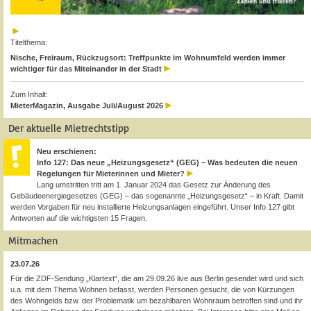
Titelthema:
Nische, Freiraum, Rückzugsort: Treffpunkte im Wohnumfeld werden immer
wichtiger für das Miteinander in der Stadt
Zum Inhalt:
MieterMagazin, Ausgabe Juli/August 2026
Der aktuelle Mietrechtstipp
Neu erschienen:
Info 127: Das neue „Heizungsgesetz“ (GEG) – Was bedeuten die neuen
Regelungen für Mieterinnen und Mieter?
Lang umstritten tritt am 1. Januar 2024 das Gesetz zur Änderung des
Gebäudeenergiegesetzes (GEG) – das sogenannte „Heizungsgesetz“ – in Kraft. Damit
werden Vorgaben für neu installierte Heizungsanlagen eingeführt. Unser Info 127 gibt
Antworten auf die wichtigsten 15 Fragen.
Mitmachen
23.07.26
Für die ZDF-Sendung „Klartext“, die am 29.09.26 live aus Berlin gesendet wird und sich
u.a. mit dem Thema Wohnen befasst, werden Personen gesucht, die von Kürzungen
des Wohngelds bzw. der Problematik um bezahlbaren Wohnraum betroffen sind und ihr