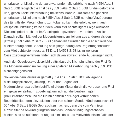
unterlassener Mitteilung der zu erwartenden Mieterhöhung nach § 554 Abs. 3
Satz 1 BGB lediglich die Frist des §559 b Abs. 2 Satz 1 BGB für die (geforderte
und) geschuldete Mieterhöhung um sechs Monate. Hat somit die gänzlich
unterlassene Mitteilung nach § 554 Abs. 3 Satz 1 BGB nur eine Verzögerung
des Eintritts der Mieterhöhung zur Folge, so kann die erfolgte, wenn auch
verspätete Mitteilung keine für den Vermieter nachteiligere Folge auslösen.
Dies entspricht auch der im Gesetzgebungsverfahren vertretenen Ansicht.
Danach sollten Mängel der Modernisierungsmitteilung aus anderen als den
jetzt in § 559 b Abs. 2 Satz 2 BGB genannten Gründen für die anschließende
Mieterhöhung ohne Bedeutung sein (Begründung des Regierungsentwurfs
zum Mietrechtsreformgesetz, BT-Drs. 14/4553 S. 58 f.). Im weiteren
Gesetzgebungsverfahren finden sich davon abweichende Äußerungen nicht.
Auch der Gesetzeszweck spricht dafür, dass die Nichteinhaltung der Frist für
die Modernisierungsmitteilung einer späteren Mieterhöhung nach §559 BGB
nicht entgegensteht.
Soweit die dem Vermieter gemäß §554 Abs. 3 Satz 1 BGB obliegende
Mitteilungspflicht Art, Umfang, Dauer und Beginn der
Modernisierungsarbeiten betrifft, wird dem Mieter durch die vorgesehene Frist
ein gewisser Zeitraum zugebilligt, um sich auf die beabsichtigten
(Bau-)Maßnahmen und die für ihn damit in der Regel verbundenen
Beeinträchtigungen einzustellen oder von seinem Sonderkündigungsrecht (§
554 Abs. 3 Satz 2 BGB) Gebrauch zu machen, denn die vom Vermieter
einzuhaltende Ankündigungsfrist und das Sonderkündigungsrecht des
Mieters sind so aufeinander abgestimmt, dass das Mietverhältnis im Falle der