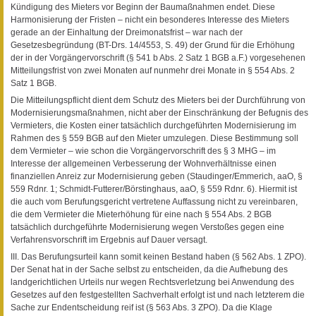
Kündigung des Mieters vor Beginn der Baumaßnahmen endet. Diese
Harmonisierung der Fristen – nicht ein besonderes Interesse des Mieters
gerade an der Einhaltung der Dreimonatsfrist – war nach der
Gesetzesbegründung (BT-Drs. 14/4553, S. 49) der Grund für die Erhöhung
der in der Vorgängervorschrift (§ 541 b Abs. 2 Satz 1 BGB a.F.) vorgesehenen
Mitteilungsfrist von zwei Monaten auf nunmehr drei Monate in § 554 Abs. 2
Satz 1 BGB.
Die Mitteilungspflicht dient dem Schutz des Mieters bei der Durchführung von
Modernisierungsmaßnahmen, nicht aber der Einschränkung der Befugnis des
Vermieters, die Kosten einer tatsächlich durchgeführten Modernisierung im
Rahmen des § 559 BGB auf den Mieter umzulegen. Diese Bestimmung soll
dem Vermieter – wie schon die Vorgängervorschrift des § 3 MHG – im
Interesse der allgemeinen Verbesserung der Wohnverhältnisse einen
finanziellen Anreiz zur Modernisierung geben (Staudinger/Emmerich, aaO, §
559 Rdnr. 1; Schmidt-Futterer/Börstinghaus, aaO, § 559 Rdnr. 6). Hiermit ist
die auch vom Berufungsgericht vertretene Auffassung nicht zu vereinbaren,
die dem Vermieter die Mieterhöhung für eine nach § 554 Abs. 2 BGB
tatsächlich durchgeführte Modernisierung wegen Verstoßes gegen eine
Verfahrensvorschrift im Ergebnis auf Dauer versagt.
III. Das Berufungsurteil kann somit keinen Bestand haben (§ 562 Abs. 1 ZPO).
Der Senat hat in der Sache selbst zu entscheiden, da die Aufhebung des
landgerichtlichen Urteils nur wegen Rechtsverletzung bei Anwendung des
Gesetzes auf den festgestellten Sachverhalt erfolgt ist und nach letzterem die
Sache zur Endentscheidung reif ist (§ 563 Abs. 3 ZPO). Da die Klage