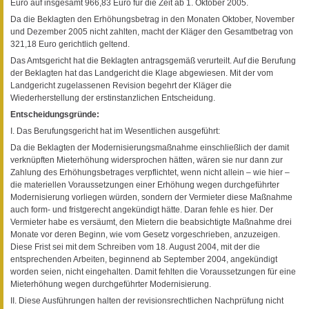
Euro auf insgesamt 966,83 Euro für die Zeit ab 1. Oktober 2005.
Da die Beklagten den Erhöhungsbetrag in den Monaten Oktober, November
und Dezember 2005 nicht zahlten, macht der Kläger den Gesamtbetrag von
321,18 Euro gerichtlich geltend.
Das Amtsgericht hat die Beklagten antragsgemäß verurteilt. Auf die Berufung
der Beklagten hat das Landgericht die Klage abgewiesen. Mit der vom
Landgericht zugelassenen Revision begehrt der Kläger die
Wiederherstellung der erstinstanzlichen Entscheidung.
Entscheidungsgründe:
I. Das Berufungsgericht hat im Wesentlichen ausgeführt:
Da die Beklagten der Modernisierungsmaßnahme einschließlich der damit
verknüpften Mieterhöhung widersprochen hätten, wären sie nur dann zur
Zahlung des Erhöhungsbetrages verpflichtet, wenn nicht allein – wie hier –
die materiellen Voraussetzungen einer Erhöhung wegen durchgeführter
Modernisierung vorliegen würden, sondern der Vermieter diese Maßnahme
auch form- und fristgerecht angekündigt hätte. Daran fehle es hier. Der
Vermieter habe es versäumt, den Mietern die beabsichtigte Maßnahme drei
Monate vor deren Beginn, wie vom Gesetz vorgeschrieben, anzuzeigen.
Diese Frist sei mit dem Schreiben vom 18. August 2004, mit der die
entsprechenden Arbeiten, beginnend ab September 2004, angekündigt
worden seien, nicht eingehalten. Damit fehlten die Voraussetzungen für eine
Mieterhöhung wegen durchgeführter Modernisierung.
II. Diese Ausführungen halten der revisionsrechtlichen Nachprüfung nicht