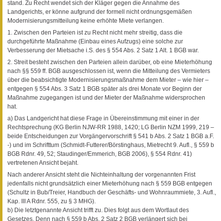
stand. Zu Recht wendet sich der Kläger gegen die Annahme des
Landgerichts, er könne aufgrund der formell nicht ordnungsgemäßen
Modernisierungsmitteilung keine erhöhte Miete verlangen.
1. Zwischen den Parteien ist zu Recht nicht mehr streitig, dass die
durchgeführte Maßnahme (Einbau eines Aufzugs) eine solche zur
Verbesserung der Mietsache i.S. des § 554 Abs. 2 Satz 1 Alt. 1 BGB war.
2. Streit besteht zwischen den Parteien allein darüber, ob eine Mieterhöhung
nach §§ 559 ff. BGB ausgeschlossen ist, wenn die Mitteilung des Vermieters
über die beabsichtigte Modernisierungsmaßnahme dem Mieter – wie hier –
entgegen § 554 Abs. 3 Satz 1 BGB später als drei Monate vor Beginn der
Maßnahme zugegangen ist und der Mieter der Maßnahme widersprochen
hat.
a) Das Landgericht hat diese Frage in Übereinstimmung mit einer in der
Rechtsprechung (KG Berlin NJW-RR 1988, 1420; LG Berlin NZM 1999, 219 –
beide Entscheidungen zur Vorgängervorschrift § 541 b Abs. 2 Satz 1 BGB a.F.
-) und im Schrifttum (Schmidt-Futterer/Börstinghaus, Mietrecht 9. Aufl., § 559 b
BGB Rdnr. 49, 52; Staudinger/Emmerich, BGB 2006), § 554 Rdnr. 41)
vertretenen Ansicht bejaht.
Nach anderer Ansicht steht die Nichteinhaltung der vorgenannten Frist
jedenfalls nicht grundsätzlich einer Mieterhöhung nach § 559 BGB entgegen
(Schultz in Bub/Treier, Handbuch der Geschäfts- und Wohnraummiete, 3. Aufl.,
Kap. III A Rdnr. 555, zu § 3 MHG).
b) Die letztgenannte Ansicht trifft zu. Dies folgt aus dem Wortlaut des
Gesetzes. Denn nach § 559 b Abs. 2 Satz 2 BGB verlängert sich bei