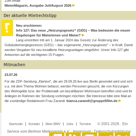
Zum Inhalt:
MieterMagazin, Ausgabe Juli/August 2026
Der aktuelle Mietrechtstipp
Neu erschienen:
Info 127: Das neue „Heizungsgesetz“ (GEG) – Was bedeuten die neuen
Regelungen für Mieterinnen und Mieter?
Lang umstritten tritt am 1. Januar 2024 das Gesetz zur Änderung des
Gebäudeenergiegesetzes (GEG) – das sogenannte „Heizungsgesetz“ – in Kraft. Damit
werden Vorgaben für neu installierte Heizungsanlagen eingeführt. Unser Info 127 gibt
Antworten auf die wichtigsten 15 Fragen.
Mitmachen
23.07.26
Für die ZDF-Sendung „Klartext“, die am 29.09.26 live aus Berlin gesendet wird und sich
u.a. mit dem Thema Wohnen befasst, werden Personen gesucht, die von Kürzungen
des Wohngelds bzw. der Problematik um bezahlbaren Wohnraum betroffen sind und ihr
Anliegen im Rahmen der Sendung vorbringen möchten. Bei Interesse bitte eine Mail an
die zuständige Redakteurin Frau Zarandi:
bianca.zarandi@gruppe5film.de
© 2001-2026 · Ein
Startseite
Kontakt
Mein BMV
Jobs
Termine
Service vom Berliner Mieterverein e.V. ·
Impressum
·
Datenschutzerklärung