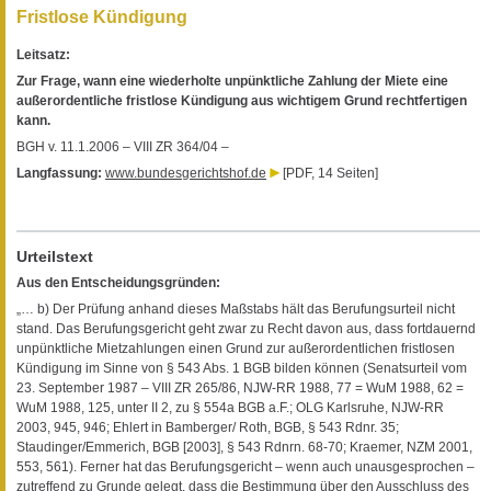
Fristlose Kündigung
Leitsatz:
Zur Frage, wann eine wiederholte unpünktliche Zahlung der Miete eine
außerordentliche fristlose Kündigung aus wichtigem Grund rechtfertigen
kann.
BGH v. 11.1.2006 – VIII ZR 364/04 –
Langfassung:
www.bundesgerichtshof.de
[PDF, 14 Seiten]
Urteilstext
Aus den Entscheidungsgründen:
„… b) Der Prüfung anhand dieses Maßstabs hält das Berufungsurteil nicht
stand. Das Berufungsgericht geht zwar zu Recht davon aus, dass fortdauernd
unpünktliche Mietzahlungen einen Grund zur außerordentlichen fristlosen
Kündigung im Sinne von § 543 Abs. 1 BGB bilden können (Senatsurteil vom
23. September 1987 – VIII ZR 265/86, NJW-RR 1988, 77 = WuM 1988, 62 =
WuM 1988, 125, unter II 2, zu § 554a BGB a.F.; OLG Karlsruhe, NJW-RR
2003, 945, 946; Ehlert in Bamberger/ Roth, BGB, § 543 Rdnr. 35;
Staudinger/Emmerich, BGB [2003], § 543 Rdnrn. 68-70; Kraemer, NZM 2001,
553, 561). Ferner hat das Berufungsgericht – wenn auch unausgesprochen –
zutreffend zu Grunde gelegt, dass die Bestimmung über den Ausschluss des