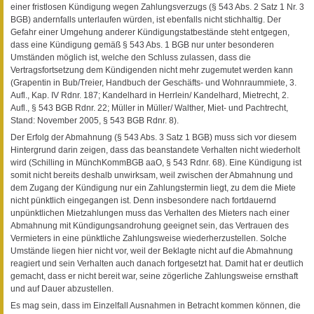
einer fristlosen Kündigung wegen Zahlungsverzugs (§ 543 Abs. 2 Satz 1 Nr. 3
BGB) andernfalls unterlaufen würden, ist ebenfalls nicht stichhaltig. Der
Gefahr einer Umgehung anderer Kündigungstatbestände steht entgegen,
dass eine Kündigung gemäß § 543 Abs. 1 BGB nur unter besonderen
Umständen möglich ist, welche den Schluss zulassen, dass die
Vertragsfortsetzung dem Kündigenden nicht mehr zugemutet werden kann
(Grapentin in Bub/Treier, Handbuch der Geschäfts- und Wohnraummiete, 3.
Aufl., Kap. IV Rdnr. 187; Kandelhard in Herrlein/ Kandelhard, Mietrecht, 2.
Aufl., § 543 BGB Rdnr. 22; Müller in Müller/ Walther, Miet- und Pachtrecht,
Stand: November 2005, § 543 BGB Rdnr. 8).
Der Erfolg der Abmahnung (§ 543 Abs. 3 Satz 1 BGB) muss sich vor diesem
Hintergrund darin zeigen, dass das beanstandete Verhalten nicht wiederholt
wird (Schilling in MünchKommBGB aaO, § 543 Rdnr. 68). Eine Kündigung ist
somit nicht bereits deshalb unwirksam, weil zwischen der Abmahnung und
dem Zugang der Kündigung nur ein Zahlungstermin liegt, zu dem die Miete
nicht pünktlich eingegangen ist. Denn insbesondere nach fortdauernd
unpünktlichen Mietzahlungen muss das Verhalten des Mieters nach einer
Abmahnung mit Kündigungsandrohung geeignet sein, das Vertrauen des
Vermieters in eine pünktliche Zahlungsweise wiederherzustellen. Solche
Umstände liegen hier nicht vor, weil der Beklagte nicht auf die Abmahnung
reagiert und sein Verhalten auch danach fortgesetzt hat. Damit hat er deutlich
gemacht, dass er nicht bereit war, seine zögerliche Zahlungsweise ernsthaft
und auf Dauer abzustellen.
Es mag sein, dass im Einzelfall Ausnahmen in Betracht kommen können, die