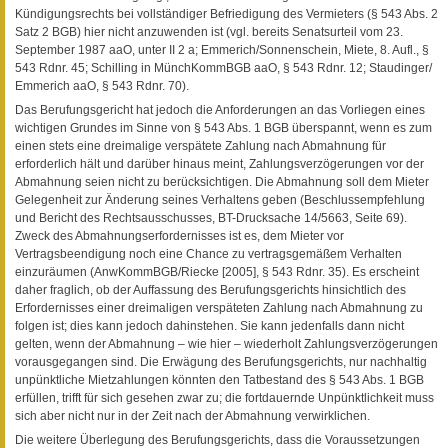
Kündigungsrechts bei vollständiger Befriedigung des Vermieters (§ 543 Abs. 2
Satz 2 BGB) hier nicht anzuwenden ist (vgl. bereits Senatsurteil vom 23.
September 1987 aaO, unter II 2 a; Emmerich/Sonnenschein, Miete, 8. Aufl., §
543 Rdnr. 45; Schilling in MünchKommBGB aaO, § 543 Rdnr. 12; Staudinger/
Emmerich aaO, § 543 Rdnr. 70).
Das Berufungsgericht hat jedoch die Anforderungen an das Vorliegen eines
wichtigen Grundes im Sinne von § 543 Abs. 1 BGB überspannt, wenn es zum
einen stets eine dreimalige verspätete Zahlung nach Abmahnung für
erforderlich hält und darüber hinaus meint, Zahlungsverzögerungen vor der
Abmahnung seien nicht zu berücksichtigen. Die Abmahnung soll dem Mieter
Gelegenheit zur Änderung seines Verhaltens geben (Beschlussempfehlung
und Bericht des Rechtsausschusses, BT-Drucksache 14/5663, Seite 69).
Zweck des Abmahnungserfordernisses ist es, dem Mieter vor
Vertragsbeendigung noch eine Chance zu vertragsgemäßem Verhalten
einzuräumen (AnwKommBGB/Riecke [2005], § 543 Rdnr. 35). Es erscheint
daher fraglich, ob der Auffassung des Berufungsgerichts hinsichtlich des
Erfordernisses einer dreimaligen verspäteten Zahlung nach Abmahnung zu
folgen ist; dies kann jedoch dahinstehen. Sie kann jedenfalls dann nicht
gelten, wenn der Abmahnung – wie hier – wiederholt Zahlungsverzögerungen
vorausgegangen sind. Die Erwägung des Berufungsgerichts, nur nachhaltig
unpünktliche Mietzahlungen könnten den Tatbestand des § 543 Abs. 1 BGB
erfüllen, trifft für sich gesehen zwar zu; die fortdauernde Unpünktlichkeit muss
sich aber nicht nur in der Zeit nach der Abmahnung verwirklichen.
Die weitere Überlegung des Berufungsgerichts, dass die Voraussetzungen