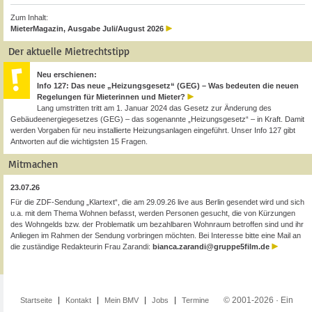
Zum Inhalt:
MieterMagazin, Ausgabe Juli/August 2026
Der aktuelle Mietrechtstipp
Neu erschienen:
Info 127: Das neue „Heizungsgesetz“ (GEG) – Was bedeuten die neuen
Regelungen für Mieterinnen und Mieter?
Lang umstritten tritt am 1. Januar 2024 das Gesetz zur Änderung des
Gebäudeenergiegesetzes (GEG) – das sogenannte „Heizungsgesetz“ – in Kraft. Damit
werden Vorgaben für neu installierte Heizungsanlagen eingeführt. Unser Info 127 gibt
Antworten auf die wichtigsten 15 Fragen.
Mitmachen
23.07.26
Für die ZDF-Sendung „Klartext“, die am 29.09.26 live aus Berlin gesendet wird und sich
u.a. mit dem Thema Wohnen befasst, werden Personen gesucht, die von Kürzungen
des Wohngelds bzw. der Problematik um bezahlbaren Wohnraum betroffen sind und ihr
Anliegen im Rahmen der Sendung vorbringen möchten. Bei Interesse bitte eine Mail an
die zuständige Redakteurin Frau Zarandi:
bianca.zarandi@gruppe5film.de
© 2001-2026 · Ein
Startseite
Kontakt
Mein BMV
Jobs
Termine