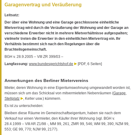
Garagenvertrag und Veräußerung
Leitsatz:
Der über eine Wohnung und eine Garage geschlossene einheitliche
Mietvertrag wird durch die Veräußerung der Wohnung und der Garage an
verschiedene Erwerber nicht in mehrere Mietverhältnisse aufgespalten;
vielmehr treten die Erwerber in den einheitlichen Mietvertrag ein. Ihr
Verhältnis bestimmt sich nach den Regelungen über die
Bruchteilsgemeinschaft.
BGH v. 28.9.2005 – VIII ZR 399/03 –
Langfassung:
www.bundesgerichtshof.de
[PDF, 6 Seiten]
Anmerkungen des Berliner Mietervereins
Mieter, deren Wohnung in eine Eigentumswohnung umgewandelt worden ist,
müssen sich um das Schicksal von mitvermieteten Nebenräumen (
Garage,
Stellplatz
, Keller usw.) kümmern.
Es ist zu unterscheiden:
Bleiben diese Räume im Gemeinschaftseigentum, haben sie nach dem
Verkauf nur einen Vermieter, den Käufer ihrer Wohnung (vgl. BGH v.
28.4.1999 – VIII AR Z1/98 -, MM 99, 261; ZMR 99, 546; WM 99, 390; NZM 99,
553; GE 99, 770; NJW 99, 2177).