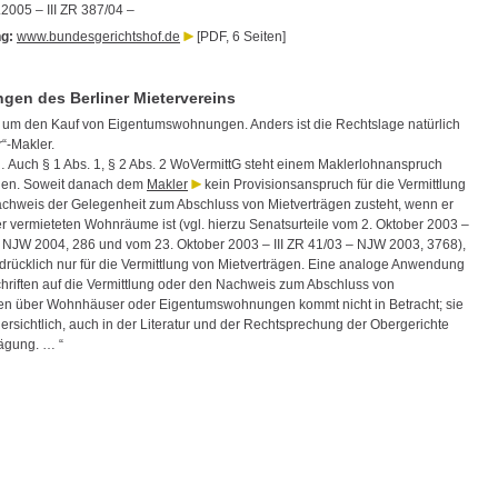
2005 – III ZR 387/04 –
g:
www.bundesgerichtshof.de
[PDF, 6 Seiten]
en des Berliner Mietervereins
r um den Kauf von Eigentumswohnungen. Anders ist die Rechtslage natürlich
“-Makler.
 Auch § 1 Abs. 1, § 2 Abs. 2 WoVermittG steht einem Maklerlohnanspruch
gen. Soweit danach dem
Makler
kein Provisionsanspruch für die Vermittlung
chweis der Gelegenheit zum Abschluss von Mietverträgen zusteht, wenn er
er vermieteten Wohnräume ist (vgl. hierzu Senatsurteile vom 2. Oktober 2003 –
 – NJW 2004, 286 und vom 23. Oktober 2003 – III ZR 41/03 – NJW 2003, 3768),
sdrücklich nur für die Vermittlung von Mietverträgen. Eine analoge Anwendung
chriften auf die Vermittlung oder den Nachweis zum Abschluss von
en über Wohnhäuser oder Eigentumswohnungen kommt nicht in Betracht; sie
 ersichtlich, auch in der Literatur und der Rechtsprechung der Obergerichte
wägung. … “