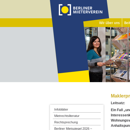
Wir über uns
Beit
Maklerpr
Leitsatz:
Infoblätter
Ein Fall „u
Interessenk
Mietrechtsliteratur
Wohnungsve
Rechtsprechung
Anhaltspunk
Berliner Mietspiegel 2026 –