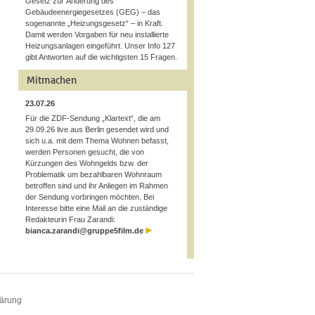
Gesetz zur Änderung des
Gebäudeenergiegesetzes (GEG) – das
sogenannte „Heizungsgesetz“ – in Kraft.
Damit werden Vorgaben für neu installierte
Heizungsanlagen eingeführt. Unser Info 127
gibt Antworten auf die wichtigsten 15 Fragen.
Mitmachen
23.07.26
Für die ZDF-Sendung „Klartext“, die am
29.09.26 live aus Berlin gesendet wird und
sich u.a. mit dem Thema Wohnen befasst,
werden Personen gesucht, die von
Kürzungen des Wohngelds bzw. der
Problematik um bezahlbaren Wohnraum
betroffen sind und ihr Anliegen im Rahmen
der Sendung vorbringen möchten. Bei
Interesse bitte eine Mail an die zuständige
Redakteurin Frau Zarandi:
bianca.zarandi@gruppe5film.de
lärung