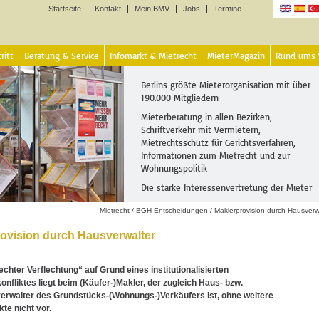
Startseite
Kontakt
Mein BMV
Jobs
Termine
Sprachen
ritt
Beratung & Service
Infomarkt & Mietrecht
MieterMagazin
Rund ums
Berlins größte Mieterorganisation mit über
190.000 Mitgliedern
Mieterberatung in allen Bezirken,
Schriftverkehr mit Vermietern,
Mietrechtsschutz für Gerichtsverfahren,
Informationen zum Mietrecht und zur
Wohnungspolitik
Die starke Interessenvertretung der Mieter
Mietrecht
/
BGH-Entscheidungen
/
Maklerprovision durch Hausverw
ovision durch Hausverwalter
nechter Verflechtung“ auf Grund eines institutionalisierten
onfliktes liegt beim (Käufer-)Makler, der zugleich Haus- bzw.
rwalter des Grundstücks-(Wohnungs-)Verkäufers ist, ohne weitere
te nicht vor.