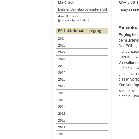
BGH v. 28.4.
MietCheck
Berliner Betriebskostenübersicht
Langfassun
Anwaltservice
[passwortgeschützt]
Anmerkung
BGH-Urteile nach Jahrgang
Es ging hie
2024
beim „Mieter
2023
Der BGH: „…
nicht entge
2022
oder den Na
2021
Verwalter d
2020
III ZR 5/03
2019
gilt dies au
dieser Vors
2018
Kaufverträg
2017
wird, soweit
2016
nicht in Er
2015
2014
2013
2012
2011
2010