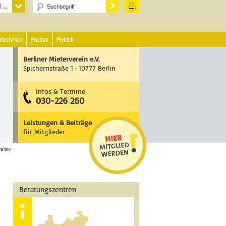
 Wohnen
Presse
Politik
Berliner Mieterverein e.V.
Spichernstraße 1 · 10777 Berlin
Infos & Termine
030-226 260
Leistungen & Beiträge
für Mitglieder
alter
Beratungszentren