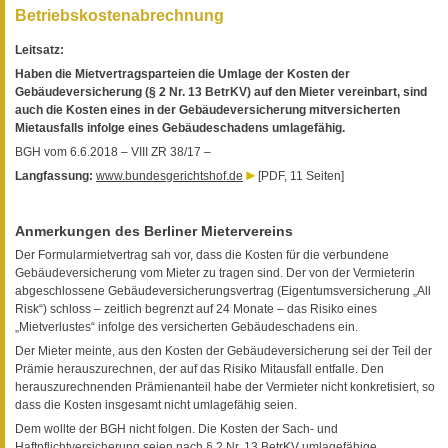
Betriebskostenabrechnung
Leitsatz:
Haben die Mietvertragsparteien die Umlage der Kosten der
Gebäudeversicherung (§ 2 Nr. 13 BetrKV) auf den Mieter vereinbart, sind
auch die Kosten eines in der Gebäudeversicherung mitversicherten
Mietausfalls infolge eines Gebäudeschadens umlagefähig.
BGH vom 6.6.2018 – VIII ZR 38/17 –
Langfassung:
www.bundesgerichtshof.de
[PDF, 11 Seiten]
Anmerkungen des Berliner Mietervereins
Der Formularmietvertrag sah vor, dass die Kosten für die verbundene
Gebäudeversicherung vom Mieter zu tragen sind. Der von der Vermieterin
abgeschlossene Gebäudeversicherungsvertrag (Eigentumsversicherung „All
Risk“) schloss – zeitlich begrenzt auf 24 Monate – das Risiko eines
„Mietverlustes“ infolge des versicherten Gebäudeschadens ein.
Der Mieter meinte, aus den Kosten der Gebäudeversicherung sei der Teil der
Prämie herauszurechnen, der auf das Risiko Mitausfall entfalle. Den
herauszurechnenden Prämienanteil habe der Vermieter nicht konkretisiert, so
dass die Kosten insgesamt nicht umlagefähig seien.
Dem wollte der BGH nicht folgen. Die Kosten der Sach- und
Haftpflichtversicherung seien nach § 2 Nr. 13 BetrKV umlagefähige