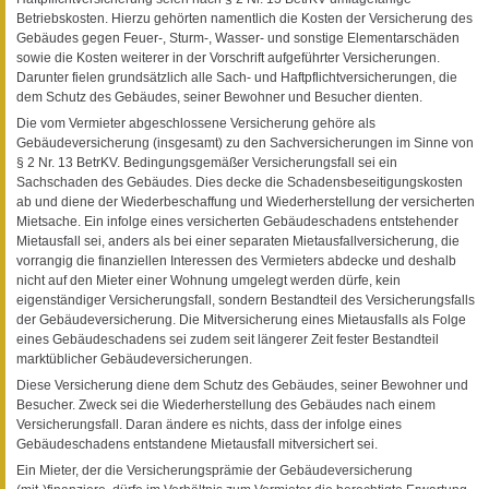
Betriebskosten. Hierzu gehörten namentlich die Kosten der Versicherung des
Gebäudes gegen Feuer-, Sturm-, Wasser- und sonstige Elementarschäden
sowie die Kosten weiterer in der Vorschrift aufgeführter Versicherungen.
Darunter fielen grundsätzlich alle Sach- und Haftpflichtversicherungen, die
dem Schutz des Gebäudes, seiner Bewohner und Besucher dienten.
Die vom Vermieter abgeschlossene Versicherung gehöre als
Gebäudeversicherung (insgesamt) zu den Sachversicherungen im Sinne von
§ 2 Nr. 13 BetrKV. Bedingungsgemäßer Versicherungsfall sei ein
Sachschaden des Gebäudes. Dies decke die Schadensbeseitigungskosten
ab und diene der Wiederbeschaffung und Wiederherstellung der versicherten
Mietsache. Ein infolge eines versicherten Gebäudeschadens entstehender
Mietausfall sei, anders als bei einer separaten Mietausfallversicherung, die
vorrangig die finanziellen Interessen des Vermieters abdecke und deshalb
nicht auf den Mieter einer Wohnung umgelegt werden dürfe, kein
eigenständiger Versicherungsfall, sondern Bestandteil des Versicherungsfalls
der Gebäudeversicherung. Die Mitversicherung eines Mietausfalls als Folge
eines Gebäudeschadens sei zudem seit längerer Zeit fester Bestandteil
marktüblicher Gebäudeversicherungen.
Diese Versicherung diene dem Schutz des Gebäudes, seiner Bewohner und
Besucher. Zweck sei die Wiederherstellung des Gebäudes nach einem
Versicherungsfall. Daran ändere es nichts, dass der infolge eines
Gebäudeschadens entstandene Mietausfall mitversichert sei.
Ein Mieter, der die Versicherungsprämie der Gebäudeversicherung