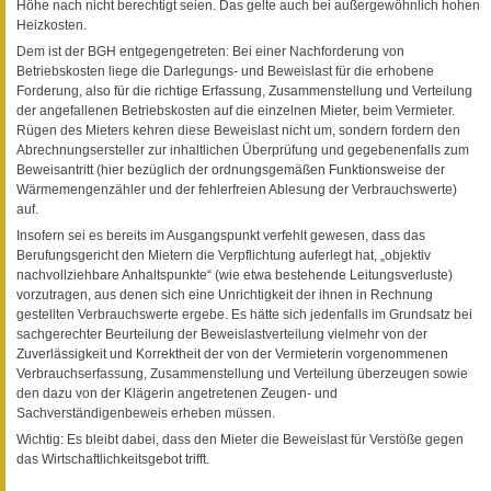
Höhe nach nicht berechtigt seien. Das gelte auch bei außergewöhnlich hohen
Heizkosten.
Dem ist der BGH entgegengetreten: Bei einer Nachforderung von
Betriebskosten liege die Darlegungs- und Beweislast für die erhobene
Forderung, also für die richtige Erfassung, Zusammenstellung und Verteilung
der angefallenen Betriebskosten auf die einzelnen Mieter, beim Vermieter.
Rügen des Mieters kehren diese Beweislast nicht um, sondern fordern den
Abrechnungsersteller zur inhaltlichen Überprüfung und gegebenenfalls zum
Beweisantritt (hier bezüglich der ordnungsgemäßen Funktionsweise der
Wärmemengenzähler und der fehlerfreien Ablesung der Verbrauchswerte)
auf.
Insofern sei es bereits im Ausgangspunkt verfehlt gewesen, dass das
Berufungsgericht den Mietern die Verpflichtung auferlegt hat, „objektiv
nachvollziehbare Anhaltspunkte“ (wie etwa bestehende Leitungsverluste)
vorzutragen, aus denen sich eine Unrichtigkeit der ihnen in Rechnung
gestellten Verbrauchswerte ergebe. Es hätte sich jedenfalls im Grundsatz bei
sachgerechter Beurteilung der Beweislastverteilung vielmehr von der
Zuverlässigkeit und Korrektheit der von der Vermieterin vorgenommenen
Verbrauchserfassung, Zusammenstellung und Verteilung überzeugen sowie
den dazu von der Klägerin angetretenen Zeugen- und
Sachverständigenbeweis erheben müssen.
Wichtig: Es bleibt dabei, dass den Mieter die Beweislast für Verstöße gegen
das Wirtschaftlichkeitsgebot trifft.