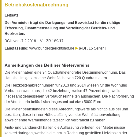
Betriebskostenabrechnung
Leitsatz:
Der Vermieter trägt die Darlegungs- und Beweislast für die richtige
Erfassung, Zusammenstellung und Verteilung der Betriebs- und
Heizkosten.
BGH vom 7.2.2018 – VIII ZR 189/17 –
Langfassung:
www.bundesgerichtshof.de
[PDF, 15 Seiten]
Anmerkungen des Berliner Mietervereins
Die Mieter haben eine 94 Quadratmeter große Dreizimmerwohnung. Das
Haus hat insgesamt eine Wohnfläche von 720 Quadratmetern.
Die Heizkostenabrechnungen für 2013 und 2014 wiesen für die Wohnung
Verbrauchswerte aus, die 42 beziehungsweise 47 Prozent der jeweils
insgesamt gemessenen Verbrauchseinheiten ausmachen. Die Nachforderung
der Vermieterin beläuft sich insgesamt auf etwa 5000 Euro.
Die Mieter beanstandeten diese Abrechnungswerte als nicht plausibel und
bestritten, diese in ihrer Höhe auffällig von der Wohnflächenverteilung
abweichende Wärmemenge tatsächlich verbraucht zu haben.
Amts- und Landgericht hatten die Auffassung vertreten, der Mieter müsse
konkret darlegen, weshalb die ihm in Rechnung gestellten Heizkosten der