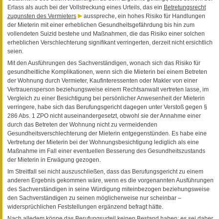
Erlass als auch bei der Vollstreckung eines Urteils, das ein
Betretungsrecht
zugunsten des Vermieters
ausspreche, ein hohes Risiko für Handlungen
der Mieterin mit einer erheblichen Gesundheitsgefährdung bis hin zum
vollendeten Suizid bestehe und Maßnahmen, die das Risiko einer solchen
erheblichen Verschlechterung signifikant verringerten, derzeit nicht ersichtlich
seien.
Mit den Ausführungen des Sachverständigen, wonach sich das Risiko für
gesundheitliche Komplikationen, wenn sich die Mieterin bei einem Betreten
der Wohnung durch Vermieter, Kaufinteressenten oder Makler von einer
Vertrauensperson beziehungsweise einem Rechtsanwalt vertreten lasse, im
Vergleich zu einer Besichtigung bei persönlicher Anwesenheit der Mieterin
verringere, habe sich das Berufungsgericht dagegen unter Verstoß gegen §
286 Abs. 1 ZPO nicht auseinandergesetzt, obwohl sie der Annahme einer
durch das Betreten der Wohnung nicht zu vermeidenden
Gesundheitsverschlechterung der Mieterin entgegenstünden. Es habe eine
Vertretung der Mieterin bei der Wohnungsbesichtigung lediglich als eine
Maßnahme im Fall einer eventuellen Besserung des Gesundheitszustands
der Mieterin in Erwägung gezogen.
Im Streitfall sei nicht auszuschließen, dass das Berufungsgericht zu einem
anderen Ergebnis gekommen wäre, wenn es die vorgenannten Ausführungen
des Sachverständigen in seine Würdigung miteinbezogen beziehungsweise
den Sachverständigen zu seinen möglicherweise nur scheinbar –
widersprüchlichen Feststellungen ergänzend befragt hätte.
Nach alledem könne das Berufungsurteil keinen Bestand haben; es sei daher