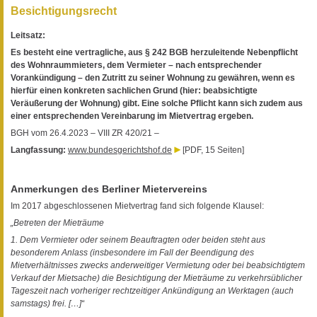
Besichtigungsrecht
Leitsatz:
Es besteht eine vertragliche, aus § 242 BGB herzuleitende Nebenpflicht
des Wohnraummieters, dem Vermieter – nach entsprechender
Vorankündigung – den Zutritt zu seiner Wohnung zu gewähren, wenn es
hierfür einen konkreten sachlichen Grund (hier: beabsichtigte
Veräußerung der Wohnung) gibt. Eine solche Pflicht kann sich zudem aus
einer entsprechenden Vereinbarung im Mietvertrag ergeben.
BGH vom 26.4.2023 – VIII ZR 420/21 –
Langfassung:
www.bundesgerichtshof.de
[PDF, 15 Seiten]
Anmerkungen des Berliner Mietervereins
Im 2017 abgeschlossenen Mietvertrag fand sich folgende Klausel:
„Betreten der Mieträume
1. Dem Vermieter oder seinem Beauftragten oder beiden steht aus
besonderem Anlass (insbesondere im Fall der Beendigung des
Mietverhältnisses zwecks anderweitiger Vermietung oder bei beabsichtigtem
Verkauf der Mietsache) die Besichtigung der Mieträume zu verkehrsüblicher
Tageszeit nach vorheriger rechtzeitiger Ankündigung an Werktagen (auch
samstags) frei. […]“