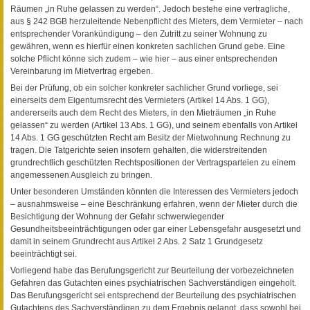
Räumen „in Ruhe gelassen zu werden“. Jedoch bestehe eine vertragliche,
aus § 242 BGB herzuleitende Nebenpflicht des Mieters, dem Vermieter – nach
entsprechender Vorankündigung – den Zutritt zu seiner Wohnung zu
gewähren, wenn es hierfür einen konkreten sachlichen Grund gebe. Eine
solche Pflicht könne sich zudem – wie hier – aus einer entsprechenden
Vereinbarung im Mietvertrag ergeben.
Bei der Prüfung, ob ein solcher konkreter sachlicher Grund vorliege, sei
einerseits dem Eigentumsrecht des Vermieters (Artikel 14 Abs. 1 GG),
andererseits auch dem Recht des Mieters, in den Mieträumen „in Ruhe
gelassen“ zu werden (Artikel 13 Abs. 1 GG), und seinem ebenfalls von Artikel
14 Abs. 1 GG geschützten Recht am Besitz der Mietwohnung Rechnung zu
tragen. Die Tatgerichte seien insofern gehalten, die widerstreitenden
grundrechtlich geschützten Rechtspositionen der Vertragsparteien zu einem
angemessenen Ausgleich zu bringen.
Unter besonderen Umständen könnten die Interessen des Vermieters jedoch
– ausnahmsweise – eine Beschränkung erfahren, wenn der Mieter durch die
Besichtigung der Wohnung der Gefahr schwerwiegender
Gesundheitsbeeinträchtigungen oder gar einer Lebensgefahr ausgesetzt und
damit in seinem Grundrecht aus Artikel 2 Abs. 2 Satz 1 Grundgesetz
beeinträchtigt sei.
Vorliegend habe das Berufungsgericht zur Beurteilung der vorbezeichneten
Gefahren das Gutachten eines psychiatrischen Sachverständigen eingeholt.
Das Berufungsgericht sei entsprechend der Beurteilung des psychiatrischen
Gutachtens des Sachverständigen zu dem Ergebnis gelangt, dass sowohl bei