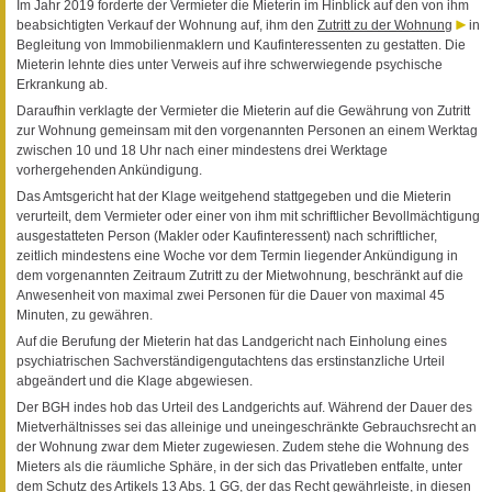
Im Jahr 2019 forderte der Vermieter die Mieterin im Hinblick auf den von ihm
beabsichtigten Verkauf der Wohnung auf, ihm den
Zutritt zu der Wohnung
in
Begleitung von Immobilienmaklern und Kaufinteressenten zu gestatten. Die
Mieterin lehnte dies unter Verweis auf ihre schwerwiegende psychische
Erkrankung ab.
Daraufhin verklagte der Vermieter die Mieterin auf die Gewährung von Zutritt
zur Wohnung gemeinsam mit den vorgenannten Personen an einem Werktag
zwischen 10 und 18 Uhr nach einer mindestens drei Werktage
vorhergehenden Ankündigung.
Das Amtsgericht hat der Klage weitgehend stattgegeben und die Mieterin
verurteilt, dem Vermieter oder einer von ihm mit schriftlicher Bevollmächtigung
ausgestatteten Person (Makler oder Kaufinteressent) nach schriftlicher,
zeitlich mindestens eine Woche vor dem Termin liegender Ankündigung in
dem vorgenannten Zeitraum Zutritt zu der Mietwohnung, beschränkt auf die
Anwesenheit von maximal zwei Personen für die Dauer von maximal 45
Minuten, zu gewähren.
Auf die Berufung der Mieterin hat das Landgericht nach Einholung eines
psychiatrischen Sachverständigengutachtens das erstinstanzliche Urteil
abgeändert und die Klage abgewiesen.
Der BGH indes hob das Urteil des Landgerichts auf. Während der Dauer des
Mietverhältnisses sei das alleinige und uneingeschränkte Gebrauchsrecht an
der Wohnung zwar dem Mieter zugewiesen. Zudem stehe die Wohnung des
Mieters als die räumliche Sphäre, in der sich das Privatleben entfalte, unter
dem Schutz des Artikels 13 Abs. 1 GG, der das Recht gewährleiste, in diesen