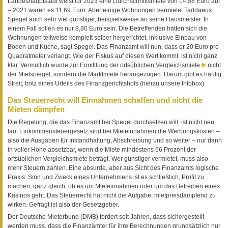
Landeshauptstadt weist für 2023 eine Durchschnittsmiete von 14,58 Euro auf
– 2021 waren es 11,69 Euro. Aber einige Wohnungen vermietet Taddaeus
Spegel auch sehr viel günstiger, beispielsweise an seine Hausmeister. In
einem Fall sollen es nur 8,80 Euro sein. Die Betreffenden hätten sich die
Wohnungen teilweise komplett selber hergerichtet, inklusive Einbau von
Böden und Küche, sagt Spegel. Das Finanzamt will nun, dass er 20 Euro pro
Quadratmeter verlangt. Wie der Fiskus auf diesen Wert kommt, ist nicht ganz
klar. Vermutlich wurde zur Ermittlung der
ortsüblichen Vergleichsmiete
nicht
der Mietspiegel, sondern die Marktmiete herangezogen. Darum gibt es häufig
Streit, trotz eines Urteils des Finanzgerichtshofs (hierzu unsere Infobox).
Das Steuerrecht will Einnahmen schaffen und nicht die
Mieten dämpfen
Die Regelung, die das Finanzamt bei Spegel durchsetzen will, ist nicht neu:
laut Einkommensteuergesetz sind bei Mieteinnahmen die Werbungskosten –
also die Ausgaben für Instandhaltung, Abschreibung und so weiter – nur dann
in voller Höhe absetzbar, wenn die Miete mindestens 66 Prozent der
ortsüblichen Vergleichsmiete beträgt. Wer günstiger vermietet, muss also
mehr Steuern zahlen. Eine absurde, aber aus Sicht des Finanzamts logische
Praxis: Sinn und Zweck eines Unternehmens ist es schließlich, Profit zu
machen, ganz gleich, ob es um Mieteinnahmen oder um das Betreiben eines
Kasinos geht. Das Steuerrecht hat nicht die Aufgabe, mietpreisdämpfend zu
wirken. Gefragt ist also der Gesetzgeber.
Der Deutsche Mieterbund (DMB) fordert seit Jahren, dass sichergestellt
werden muss, dass die Finanzämter für ihre Berechnungen grundsätzlich nur