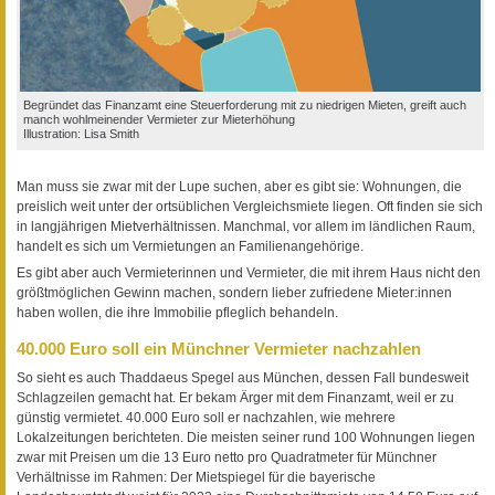
Begründet das Finanzamt eine Steuerforderung mit zu niedrigen Mieten, greift auch
manch wohlmeinender Vermieter zur Mieterhöhung
Illustration: Lisa Smith
Man muss sie zwar mit der Lupe suchen, aber es gibt sie: Wohnungen, die
preislich weit unter der ortsüblichen Vergleichsmiete liegen. Oft finden sie sich
in langjährigen Mietverhältnissen. Manchmal, vor allem im ländlichen Raum,
handelt es sich um Vermietungen an Familienangehörige.
Es gibt aber auch Vermieterinnen und Vermieter, die mit ihrem Haus nicht den
größtmöglichen Gewinn machen, sondern lieber zufriedene Mieter:innen
haben wollen, die ihre Immobilie pfleglich behandeln.
40.000 Euro soll ein Münchner Vermieter nachzahlen
So sieht es auch Thaddaeus Spegel aus München, dessen Fall bundesweit
Schlagzeilen gemacht hat. Er bekam Ärger mit dem Finanzamt, weil er zu
günstig vermietet. 40.000 Euro soll er nachzahlen, wie mehrere
Lokalzeitungen berichteten. Die meisten seiner rund 100 Wohnungen liegen
zwar mit Preisen um die 13 Euro netto pro Quadratmeter für Münchner
Verhältnisse im Rahmen: Der Mietspiegel für die bayerische