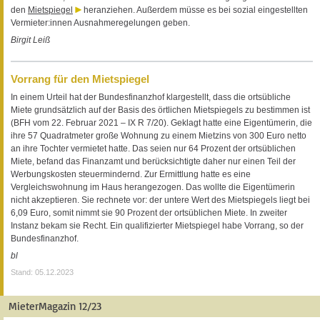
den
Mietspiegel
heranziehen. Außerdem müsse es bei sozial eingestellten
Vermieter:innen Ausnahmeregelungen geben.
Birgit Leiß
Vorrang für den Mietspiegel
In einem Urteil hat der Bundesfinanzhof klargestellt, dass die ortsübliche
Miete grundsätzlich auf der Basis des örtlichen Mietspiegels zu bestimmen ist
(BFH vom 22. Februar 2021 – IX R 7/20). Geklagt hatte eine Eigentümerin, die
ihre 57 Quadratmeter große Wohnung zu einem Mietzins von 300 Euro netto
an ihre Tochter vermietet hatte. Das seien nur 64 Prozent der ortsüblichen
Miete, befand das Finanzamt und berücksichtigte daher nur einen Teil der
Werbungskosten steuermindernd. Zur Ermittlung hatte es eine
Vergleichswohnung im Haus herangezogen. Das wollte die Eigentümerin
nicht akzeptieren. Sie rechnete vor: der untere Wert des Mietspiegels liegt bei
6,09 Euro, somit nimmt sie 90 Prozent der ortsüblichen Miete. In zweiter
Instanz bekam sie Recht. Ein qualifizierter Mietspiegel habe Vorrang, so der
Bundesfinanzhof.
bl
Stand: 05.12.2023
MieterMagazin 12/23