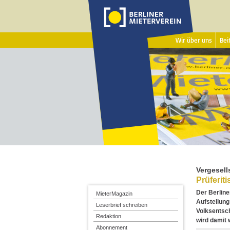
Wir über uns
Beit
Vergesel
Prüferit
Der Berline
MieterMagazin
Aufstellung
Leserbrief schreiben
Volksentsc
Redaktion
wird damit 
Abonnement