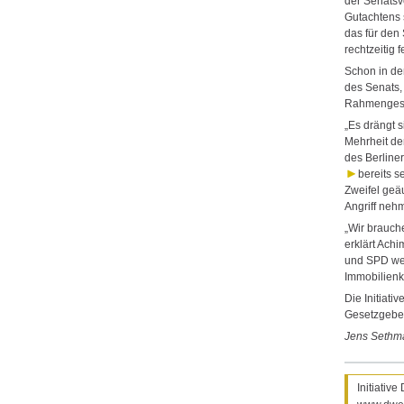
der Senatsv
Gutachtens s
das für de
rechtzeitig f
Schon in d
des Senats,
Rahmengeset
„Es drängt 
Mehrheit der
des Berliner
bereits s
Zweifel geä
Angriff neh
„Wir brauch
erklärt Ach
und SPD wei
Immobilienk
Die Initiati
Gesetzgeber
Jens Sethm
Initiativ