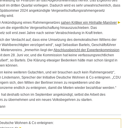
erwaltung für Finanzen an das Abgeordnetenhaus hervor. Das Ergebnis des
oll im dritten Quartal vorliegen. Dadurch wird es sehr unwahrscheinlich, dass
n Spätsommer 2024 angekündigte Vergesellschaftungsrahmengesetz
ertig wird.
er Ankündigung eines Rahmengesetzes
sahen Kritiker ein Hinhalte-Manöver
 um die eigentliche Vergesellschaftung hinauszuschieben. Das
z soll erst zwei Jahre nach seiner Verabschiedung in Kraft treten.
sich der Verdacht auf, dass eine Umsetzung des demokratischen Willens der
 Wahlberechtigten verzögert wird“, sagt Sebastian Bartels, Geschäftsführer
 Mietervereins. „Immerhin liegt der
Abschlussbericht der Expertenkommission
eit dem 28. Juni vor, und die Kommission hat keine verfassungsrechtlichen
ußert“, so Bartels. Die Klärung etwaiger Bedenken hätte man schon längst in
men können.
en keine weiteren Gutachten, und wir brauchen auch kein Rahmengesetz“,
im Lindemann, Sprecher der Initiative Deutsche Wohnen & Co enteignen. „CDU
gern sich, den Willen der Berliner:innen zu respektieren und die
onzerne endlich zu enteignen, damit die Mieten wieder bezahlbar werden.“
ve hat deshalb schon im September angekündigt, selbst die Arbeit des
s zu übernehmen und ein neues Volksbegehren zu starten.
ann
e Deutsche Wohnen & Co enteignen: