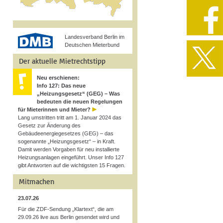
Landesverband Berlin im
Deutschen Mieterbund
Der aktuelle Mietrechtstipp
Neu erschienen:
Info 127: Das neue
„Heizungsgesetz“ (GEG) – Was
bedeuten die neuen Regelungen
für Mieterinnen und Mieter?
Lang umstritten tritt am 1. Januar 2024 das
Gesetz zur Änderung des
Gebäudeenergiegesetzes (GEG) – das
sogenannte „Heizungsgesetz“ – in Kraft.
Damit werden Vorgaben für neu installierte
Heizungsanlagen eingeführt. Unser Info 127
gibt Antworten auf die wichtigsten 15 Fragen.
Mitmachen
23.07.26
Für die ZDF-Sendung „Klartext“, die am
29.09.26 live aus Berlin gesendet wird und