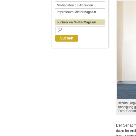
Mediadaten für Anzeigen
Impressum MieterMagazin
Suchen im MieterMagazin
Berlins Reg
Abneigung g
Foto: Chris
Der Senat m
dazu im ers