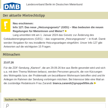
Landesverband Berlin im Deutschen Mieterbund
Der aktuelle Mietrechtstipp
Neu erschienen:
Info 127: Das neue „Heizungsgesetz“ (GEG) – Was bedeuten die neuen
Regelungen für Mieterinnen und Mieter?
Lang umstritten tritt am 1. Januar 2024 das Gesetz zur Änderung des
Gebäudeenergiegesetzes (GEG) – das sogenannte „Heizungsgesetz“ – in Kraft. Damit
werden Vorgaben für neu installierte Heizungsanlagen eingeführt. Unser Info 127 gibt
Antworten auf die wichtigsten 15 Fragen.
Mitmachen
23.07.26
Für die ZDF-Sendung „Klartext“, die am 29.09.26 live aus Berlin gesendet wird und sich
u.a. mit dem Thema Wohnen befasst, werden Personen gesucht, die von Kürzungen
des Wohngelds bzw. der Problematik um bezahlbaren Wohnraum betroffen sind und ihr
Anliegen im Rahmen der Sendung vorbringen möchten. Bei Interesse bitte eine Mail an
die zuständige Redakteurin Frau Zarandi:
bianca.zarandi@gruppe5film.de
Suchen im MieterMagazin