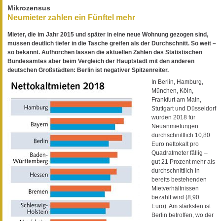
Mikrozensus
Neumieter zahlen ein Fünftel mehr
Mieter, die im Jahr 2015 und später in eine neue Wohnung gezogen sind,
müssen deutlich tiefer in die Tasche greifen als der Durchschnitt. So weit –
so bekannt. Aufhorchen lassen die aktuellen Zahlen des Statistischen
Bundesamtes aber beim Vergleich der Hauptstadt mit den anderen
deutschen Großstädten: Berlin ist negativer Spitzenreiter.
In Berlin, Hamburg,
München, Köln,
Frankfurt am Main,
Stuttgart und Düsseldorf
wurden 2018 für
Neuanmietungen
durchschnittlich 10,80
Euro nettokalt pro
Quadratmeter fällig –
gut 21 Prozent mehr als
durchschnittlich in
bereits bestehenden
Mietverhältnissen
bezahlt wird (8,90
Euro). Am stärksten ist
Berlin betroffen, wo der