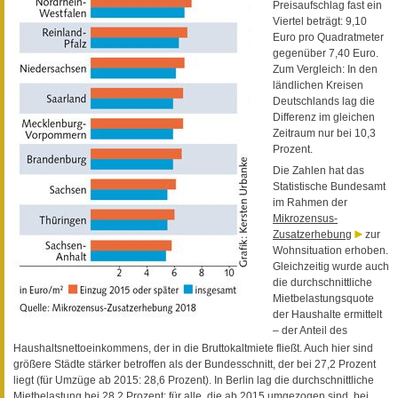
Preisaufschlag fast ein
Viertel beträgt: 9,10
Euro pro Quadratmeter
gegenüber 7,40 Euro.
Zum Vergleich: In den
ländlichen Kreisen
Deutschlands lag die
Differenz im gleichen
Zeitraum nur bei 10,3
Prozent.
Die Zahlen hat das
Statistische Bundesamt
im Rahmen der
Mikrozensus-
Zusatzerhebung
zur
Wohnsituation erhoben.
Gleichzeitig wurde auch
die durchschnittliche
Mietbelastungsquote
der Haushalte ermittelt
– der Anteil des
Haushaltsnettoeinkommens, der in die Bruttokaltmiete fließt. Auch hier sind
größere Städte stärker betroffen als der Bundesschnitt, der bei 27,2 Prozent
liegt (für Umzüge ab 2015: 28,6 Prozent). In Berlin lag die durchschnittliche
Mietbelastung bei 28,2 Prozent; für alle, die ab 2015 umgezogen sind, bei