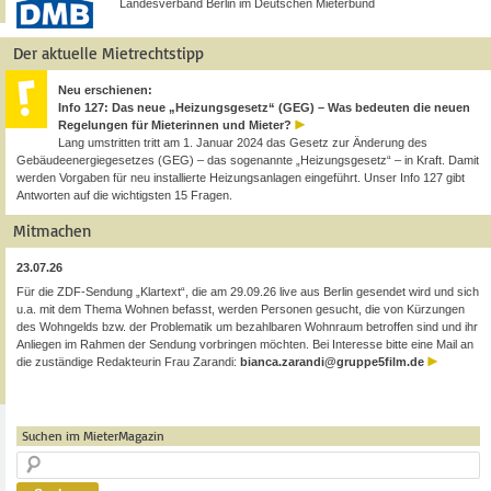
Landesverband Berlin im Deutschen Mieterbund
Der aktuelle Mietrechtstipp
Neu erschienen:
Info 127: Das neue „Heizungsgesetz“ (GEG) – Was bedeuten die neuen
Regelungen für Mieterinnen und Mieter?
Lang umstritten tritt am 1. Januar 2024 das Gesetz zur Änderung des
Gebäudeenergiegesetzes (GEG) – das sogenannte „Heizungsgesetz“ – in Kraft. Damit
werden Vorgaben für neu installierte Heizungsanlagen eingeführt. Unser Info 127 gibt
Antworten auf die wichtigsten 15 Fragen.
Mitmachen
23.07.26
Für die ZDF-Sendung „Klartext“, die am 29.09.26 live aus Berlin gesendet wird und sich
u.a. mit dem Thema Wohnen befasst, werden Personen gesucht, die von Kürzungen
des Wohngelds bzw. der Problematik um bezahlbaren Wohnraum betroffen sind und ihr
Anliegen im Rahmen der Sendung vorbringen möchten. Bei Interesse bitte eine Mail an
die zuständige Redakteurin Frau Zarandi:
bianca.zarandi@gruppe5film.de
Suchen im MieterMagazin