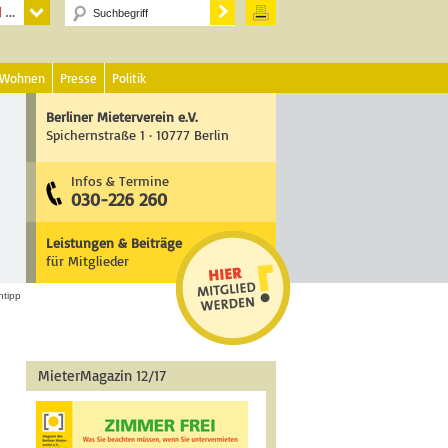
 Wohnen
Presse
Politik
Berliner Mieterverein e.V.
Spichernstraße 1 · 10777 Berlin
Infos & Termine
030-226 260
Leistungen & Beiträge
für Mitglieder
htipp
MieterMagazin 12/17