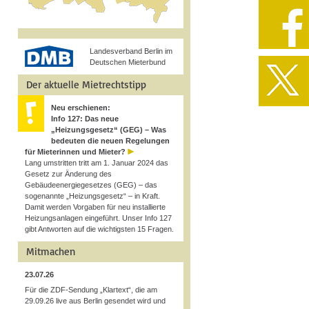
Landesverband Berlin im
Deutschen Mieterbund
Der aktuelle Mietrechtstipp
Neu erschienen:
Info 127: Das neue
„Heizungsgesetz“ (GEG) – Was
bedeuten die neuen Regelungen
für Mieterinnen und Mieter?
Lang umstritten tritt am 1. Januar 2024 das
Gesetz zur Änderung des
Gebäudeenergiegesetzes (GEG) – das
sogenannte „Heizungsgesetz“ – in Kraft.
Damit werden Vorgaben für neu installierte
Heizungsanlagen eingeführt. Unser Info 127
gibt Antworten auf die wichtigsten 15 Fragen.
Mitmachen
23.07.26
Für die ZDF-Sendung „Klartext“, die am
29.09.26 live aus Berlin gesendet wird und