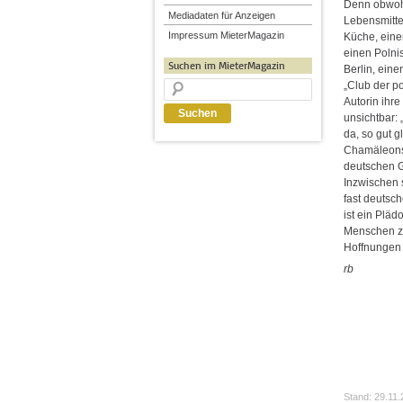
Denn obwohl
Mediadaten für Anzeigen
Lebensmitte
Impressum MieterMagazin
Küche, eine
einen Poln
Suchen im MieterMagazin
Berlin, ein
„Club der po
Autorin ihre
unsichtbar: 
da, so gut g
Chamäleons 
deutschen G
Inzwischen se
fast deutsc
ist ein Pläd
Menschen zu
Hoffnungen
rb
Stand: 29.11