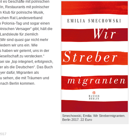
 es Geschäfte mit polnischen
ln, Restaurants mit polnischer
n Klub für polnische Musik,
ischen Rat Landesverband
en Polonia-Tag und sogar einen
lnischen Versager“ gibt, hält die
 Landsleute für ziemlich
„Wir sind quasi gar nicht mehr
liedern wir uns ein. Wie
haben wir gelernt, uns in der
esellschaft zu verstecken.“
i sie „top integriert, erfolgreich,
her als die Deutschen“. Das Buch
oyer dafür, Migranten als
 sehen, die mit Träumen und
 nach Berlin kommen.
Smechowski, Emilia: Wir Strebermigranten.
Berlin 2017. 22 Euro
.2017