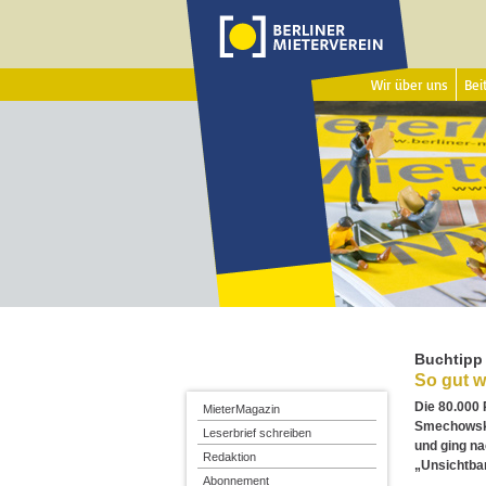
Wir über uns
Beit
Buchtipp
So gut w
Die 80.000 
MieterMagazin
Smechowski 
Leserbrief schreiben
und ging na
Redaktion
„Unsichtba
Abonnement