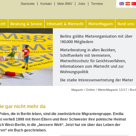
Startseite
Kontakt
Mein BMV
Jobs
Termine
Sprachen
ritt
Beratung & Service
Infomarkt & Mietrecht
MieterMagazin
Rund ums
Berlins größte Mieterorganisation mit über
190.000 Mitgliedern
Mieterberatung in allen Bezirken,
Schriftverkehr mit Vermietern,
Mietrechtsschutz für Gerichtsverfahren,
Informationen zum Mietrecht und zur
Wohnungspolitik
Die starke Interessenvertretung der Mieter
Magazin
/
Online
/
MieterMagazin 12/17
/
Buc
ie gar nicht mehr da
Polen, die in Berlin leben, sind die zweitstärkste Migrantengruppe. Emilia
verließ 1988 mit ihren Eltern und ihrer Schwester ihre polnische Heimat
ch West-Berlin, in die „bessere Welt“. Jetzt hat sie über das Leben der
ren“ ein Buch geschrieben.