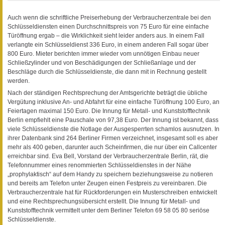
Auch wenn die schriftliche Preiserhebung der Verbraucherzentrale bei den
Schlüsseldiensten einen Durchschnittspreis von 75 Euro für eine einfache
Türöffnung ergab – die Wirklichkeit sieht leider anders aus. In einem Fall
verlangte ein Schlüsseldienst 336 Euro, in einem anderen Fall sogar über
800 Euro. Mieter berichten immer wieder vom unnötigen Einbau neuer
Schließzylinder und von Beschädigungen der Schließanlage und der
Beschläge durch die Schlüsseldienste, die dann mit in Rechnung gestellt
werden.
Nach der ständigen Rechtsprechung der Amtsgerichte beträgt die übliche
Vergütung inklusive An- und Abfahrt für eine einfache Türöffnung 100 Euro, an
Feiertagen maximal 150 Euro. Die Innung für Metall- und Kunststofftechnik
Berlin empfiehlt eine Pauschale von 97,38 Euro. Der Innung ist bekannt, dass
viele Schlüsseldienste die Notlage der Ausgesperrten schamlos ausnutzen. In
ihrer Datenbank sind 264 Berliner Firmen verzeichnet, insgesamt soll es aber
mehr als 400 geben, darunter auch Scheinfirmen, die nur über ein Callcenter
erreichbar sind. Eva Bell, Vorstand der Verbraucherzentrale Berlin, rät, die
Telefonnummer eines renommierten Schlüsseldienstes in der Nähe
„prophylaktisch“ auf dem Handy zu speichern beziehungsweise zu notieren
und bereits am Telefon unter Zeugen einen Festpreis zu vereinbaren. Die
Verbraucherzentrale hat für Rückforderungen ein Musterschreiben entwickelt
und eine Rechtsprechungsübersicht erstellt. Die Innung für Metall- und
Kunststofftechnik vermittelt unter dem Berliner Telefon 69 58 05 80 seriöse
Schlüsseldienste.