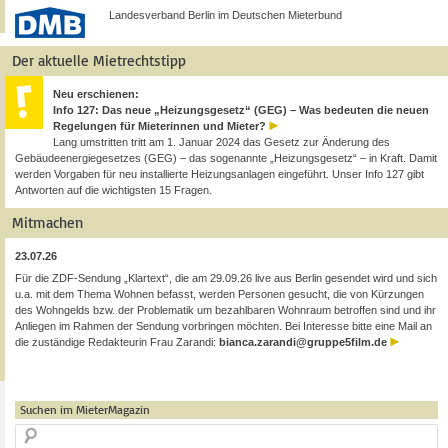
Landesverband Berlin im Deutschen Mieterbund
Der aktuelle Mietrechtstipp
Neu erschienen:
Info 127: Das neue „Heizungsgesetz“ (GEG) – Was bedeuten die neuen
Regelungen für Mieterinnen und Mieter?
Lang umstritten tritt am 1. Januar 2024 das Gesetz zur Änderung des
Gebäudeenergiegesetzes (GEG) – das sogenannte „Heizungsgesetz“ – in Kraft. Damit
werden Vorgaben für neu installierte Heizungsanlagen eingeführt. Unser Info 127 gibt
Antworten auf die wichtigsten 15 Fragen.
Mitmachen
23.07.26
Für die ZDF-Sendung „Klartext“, die am 29.09.26 live aus Berlin gesendet wird und sich
u.a. mit dem Thema Wohnen befasst, werden Personen gesucht, die von Kürzungen
des Wohngelds bzw. der Problematik um bezahlbaren Wohnraum betroffen sind und ihr
Anliegen im Rahmen der Sendung vorbringen möchten. Bei Interesse bitte eine Mail an
die zuständige Redakteurin Frau Zarandi:
bianca.zarandi@gruppe5film.de
Suchen im MieterMagazin