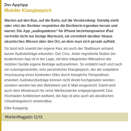
Der Apptipp
Mobiler Klangteppich
Warten auf den Bus, auf die Bahn, auf die Verabredung: Ständig steht
oder sitzt der Berliner respektive die Berlinerin irgendwo herum und
wartet. Die App „audioguideme“ für iPhone beziehungsweise iPad
vertreibt nicht nur lästige Wartezeit, sie vermittelt darüber hinaus
akustisches Wissen über den Ort, an dem man sich gerade aufhält.
So lässt sich sowohl der eigene Kiez als auch der Stadtraum anhand
kurzer Audiobeiträge erkunden. Der Clou: Jeder registrierte Nutzer der
kostenlosen App ist in der Lage, mit dem integrierten Mikrophon der
mobilen Geräte eigene Beiträge aufzunehmen. So entsteht nach und nach
ein nutzergenerierter, sehr persönlicher Klangteppich, der die subjektive
Anschauung eines konkreten Ortes durch klangliche Perspektiven
erweitert. Audiokurzbeiträge können nicht direkt hochgeladen werden,
sondern werden bei den Betreibern per E-Mail eingereicht. Damit wird
auch dem Missbrauch für reine Werbezwecke entgegengewirkt. Das
Hochladen funktioniert weltweit, die App ist also auch als akustisches
Urlaubstagebuch verwendbar.
Elke Koepping
MieterMagazin 12/13