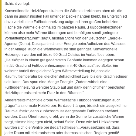
Schicht verlegt.
Konventionelle Heizkörper strahlen die Wärme direkt nach oben ab, die
dann im ungünstigsten Fall unter der Decke hängen bleibt. Im Unterschied
dazu verteilt eine Fußbodenheizung aufgrund ihrer großen beheizten
Fläche die Wärme gleichmäßig im ganzen Raum. „Fußbodenheizungen
können also mehr Wärme übertragen und benötigen somit geringere
Vorlauftemperaturen“, sagt Christian Stolte von der Deutschen Energie-
Agentur (Dena). Das spart nicht nur Energie beim Aufheizen des Wassers
in der Anlage, auch die Wärmeverluste sind geringer. Konventionelle
Heizungen werden mit bis zu 90 Grad Celsius im Vorlauf betrieben.
„Heizkörper in einem gut gedämmten Gebäude kommen dagegen schon
mit 55 Grad und Fußbodenheizungen mit 40 Grad aus“, so Stolte. Ein
weiterer Vorteil der gleichmäßigen Wärmeverteilung ist, dass die
Raumlufttemperatur bei gleicher Behaglichkeit zwei bis drei Grad niedriger
sein kann. Das spart eine Menge Energie. „Zudem wirbelt eine
Fußbodenheizung weniger Staub auf und dank der nicht mehr benötigten
Heizkörper entsteht mehr Platz in den Räumen.“
Andererseits macht die große Wärmefläche Fußbodenheizungen auch
„träger“ als normale Heizkörper: Es dauert länger, bis sich ein ausgekühlter
Raum aufheizt, denn zunächst muss der gesamte Fußboden erwärmt
werden. Dass Überhitzung droht, wenn die Sonne für zusätzliche Wärme
sorgt, stimme hingegen nicht, betont Stolte. Denn wie bei Heizkörpern
würden sich die Ventile bei Bedarf schließen. „Voraussetzung ist, dass
jeder Raum mit elektronischen oder thermostatischen Reglern gemäß