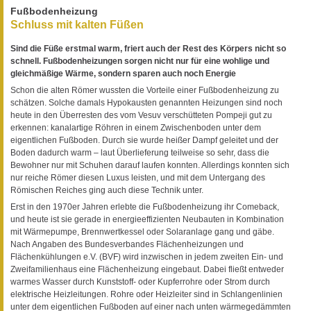
Fußbodenheizung
Schluss mit kalten Füßen
Sind die Füße erstmal warm, friert auch der Rest des Körpers nicht so
schnell. Fußbodenheizungen sorgen nicht nur für eine wohlige und
gleichmäßige Wärme, sondern sparen auch noch Energie
Schon die alten Römer wussten die Vorteile einer Fußbodenheizung zu
schätzen. Solche damals Hypokausten genannten Heizungen sind noch
heute in den Überresten des vom Vesuv verschütteten Pompeji gut zu
erkennen: kanalartige Röhren in einem Zwischenboden unter dem
eigentlichen Fußboden. Durch sie wurde heißer Dampf geleitet und der
Boden dadurch warm – laut Überlieferung teilweise so sehr, dass die
Bewohner nur mit Schuhen darauf laufen konnten. Allerdings konnten sich
nur reiche Römer diesen Luxus leisten, und mit dem Untergang des
Römischen Reiches ging auch diese Technik unter.
Erst in den 1970er Jahren erlebte die Fußbodenheizung ihr Comeback,
und heute ist sie gerade in energieeffizienten Neubauten in Kombination
mit Wärmepumpe, Brennwertkessel oder Solaranlage gang und gäbe.
Nach Angaben des Bundesverbandes Flächenheizungen und
Flächenkühlungen e.V. (BVF) wird inzwischen in jedem zweiten Ein- und
Zweifamilienhaus eine Flächenheizung eingebaut. Dabei fließt entweder
warmes Wasser durch Kunststoff- oder Kupferrohre oder Strom durch
elektrische Heizleitungen. Rohre oder Heizleiter sind in Schlangenlinien
unter dem eigentlichen Fußboden auf einer nach unten wärmegedämmten