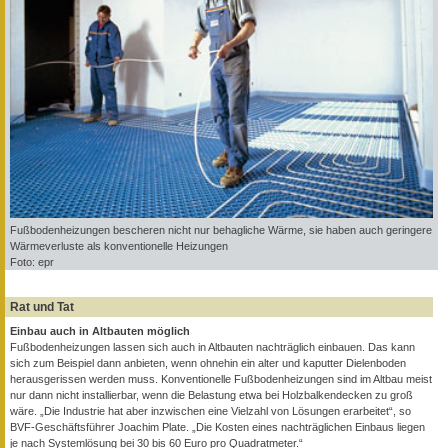
Fußbodenheizungen bescheren nicht nur behagliche Wärme, sie haben auch geringere
Wärmeverluste als konventionelle Heizungen
Foto: epr
Rat und Tat
Einbau auch in Altbauten möglich
Fußbodenheizungen lassen sich auch in Altbauten nachträglich einbauen. Das kann
sich zum Beispiel dann anbieten, wenn ohnehin ein alter und kaputter Dielenboden
herausgerissen werden muss. Konventionelle Fußbodenheizungen sind im Altbau meist
nur dann nicht installierbar, wenn die Belastung etwa bei Holzbalkendecken zu groß
wäre. „Die Industrie hat aber inzwischen eine Vielzahl von Lösungen erarbeitet“, so
BVF-Geschäftsführer Joachim Plate. „Die Kosten eines nachträglichen Einbaus liegen
je nach Systemlösung bei 30 bis 60 Euro pro Quadratmeter.“