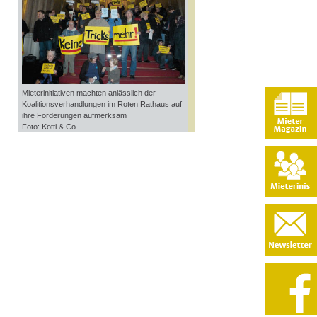
Mieterinitiativen machten anlässlich der
Koalitionsverhandlungen im Roten Rathaus auf
ihre Forderungen aufmerksam
Foto: Kotti & Co.