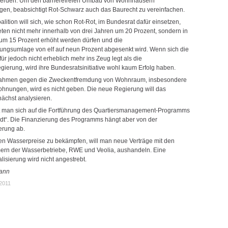
 werden. Um den barrierefreien Umbau von Wohnhäusern
gen, beabsichtigt Rot-Schwarz auch das Baurecht zu vereinfachen.
lition will sich, wie schon Rot-Rot, im Bundesrat dafür einsetzen,
eten nicht mehr innerhalb von drei Jahren um 20 Prozent, sondern in
 um 15 Prozent erhöht werden dürfen und die
ungsumlage von elf auf neun Prozent abgesenkt wird. Wenn sich die
für jedoch nicht erheblich mehr ins Zeug legt als die
gierung, wird ihre Bundesratsinitiative wohl kaum Erfolg haben.
ahmen gegen die Zweckentfremdung von Wohnraum, insbesondere
ohnungen, wird es nicht geben. Die neue Regierung will das
ächst analysieren.
t man sich auf die Fortführung des Quartiersmanagement-Programms
adt“. Die Finanzierung des Programms hängt aber von der
erung ab.
n Wasserpreise zu bekämpfen, will man neue Verträge mit den
ern der Wasserbetriebe, RWE und Veolia, aushandeln. Eine
sierung wird nicht angestrebt.
ann
.2011