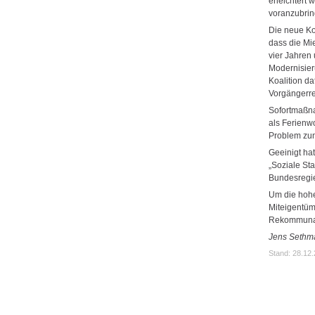
erleichtert
voranzubrin
Die neue Koa
dass die Mi
vier Jahren
Modernisier
Koalition da
Vorgängerre
Sofortmaßn
als Ferienw
Problem zun
Geeinigt ha
„Soziale St
Bundesregi
Um die hohe
Miteigentüm
Rekommunali
Jens Sethm
Stand: 28.12