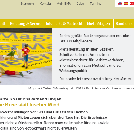
Startseite
Kontakt
Mein BMV
Jobs
Termine
Sprachen
ritt
Beratung & Service
Infomarkt & Mietrecht
MieterMagazin
Rund ums
Berlins größte Mieterorganisation mit über
190.000 Mitgliedern
Mieterberatung in allen Bezirken,
Schriftverkehr mit Vermietern,
Mietrechtsschutz für Gerichtsverfahren,
Informationen zum Mietrecht und zur
Wohnungspolitik
Die starke Interessenvertretung der Mieter
Magazin
/
Online
/
MieterMagazin 12/11
/
Rot-Schwarze Koalitionsverhandl
arze Koalitionsverhandlungen
 Brise statt frischer Wind
ionsverhandlungen von SPD und CDU zu den Themen
klung und Mieten zogen sich über drei Tage hin. Die Ergebnisse
er nicht zufriedenstellen. Nennenswerte Impulse für eine soziale
itik sind von Rot-Schwarz nicht zu erwarten.