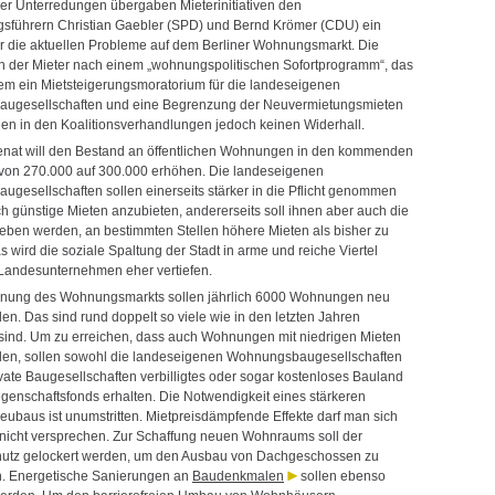
er Unterredungen übergaben Mieterinitiativen den
sführern Christian Gaebler (SPD) und Bernd Krömer (CDU) ein
r die aktuellen Probleme auf dem Berliner Wohnungsmarkt. Die
 der Mieter nach einem „wohnungspolitischen Sofortprogramm“, das
em ein Mietsteigerungsmoratorium für die landeseigenen
ugesellschaften und eine Begrenzung der Neuvermietungsmieten
nden in den Koalitionsverhandlungen jedoch keinen Widerhall.
nat will den Bestand an öffentlichen Wohnungen in den kommenden
 von 270.000 auf 300.000 erhöhen. Die landeseigenen
gesellschaften sollen einerseits stärker in die Pflicht genommen
h günstige Mieten anzubieten, andererseits soll ihnen aber auch die
geben werden, an bestimmten Stellen höhere Mieten als bisher zu
 wird die soziale Spaltung der Stadt in arme und reiche Viertel
r Landesunternehmen eher vertiefen.
nnung des Wohnungsmarkts sollen jährlich 6000 Wohnungen neu
en. Das sind rund doppelt so viele wie in den letzten Jahren
sind. Um zu erreichen, dass auch Wohnungen mit niedrigen Mieten
en, sollen sowohl die landeseigenen Wohnungsbaugesellschaften
ivate Baugesellschaften verbilligtes oder sogar kostenloses Bauland
genschaftsfonds erhalten. Die Notwendigkeit eines stärkeren
baus ist unumstritten. Mietpreisdämpfende Effekte darf man sich
nicht versprechen. Zur Schaffung neuen Wohnraums soll der
utz gelockert werden, um den Ausbau von Dachgeschossen zu
. Energetische Sanierungen an
Baudenkmalen
sollen ebenso