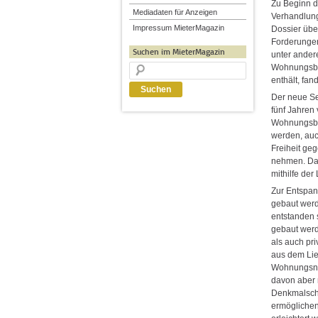
Zu Beginn d
Mediadaten für Anzeigen
Verhandlung
Impressum MieterMagazin
Dossier übe
Forderungen
Suchen im MieterMagazin
unter ander
Wohnungsba
enthält, fa
Der neue Se
fünf Jahren
Wohnungsbau
werden, auc
Freiheit ge
nehmen. Das
mithilfe de
Zur Entspa
gebaut werd
entstanden 
gebaut werd
als auch pr
aus dem Lie
Wohnungsneu
davon aber 
Denkmalsch
ermöglichen