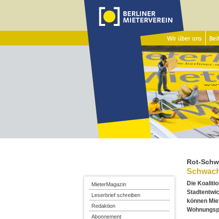
Wir über uns
Beit
Rot-Schw
Schwache
Die Koalit
MieterMagazin
Stadtentwic
Leserbrief schreiben
können Miet
Redaktion
Wohnungspol
Abonnement