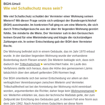
BGH-Urteil
Wie viel Schallschutz muss sein?
Wie viel Schallschutz schuldet der Vermieter einer Wohnung seinen
Mietern? Mit dieser Frage setzte sich unlängst der Bundesgerichtshof
(BGH) auseinander. Im konkreten Fall ging es um eine Mieterin, die sich
durch Trittschallgeräusche aus der über ihr liegenden Wohnung gestört
fühlte. Sie minderte die Miete. Der Vermieter sah in den Geräuschen
keinen Grund für eine Mietminderung und klagte die rückständigen
Zahlungen ein. In seiner Entscheidung gab der BGH dem Vermieter
Recht.
Die Wohnung befindet sich in einem Gebäude, das im Jahr 1970 erbaut
wurde. In der darüber liegenden Wohnung wurde der vorhandene
Bodenbelag durch Fliesen ersetzt. Die Mieterin beklagte sich, dass sich
dadurch der
Trittschallschutz
verschlechtert habe. Im Laufe des
Verfahrens stellte sich heraus, dass die Höhe des gemessenen Lärms
tatsächlich über den aktuell geltenden DIN-Normen liegt.
Der BGH orientierte sich bei seiner Entscheidung vor allem an den
vertraglichen Vereinbarungen zwischen Mieterin und Vermieter.
Trittschallfreiheit sei bei der Anmietung der Wohnung nicht vereinbart
worden, argumentierten die Richter, daher liege kein
Wohnungsmangel
vor. Weiterhin erklärten sie, dass der technische Maßstab gelte, der zum
Zeitpunkt der Errichtung des Gebäudes galt, in diesem Fall eine Norm aus
dem Jahr 1962. Nach Ansicht eines Gutachters sei diese Norm