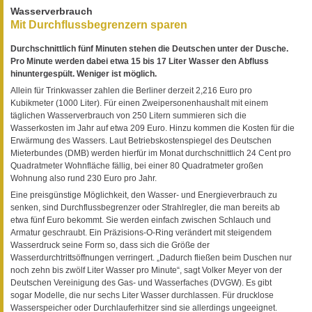
Wasserverbrauch
Mit Durchflussbegrenzern sparen
Durchschnittlich fünf Minuten stehen die Deutschen unter der Dusche.
Pro Minute werden dabei etwa 15 bis 17 Liter Wasser den Abfluss
hinuntergespült. Weniger ist möglich.
Allein für Trinkwasser zahlen die Berliner derzeit 2,216 Euro pro
Kubikmeter (1000 Liter). Für einen Zweipersonenhaushalt mit einem
täglichen Wasserverbrauch von 250 Litern summieren sich die
Wasserkosten im Jahr auf etwa 209 Euro. Hinzu kommen die Kosten für die
Erwärmung des Wassers. Laut Betriebskostenspiegel des Deutschen
Mieterbundes (DMB) werden hierfür im Monat durchschnittlich 24 Cent pro
Quadratmeter Wohnfläche fällig, bei einer 80 Quadratmeter großen
Wohnung also rund 230 Euro pro Jahr.
Eine preisgünstige Möglichkeit, den Wasser- und Energieverbrauch zu
senken, sind Durchflussbegrenzer oder Strahlregler, die man bereits ab
etwa fünf Euro bekommt. Sie werden einfach zwischen Schlauch und
Armatur geschraubt. Ein Präzisions-O-Ring verändert mit steigendem
Wasserdruck seine Form so, dass sich die Größe der
Wasserdurchtrittsöffnungen verringert. „Dadurch fließen beim Duschen nur
noch zehn bis zwölf Liter Wasser pro Minute“, sagt Volker Meyer von der
Deutschen Vereinigung des Gas- und Wasserfaches (DVGW). Es gibt
sogar Modelle, die nur sechs Liter Wasser durchlassen. Für drucklose
Wasserspeicher oder Durchlauferhitzer sind sie allerdings ungeeignet.