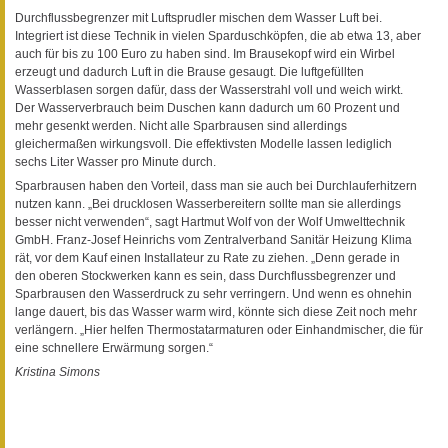
Durchflussbegrenzer mit Luftsprudler mischen dem Wasser Luft bei.
Integriert ist diese Technik in vielen Sparduschköpfen, die ab etwa 13, aber
auch für bis zu 100 Euro zu haben sind. Im Brausekopf wird ein Wirbel
erzeugt und dadurch Luft in die Brause gesaugt. Die luftgefüllten
Wasserblasen sorgen dafür, dass der Wasserstrahl voll und weich wirkt.
Der Wasserverbrauch beim Duschen kann dadurch um 60 Prozent und
mehr gesenkt werden. Nicht alle Sparbrausen sind allerdings
gleichermaßen wirkungsvoll. Die effektivsten Modelle lassen lediglich
sechs Liter Wasser pro Minute durch.
Sparbrausen haben den Vorteil, dass man sie auch bei Durchlauferhitzern
nutzen kann. „Bei drucklosen Wasserbereitern sollte man sie allerdings
besser nicht verwenden“, sagt Hartmut Wolf von der Wolf Umwelttechnik
GmbH. Franz-Josef Heinrichs vom Zentralverband Sanitär Heizung Klima
rät, vor dem Kauf einen Installateur zu Rate zu ziehen. „Denn gerade in
den oberen Stockwerken kann es sein, dass Durchflussbegrenzer und
Sparbrausen den Wasserdruck zu sehr verringern. Und wenn es ohnehin
lange dauert, bis das Wasser warm wird, könnte sich diese Zeit noch mehr
verlängern. „Hier helfen Thermostatarmaturen oder Einhandmischer, die für
eine schnellere Erwärmung sorgen.“
Kristina Simons