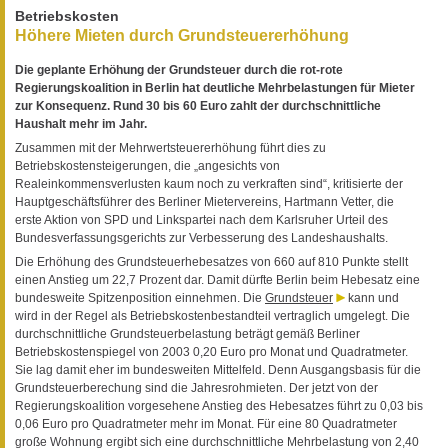
Betriebskosten
Höhere Mieten durch Grundsteuererhöhung
Die geplante Erhöhung der Grundsteuer durch die rot-rote
Regierungskoalition in Berlin hat deutliche Mehrbelastungen für Mieter
zur Konsequenz. Rund 30 bis 60 Euro zahlt der durchschnittliche
Haushalt mehr im Jahr.
Zusammen mit der Mehrwertsteuererhöhung führt dies zu
Betriebskostensteigerungen, die „angesichts von
Realeinkommensverlusten kaum noch zu verkraften sind“, kritisierte der
Hauptgeschäftsführer des Berliner Mietervereins, Hartmann Vetter, die
erste Aktion von SPD und Linkspartei nach dem Karlsruher Urteil des
Bundesverfassungsgerichts zur Verbesserung des Landeshaushalts.
Die Erhöhung des Grundsteuerhebesatzes von 660 auf 810 Punkte stellt
einen Anstieg um 22,7 Prozent dar. Damit dürfte Berlin beim Hebesatz eine
bundesweite Spitzenposition einnehmen. Die
Grundsteuer
kann und
wird in der Regel als Betriebskostenbestandteil vertraglich umgelegt. Die
durchschnittliche Grundsteuerbelastung beträgt gemäß Berliner
Betriebskostenspiegel von 2003 0,20 Euro pro Monat und Quadratmeter.
Sie lag damit eher im bundesweiten Mittelfeld. Denn Ausgangsbasis für die
Grundsteuerberechung sind die Jahresrohmieten. Der jetzt von der
Regierungskoalition vorgesehene Anstieg des Hebesatzes führt zu 0,03 bis
0,06 Euro pro Quadratmeter mehr im Monat. Für eine 80 Quadratmeter
große Wohnung ergibt sich eine durchschnittliche Mehrbelastung von 2,40