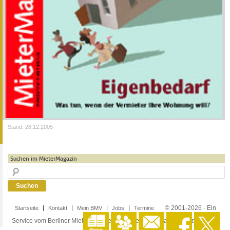
Stand: 28.12.2005
Suchen im MieterMagazin
© 2001-2026 · Ein
Startseite
Kontakt
Mein BMV
Jobs
Termine
Service vom Berliner Mieterverein e.V. ·
Impressum
·
Datenschutzerklärung