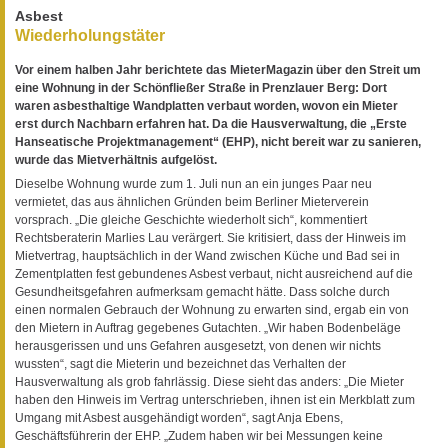
Asbest
Wiederholungstäter
Vor einem halben Jahr berichtete das MieterMagazin über den Streit um
eine Wohnung in der Schönfließer Straße in Prenzlauer Berg: Dort
waren asbesthaltige Wandplatten verbaut worden, wovon ein Mieter
erst durch Nachbarn erfahren hat. Da die Hausverwaltung, die „Erste
Hanseatische Projektmanagement“ (EHP), nicht bereit war zu sanieren,
wurde das Mietverhältnis aufgelöst.
Dieselbe Wohnung wurde zum 1. Juli nun an ein junges Paar neu
vermietet, das aus ähnlichen Gründen beim Berliner Mieterverein
vorsprach. „Die gleiche Geschichte wiederholt sich“, kommentiert
Rechtsberaterin Marlies Lau verärgert. Sie kritisiert, dass der Hinweis im
Mietvertrag, hauptsächlich in der Wand zwischen Küche und Bad sei in
Zementplatten fest gebundenes Asbest verbaut, nicht ausreichend auf die
Gesundheitsgefahren aufmerksam gemacht hätte. Dass solche durch
einen normalen Gebrauch der Wohnung zu erwarten sind, ergab ein von
den Mietern in Auftrag gegebenes Gutachten. „Wir haben Bodenbeläge
herausgerissen und uns Gefahren ausgesetzt, von denen wir nichts
wussten“, sagt die Mieterin und bezeichnet das Verhalten der
Hausverwaltung als grob fahrlässig. Diese sieht das anders: „Die Mieter
haben den Hinweis im Vertrag unterschrieben, ihnen ist ein Merkblatt zum
Umgang mit Asbest ausgehändigt worden“, sagt Anja Ebens,
Geschäftsführerin der EHP. „Zudem haben wir bei Messungen keine