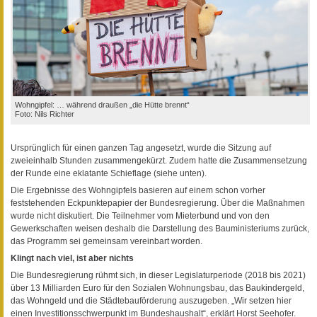
Wohngipfel: … während draußen „die Hütte brennt“
Foto: Nils Richter
Ursprünglich für einen ganzen Tag angesetzt, wurde die Sitzung auf
zweieinhalb Stunden zusammengekürzt. Zudem hatte die Zusammensetzung
der Runde eine eklatante Schieflage (siehe unten).
Die Ergebnisse des Wohngipfels basieren auf einem schon vorher
feststehenden Eckpunktepapier der Bundesregierung. Über die Maßnahmen
wurde nicht diskutiert. Die Teilnehmer vom Mieterbund und von den
Gewerkschaften weisen deshalb die Darstellung des Bauministeriums zurück,
das Programm sei gemeinsam vereinbart worden.
Klingt nach viel, ist aber nichts
Die Bundesregierung rühmt sich, in dieser Legislaturperiode (2018 bis 2021)
über 13 Milliarden Euro für den Sozialen Wohnungsbau, das Baukindergeld,
das Wohngeld und die Städtebauförderung auszugeben. „Wir setzen hier
einen Investitionsschwerpunkt im Bundeshaushalt“, erklärt Horst Seehofer.