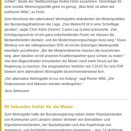
richten“, fasste der Stadtsoziologe Andrej Holm zusammen. Vorschläge für
eine soziale Wohnungspolitik gebe es genug. „Was fehlt, ist allein der
politische Wille“, so Holm.
Zum Abschluss des alternativen Wohngipfels diskutierten die Mietenpolitiker
der Bundestagsfraktionen die Lage. „Das Mietrecht ist in eine Schieflage
geraten“, sagte Chris Kühn (Grüne). Caren Lay (Linke) präzisierte: „Der
Kündigungsschutz ist ein ganz entscheidender Punkt, wir müssen die
Bestandsmieten deckeln, und die Modernisierungsumlage muss weg.“ Klaus
Mindrup von der mitregierenden SPD ist mit der bisherigen Mietenpolitik
ebenfalls unzufrieden: „Bei der Mietpreisbremse müssen die Ausnahmen
weg, aber darüber ist mit unserem Koalitionspartner ganz schwer zu reden.“
Alle drei Abgeordneten ermunterten die Mieter, noch mehr Druck auf die
Regierung zu machen. Die eingeladenen Vertreter von CDU/CSU und FDP
blieben dem alternativen Wohngipfel bezeichnenderweise fern.
„Der alternative Wohngipfel ist nur ein Anfang“, sagt Reiner Wild. „Die
Diskussionen und Aktionen werden weitergehen.“
Jens Sethmann
60 Sekunden Gehör für die Mieter
Zum Wohngipfel hatte die Bundesregierung neben vielen Repräsentanten
von Kommunen und Ländern sieben Vertreter von Immobilien- und
Eigentümerverbänden, vier Baulobbyisten und drei Angehörige von
Ingenieurs- und Architektenorganisationen eingeladen – also 14 Verbände,