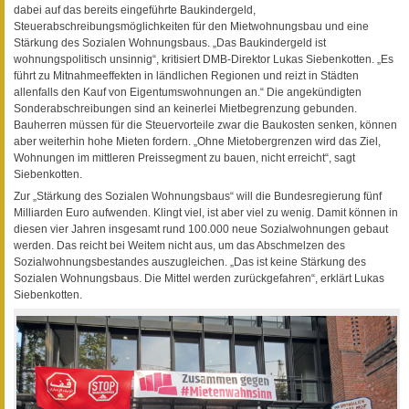
dabei auf das bereits eingeführte Baukindergeld,
Steuerabschreibungsmöglichkeiten für den Mietwohnungsbau und eine
Stärkung des Sozialen Wohnungsbaus. „Das Baukindergeld ist
wohnungspolitisch unsinnig“, kritisiert DMB-Direktor Lukas Siebenkotten. „Es
führt zu Mitnahmeeffekten in ländlichen Regionen und reizt in Städten
allenfalls den Kauf von Eigentumswohnungen an.“ Die angekündigten
Sonderabschreibungen sind an keinerlei Mietbegrenzung gebunden.
Bauherren müssen für die Steuervorteile zwar die Baukosten senken, können
aber weiterhin hohe Mieten fordern. „Ohne Mietobergrenzen wird das Ziel,
Wohnungen im mittleren Preissegment zu bauen, nicht erreicht“, sagt
Siebenkotten.
Zur „Stärkung des Sozialen Wohnungsbaus“ will die Bundesregierung fünf
Milliarden Euro aufwenden. Klingt viel, ist aber viel zu wenig. Damit können in
diesen vier Jahren insgesamt rund 100.000 neue Sozialwohnungen gebaut
werden. Das reicht bei Weitem nicht aus, um das Abschmelzen des
Sozialwohnungsbestandes auszugleichen. „Das ist keine Stärkung des
Sozialen Wohnungsbaus. Die Mittel werden zurückgefahren“, erklärt Lukas
Siebenkotten.