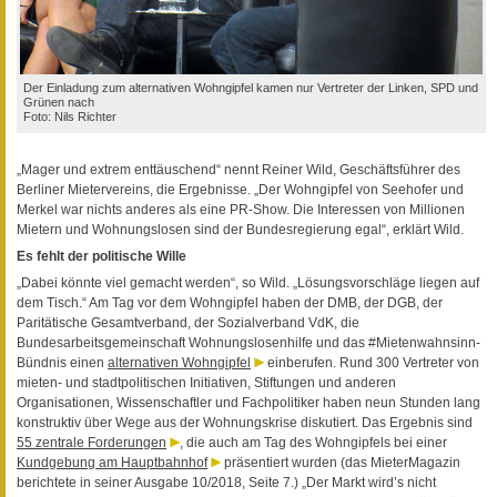
Der Einladung zum alternativen Wohngipfel kamen nur Vertreter der Linken, SPD und
Grünen nach
Foto: Nils Richter
„Mager und extrem enttäuschend“ nennt Reiner Wild, Geschäftsführer des
Berliner Mietervereins, die Ergebnisse. „Der Wohngipfel von Seehofer und
Merkel war nichts anderes als eine PR-Show. Die Interessen von Millionen
Mietern und Wohnungslosen sind der Bundesregierung egal“, erklärt Wild.
Es fehlt der politische Wille
„Dabei könnte viel gemacht werden“, so Wild. „Lösungsvorschläge liegen auf
dem Tisch.“ Am Tag vor dem Wohngipfel haben der DMB, der DGB, der
Paritätische Gesamtverband, der Sozialverband VdK, die
Bundesarbeitsgemeinschaft Wohnungslosenhilfe und das #Mietenwahnsinn-
Bündnis einen
alternativen Wohngipfel
einberufen. Rund 300 Vertreter von
mieten- und stadtpolitischen Initiativen, Stiftungen und anderen
Organisationen, Wissenschaftler und Fachpolitiker haben neun Stunden lang
konstruktiv über Wege aus der Wohnungskrise diskutiert. Das Ergebnis sind
55 zentrale Forderungen
, die auch am Tag des Wohngipfels bei einer
Kundgebung am Hauptbahnhof
präsentiert wurden (das MieterMagazin
berichtete in seiner Ausgabe 10/2018, Seite 7.) „Der Markt wird’s nicht