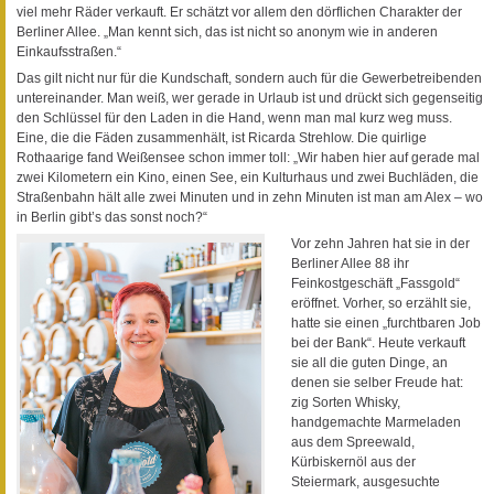
viel mehr Räder verkauft. Er schätzt vor allem den dörflichen Charakter der
Berliner Allee. „Man kennt sich, das ist nicht so anonym wie in anderen
Einkaufsstraßen.“
Das gilt nicht nur für die Kundschaft, sondern auch für die Gewerbetreibenden
untereinander. Man weiß, wer gerade in Urlaub ist und drückt sich gegenseitig
den Schlüssel für den Laden in die Hand, wenn man mal kurz weg muss.
Eine, die die Fäden zusammenhält, ist Ricarda Strehlow. Die quirlige
Rothaarige fand Weißensee schon immer toll: „Wir haben hier auf gerade mal
zwei Kilometern ein Kino, einen See, ein Kulturhaus und zwei Buchläden, die
Straßenbahn hält alle zwei Minuten und in zehn Minuten ist man am Alex – wo
in Berlin gibt’s das sonst noch?“
Vor zehn Jahren hat sie in der
Berliner Allee 88 ihr
Feinkostgeschäft „Fassgold“
eröffnet. Vorher, so erzählt sie,
hatte sie einen „furchtbaren Job
bei der Bank“. Heute verkauft
sie all die guten Dinge, an
denen sie selber Freude hat:
zig Sorten Whisky,
handgemachte Marmeladen
aus dem Spreewald,
Kürbiskernöl aus der
Steiermark, ausgesuchte