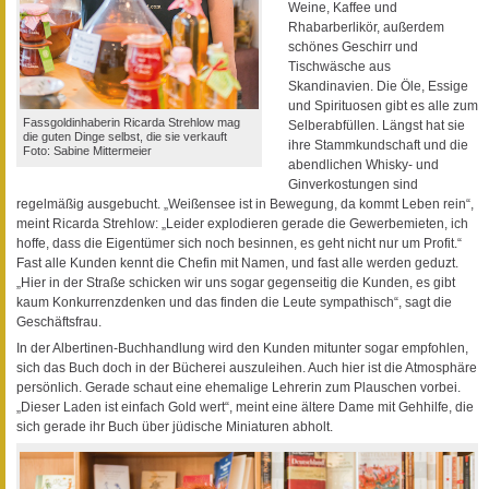
Weine, Kaffee und
Rhabarberlikör, außerdem
schönes Geschirr und
Tischwäsche aus
Skandinavien. Die Öle, Essige
und Spirituosen gibt es alle zum
Fassgoldinhaberin Ricarda Strehlow mag
Selberabfüllen. Längst hat sie
die guten Dinge selbst, die sie verkauft
ihre Stammkundschaft und die
Foto: Sabine Mittermeier
abendlichen Whisky- und
Ginverkostungen sind
regelmäßig ausgebucht. „Weißensee ist in Bewegung, da kommt Leben rein“,
meint Ricarda Strehlow: „Leider explodieren gerade die Gewerbemieten, ich
hoffe, dass die Eigentümer sich noch besinnen, es geht nicht nur um Profit.“
Fast alle Kunden kennt die Chefin mit Namen, und fast alle werden geduzt.
„Hier in der Straße schicken wir uns sogar gegenseitig die Kunden, es gibt
kaum Konkurrenzdenken und das finden die Leute sympathisch“, sagt die
Geschäftsfrau.
In der Albertinen-Buchhandlung wird den Kunden mitunter sogar empfohlen,
sich das Buch doch in der Bücherei auszuleihen. Auch hier ist die Atmosphäre
persönlich. Gerade schaut eine ehemalige Lehrerin zum Plauschen vorbei.
„Dieser Laden ist einfach Gold wert“, meint eine ältere Dame mit Gehhilfe, die
sich gerade ihr Buch über jüdische Miniaturen abholt.