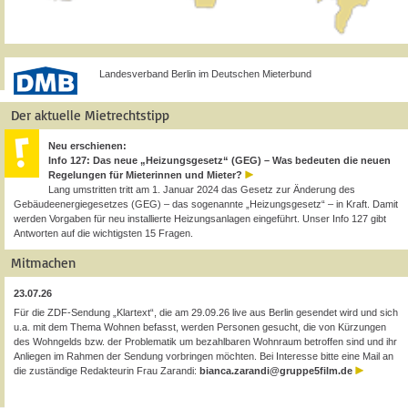
Landesverband Berlin im Deutschen Mieterbund
Der aktuelle Mietrechtstipp
Neu erschienen:
Info 127: Das neue „Heizungsgesetz“ (GEG) – Was bedeuten die neuen
Regelungen für Mieterinnen und Mieter?
Lang umstritten tritt am 1. Januar 2024 das Gesetz zur Änderung des
Gebäudeenergiegesetzes (GEG) – das sogenannte „Heizungsgesetz“ – in Kraft. Damit
werden Vorgaben für neu installierte Heizungsanlagen eingeführt. Unser Info 127 gibt
Antworten auf die wichtigsten 15 Fragen.
Mitmachen
23.07.26
Für die ZDF-Sendung „Klartext“, die am 29.09.26 live aus Berlin gesendet wird und sich
u.a. mit dem Thema Wohnen befasst, werden Personen gesucht, die von Kürzungen
des Wohngelds bzw. der Problematik um bezahlbaren Wohnraum betroffen sind und ihr
Anliegen im Rahmen der Sendung vorbringen möchten. Bei Interesse bitte eine Mail an
die zuständige Redakteurin Frau Zarandi:
bianca.zarandi@gruppe5film.de