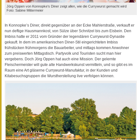
Jörg Oppen von Konnopke‘s Diner zeigt allen, wie die Currywurst gemacht wird
Foto: Sabine Mittermeier
In Konnopke’s Diner, direkt gegenüber an der Ecke Mahlerstraße, verkauft er
nun deftige Hausmannkost, von Sülze über Schnitzel bis zum Eisbein. Den
Imbiss hatte er 2011 vom Gründer der legendären Currywurst-Dynastie
gekauft. In dem im amerikanischen Diner-Stil eingerichteten Imbiss
frühstücken frühmorgens die Bauarbeiter, und mittags kommen Anwohner
zum preiswerten Mittagstisch. Partyvolk und Touristen sucht man hier
vergebens. Doch Jörg Oppen hat auch eine Mission. Der gelernte
Fleischermeister will gute alte Handwerkskunst vermitteln, und so gibt es im
Raum eine Art gläserne Currywurst-Manufaktur, in der Kunden und
Kitabesuchsgruppen die Wurstherstellung live verfolgen können.