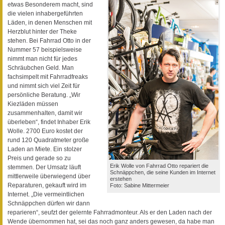
etwas Besonderem macht, sind
die vielen inhabergeführten
Läden, in denen Menschen mit
Herzblut hinter der Theke
stehen. Bei Fahrrad Otto in der
Nummer 57 beispielsweise
nimmt man nicht für jedes
Schräubchen Geld. Man
fachsimpelt mit Fahrradfreaks
und nimmt sich viel Zeit für
persönliche Beratung. „Wir
Kiezläden müssen
zusammenhalten, damit wir
überleben“, findet Inhaber Erik
Wolle. 2700 Euro kostet der
rund 120 Quadratmeter große
Laden an Miete. Ein stolzer
Preis und gerade so zu
Erik Wolle von Fahrrad Otto repariert die
stemmen. Der Umsatz läuft
Schnäppchen, die seine Kunden im Internet
mittlerweile überwiegend über
erstehen
Reparaturen, gekauft wird im
Foto: Sabine Mittermeier
Internet. „Die vermeintlichen
Schnäppchen dürfen wir dann
reparieren“, seufzt der gelernte Fahrradmonteur. Als er den Laden nach der
Wende übernommen hat, sei das noch ganz anders gewesen, da habe man