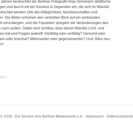
n Jahren beobachtet die Berliner Fotografin Anja Gersmann städtische
en und taucht mit der Kamera in Gegenden ein, die sich im Wandel
trachtet werden Orte der Alltäglichkeit, Nachbarschaften und
n. Die Bilder scheinen den verletzten Blick auf ein verblasstes
l einzufangen, und die Fassaden spiegeln die Veränderungen des
 nach außen. Dabei wird sichtbar, dass dieser Wandel Licht- und
en hat und Fragen aufwirft: Vielfältig oder einfältig? Genormt oder
sam oder brachial? Miteinander oder gegeneinander? Und: Alles neu
ön?
.2014
1-2026 · Ein Service vom Berliner Mieterverein e.V. ·
Impressum
·
Datenschutzerk