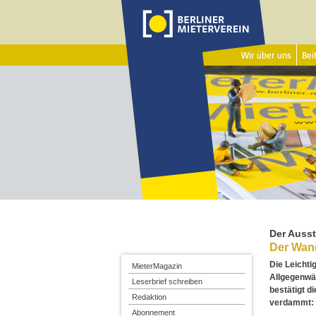
Wir über uns
Beit
Der Ausst
Der Wand
Die Leichti
MieterMagazin
Allgegenwär
Leserbrief schreiben
bestätigt d
Redaktion
verdammt: i
Abonnement