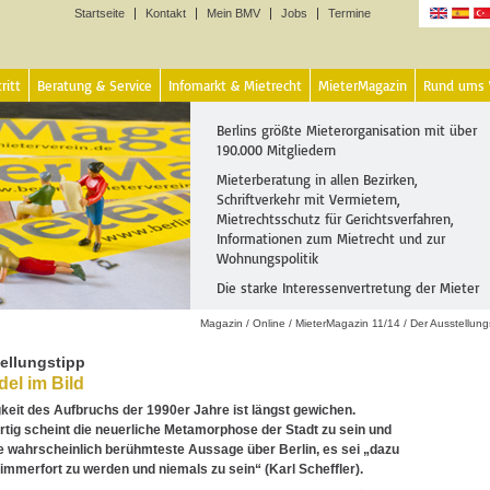
Startseite
Kontakt
Mein BMV
Jobs
Termine
Sprachen
ritt
Beratung & Service
Infomarkt & Mietrecht
MieterMagazin
Rund ums
Berlins größte Mieterorganisation mit über
190.000 Mitgliedern
Mieterberatung in allen Bezirken,
Schriftverkehr mit Vermietern,
Mietrechtsschutz für Gerichtsverfahren,
Informationen zum Mietrecht und zur
Wohnungspolitik
Die starke Interessenvertretung der Mieter
Magazin
/
Online
/
MieterMagazin 11/14
/
Der Ausstellung
ellungstipp
el im Bild
gkeit des Aufbruchs der 1990er Jahre ist längst gewichen.
tig scheint die neuerliche Metamorphose der Stadt zu sein und
ie wahrscheinlich berühmteste Aussage über Berlin, es sei „dazu
mmerfort zu werden und niemals zu sein“ (Karl Scheffler).