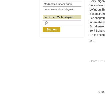
Seit einige
Mediadaten für Anzeigen
Veränderung
Impressum MieterMagazin
befinden. Be
Seitenstraße
Suchen im MieterMagazin
Lebensgefüh
Innenlebens
Schattenseit
frei? Behut
– alles sch
mm
Stand: 10.11
© 200