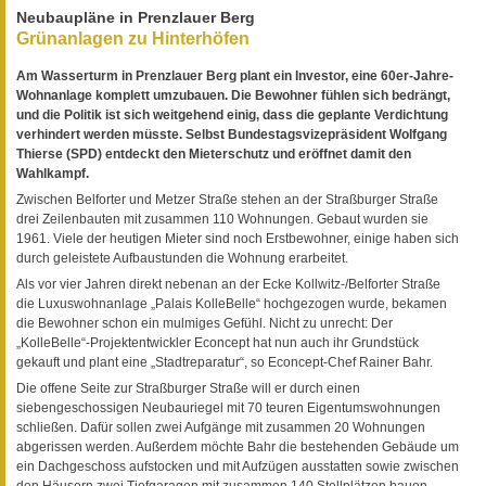
Neubaupläne in Prenzlauer Berg
Grünanlagen zu Hinterhöfen
Am Wasserturm in Prenzlauer Berg plant ein Investor, eine 60er-Jahre-
Wohnanlage komplett umzubauen. Die Bewohner fühlen sich bedrängt,
und die Politik ist sich weitgehend einig, dass die geplante Verdichtung
verhindert werden müsste. Selbst Bundestagsvizepräsident Wolfgang
Thierse (SPD) entdeckt den Mieterschutz und eröffnet damit den
Wahlkampf.
Zwischen Belforter und Metzer Straße stehen an der Straßburger Straße
drei Zeilenbauten mit zusammen 110 Wohnungen. Gebaut wurden sie
1961. Viele der heutigen Mieter sind noch Erstbewohner, einige haben sich
durch geleistete Aufbaustunden die Wohnung erarbeitet.
Als vor vier Jahren direkt nebenan an der Ecke Kollwitz-/Belforter Straße
die Luxuswohnanlage „Palais KolleBelle“ hochgezogen wurde, bekamen
die Bewohner schon ein mulmiges Gefühl. Nicht zu unrecht: Der
„KolleBelle“-Projektentwickler Econcept hat nun auch ihr Grundstück
gekauft und plant eine „Stadtreparatur“, so Econcept-Chef Rainer Bahr.
Die offene Seite zur Straßburger Straße will er durch einen
siebengeschossigen Neubauriegel mit 70 teuren Eigentumswohnungen
schließen. Dafür sollen zwei Aufgänge mit zusammen 20 Wohnungen
abgerissen werden. Außerdem möchte Bahr die bestehenden Gebäude um
ein Dachgeschoss aufstocken und mit Aufzügen ausstatten sowie zwischen
den Häusern zwei Tiefgaragen mit zusammen 140 Stellplätzen bauen –