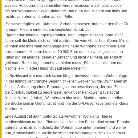
was die Hofbegrünung vernichten würde. Econcept macht also aus der
offenen Wohnanlage zwei Hinterhöfe und rückt den Mietern von links und
rechts, von oben und unten auf die Pelle.
„Sozialverträglich“ will Bahr sein Vorhaben machen, indem er den über 70-
jährigen Mietern einen lebenslänglichen Schutz vor
Eigenbedarfskündigungen garantiert, den übrigen für zehn Jahre. Fünf
Jahre soll die Miete nicht erhöht werden. Die vom Abriss betroffenen Mieter
könnten alle innerhalb der Anlage eine neue Wohnung bekommen. Den
ausziehenden Mietern bietet er 10 000 Euro und die Umzugskosten an.
Klingt gut, ist aber bei genauer Betrachtung nicht viel mehr, als er nach
geltender Rechtslage ohnehin anbieten muss. „Für mich entstehen nur
Nachteile – in jeder Hinsicht“, sagt eine Mieterin.
Im Bezirksamt war man sich schon länger bewusst, dass die Wohnanlage
in der Immobilienbranche Begehrlichkeiten wecken würde. „Wir haben im
Juli die Aufstellung eines Bebauungsplans beschlossen, der zum Ziel hat,
die Überbaubarkeit zu begrenzen“, erklärt der Pankower Baustadtrat
Michail Nelken (Linke). „Wir müssen hier keine Stadtreparatur betreiben,
die Blöcke sind in Ordnung“, stimmt ihm der SPD-Bezirksverordnete Klaus
Mindrup zu.
Ende August trat dann Kollwitzplatz-Anwohner Wolfgang Thierse
medienwirksam auf den Plan und kritisierte den Baustadtrat scharf: Er habe
„jahrelang nichts zum Schutz der Wohnanlage unternommen“ und weine
nun „Krokodilstränen um die bezahlbaren Wohnungen, die zu sichern er