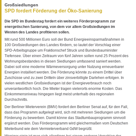
Großsiedlungen
SPD fordert Förderung der Öko-Sanierung
Die SPD im Bundestag fordert ein weiteres Förderprogramm zur
energetischen Sanierung, von dem vor allem Großsiedlungen im
Westen des Landes profitieren sollen.
Mit rund 500 Millionen Euro soll der Bund Energieeinsparmaßnahmen in
100 Großsiedlungen des Landes fördern, so lautet der Vorschlag einer
SPD-Arbeitsgruppe um Fraktionschef Struck und Bundesbauminister
Tiefensee. Über einen Zeitraum von fünf Jahren sollen rund 25 Prozent des
Wohnungsbestandes in diesen Siedlungen umfassend saniert werden.
Dabei soll eine moderne Wärmeversorgung unter Nutzung erneuerbarer
Energien installiert werden. Die Förderung könnte zu einem Drittel über
Zuschüsse und zu zwei Dritteln über zinsverbilligte Darlehen erfolgen. In
vielen westlichen Großsiedlungen ist der Energieverbrauch noch
unverantwortlich hoch. Die Mieter tragen vielerorts enorme Kosten. Das
Einkommensniveau hingegen liegt meist unterhalb des regionalen
Durchschnitts.
Der Berliner Mieterverein (BMV) fordert den Berliner Senat auf, für den Fall,
dass das Programm aufgelegt wird, sich mit mehreren Siedlungen um die
Förderung zu bewerben. Damit könne das Stadtumbauprogramm sinnvoll
ergänzt werden. Das Förderprogramm wird gleichermaßen vom Deutschen
Mieterbund wie dem Vermieterverband GdW begrüßt.
Weniger einig ist man sich allerdings bei einem anderen Vorschlag der