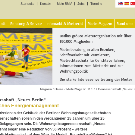
Startseite
Kontakt
Mein BMV
Jobs
Termine
Sprachen
ritt
Beratung & Service
Infomarkt & Mietrecht
MieterMagazin
Rund ums
Berlins größte Mieterorganisation mit über
190.000 Mitgliedern
Mieterberatung in allen Bezirken,
Schriftverkehr mit Vermietern,
Mietrechtsschutz für Gerichtsverfahren,
Informationen zum Mietrecht und zur
Wohnungspolitik
Die starke Interessenvertretung der Mieter
Magazin
/
Online
/
MieterMagazin 11/07
/
Genossenschaft „Neues Be
schaft „Neues Berlin“
liches Energiemanagement
issionen der Gebäude der Berliner Wohnungsbaugesellschaften
senschaften sollen in den vergangenen 15 Jahren um über 25
rückgegangen sein. Die Wohnungsbaugenossenschaft „Neues
ennt sogar eine Reduktion von 50 Prozent – weitere
ichkeiten sind auf dem Weg. Ihr Modell „EnergieSparWohnen“ ist