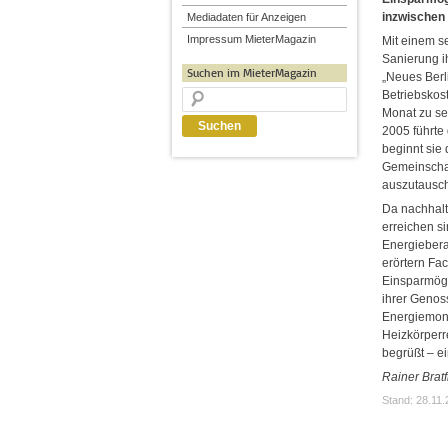
inzwischen
Mediadaten für Anzeigen
Impressum MieterMagazin
Mit einem s
Sanierung 
Suchen im MieterMagazin
„Neues Berl
Betriebskos
Monat zu sen
2005 führte 
beginnt sie
Gemeinscha
auszutausc
Da nachhalt
erreichen si
Energiebera
erörtern Fa
Einsparmögl
ihrer Genos
Energiemoni
Heizkörperr
begrüßt – e
Rainer Bratf
Stand: 28.11