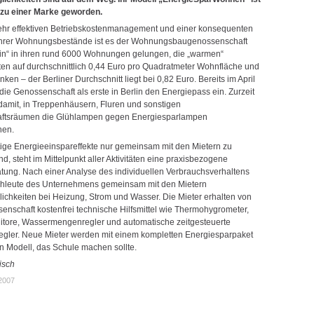
 zu einer Marke geworden.
ehr effektiven Betriebskostenmanagement und einer konsequenten
ihrer Wohnungsbestände ist es der Wohnungsbaugenossenschaft
in“ in ihren rund 6000 Wohnungen gelungen, die „warmen“
ten auf durchschnittlich 0,44 Euro pro Quadratmeter Wohnfläche und
ken – der Berliner Durchschnitt liegt bei 0,82 Euro. Bereits im April
die Genossenschaft als erste in Berlin den Energiepass ein. Zurzeit
 damit, in Treppenhäusern, Fluren und sonstigen
ftsräumen die Glühlampen gegen Energiesparlampen
hen.
ige Energieeinspareffekte nur gemeinsam mit den Mietern zu
nd, steht im Mittelpunkt aller Aktivitäten eine praxisbezogene
tung. Nach einer Analyse des individuellen Verbrauchsverhaltens
chleute des Unternehmens gemeinsam mit den Mietern
ichkeiten bei Heizung, Strom und Wasser. Die Mieter erhalten von
senschaft kostenfrei technische Hilfsmittel wie Thermohygrometer,
tore, Wassermengenregler und automatische zeitgesteuerte
egler. Neue Mieter werden mit einem kompletten Energiesparpaket
in Modell, das Schule machen sollte.
isch
.2007