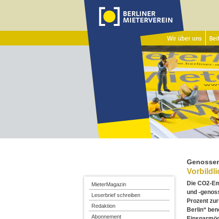
Wir über uns
Beit
Genossen
Vorbild
Die CO2-Em
MieterMagazin
und -genos
Leserbrief schreiben
Prozent zu
Redaktion
Berlin“ ben
Abonnement
Einsparmögl