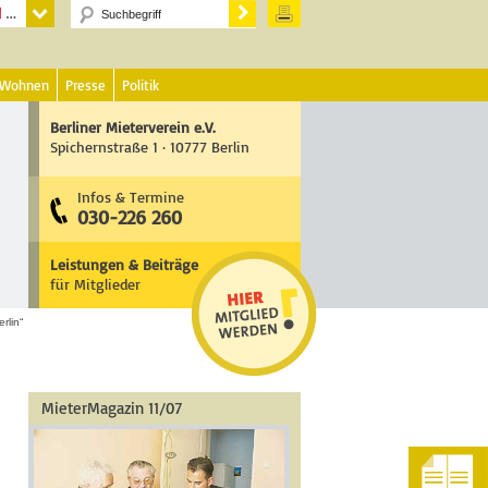
 Wohnen
Presse
Politik
Berliner Mieterverein e.V.
Spichernstraße 1 · 10777 Berlin
Infos & Termine
030-226 260
Leistungen & Beiträge
für Mitglieder
rlin“
MieterMagazin 11/07