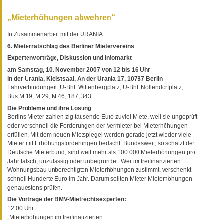
„Mieterhöhungen abwehren“
In Zusammenarbeit mit der URANIA
6. Mieterratschlag des Berliner Mietervereins
Expertenvorträge, Diskussion und Infomarkt
am Samstag, 10. November 2007 von 12 bis 16 Uhr
in der Urania, Kleistsaal, An der Urania 17, 10787 Berlin
Fahrverbindungen: U-Bhf. Wittenbergplatz, U-Bhf. Nollendorfplatz,
Bus M 19, M 29, M 46, 187, 343
Die Probleme und ihre Lösung
Berlins Mieter zahlen zig tausende Euro zuviel Miete, weil sie ungeprüft
oder vorschnell die Forderungen der Vermieter bei Mieterhöhungen
erfüllen. Mit dem neuen Mietspiegel werden gerade jetzt wieder viele
Mieter mit Erhöhungsforderungen bedacht. Bundesweit, so schätzt der
Deutsche Mieterbund, sind weit mehr als 100.000 Mieterhöhungen pro
Jahr falsch, unzulässig oder unbegründet. Wer im freifinanzierten
Wohnungsbau unberechtigten Mieterhöhungen zustimmt, verschenkt
schnell Hunderte Euro im Jahr. Darum sollten Mieter Mieterhöhungen
genauestens prüfen.
Die Vorträge der BMV-Mietrechtsexperten:
12.00 Uhr:
„Mieterhöhungen im freifinanzierten