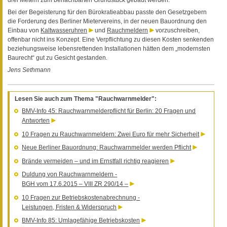
Bei der Begeisterung für den Bürokratieabbau passte den Gesetzgebern
die Forderung des Berliner Mietervereins, in der neuen Bauordnung den
Einbau von
Kaltwasseruhren
und
Rauchmeldern
vorzuschreiben,
offenbar nicht ins Konzept. Eine Verpflichtung zu diesen Kosten senkenden
beziehungsweise lebensrettenden Installationen hätten dem „modernsten
Baurecht“ gut zu Gesicht gestanden.
Jens Sethmann
Lesen Sie auch zum Thema "Rauchwarnmelder":
BMV-Info 45: Rauchwarnmelderpflicht für Berlin: 20 Fragen und
Antworten
10 Fragen zu Rauchwarnmeldern: Zwei Euro für mehr Sicherheit
Neue Berliner Bauordnung: Rauchwarnmelder werden Pflicht
Brände vermeiden – und im Ernstfall richtig reagieren
Duldung von Rauchwarnmeldern -
BGH vom 17.6.2015 – VIII ZR 290/14 –
10 Fragen zur Betriebskostenabrechnung -
Leistungen, Fristen & Widerspruch
BMV-Info 85: Umlagefähige Betriebskosten