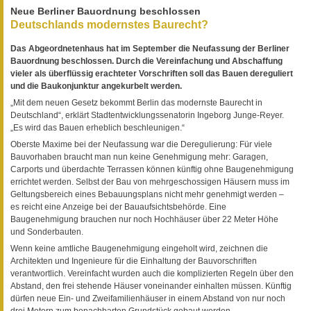
Neue Berliner Bauordnung beschlossen
Deutschlands modernstes Baurecht?
Das Abgeordnetenhaus hat im September die Neufassung der Berliner
Bauordnung beschlossen. Durch die Vereinfachung und Abschaffung
vieler als überflüssig erachteter Vorschriften soll das Bauen dereguliert
und die Baukonjunktur angekurbelt werden.
„Mit dem neuen Gesetz bekommt Berlin das modernste Baurecht in
Deutschland“, erklärt Stadtentwicklungssenatorin Ingeborg Junge-Reyer.
„Es wird das Bauen erheblich beschleunigen.“
Oberste Maxime bei der Neufassung war die Deregulierung: Für viele
Bauvorhaben braucht man nun keine Genehmigung mehr: Garagen,
Carports und überdachte Terrassen können künftig ohne Baugenehmigung
errichtet werden. Selbst der Bau von mehrgeschossigen Häusern muss im
Geltungsbereich eines Bebauungsplans nicht mehr genehmigt werden –
es reicht eine Anzeige bei der Bauaufsichtsbehörde. Eine
Baugenehmigung brauchen nur noch Hochhäuser über 22 Meter Höhe
und Sonderbauten.
Wenn keine amtliche Baugenehmigung eingeholt wird, zeichnen die
Architekten und Ingenieure für die Einhaltung der Bauvorschriften
verantwortlich. Vereinfacht wurden auch die komplizierten Regeln über den
Abstand, den frei stehende Häuser voneinander einhalten müssen. Künftig
dürfen neue Ein- und Zweifamilienhäuser in einem Abstand von nur noch
drei Metern zum benachbarten Grundstück gebaut werden.