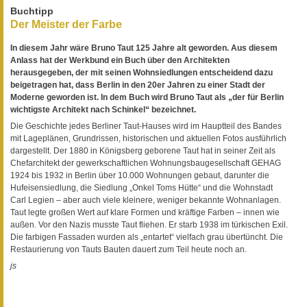
Buchtipp
Der Meister der Farbe
In diesem Jahr wäre Bruno Taut 125 Jahre alt geworden. Aus diesem
Anlass hat der Werkbund ein Buch über den Architekten
herausgegeben, der mit seinen Wohnsiedlungen entscheidend dazu
beigetragen hat, dass Berlin in den 20er Jahren zu einer Stadt der
Moderne geworden ist. In dem Buch wird Bruno Taut als „der für Berlin
wichtigste Architekt nach Schinkel“ bezeichnet.
Die Geschichte jedes Berliner Taut-Hauses wird im Hauptteil des Bandes
mit Lageplänen, Grundrissen, historischen und aktuellen Fotos ausführlich
dargestellt. Der 1880 in Königsberg geborene Taut hat in seiner Zeit als
Chefarchitekt der gewerkschaftlichen Wohnungsbaugesellschaft GEHAG
1924 bis 1932 in Berlin über 10.000 Wohnungen gebaut, darunter die
Hufeisensiedlung, die Siedlung „Onkel Toms Hütte“ und die Wohnstadt
Carl Legien – aber auch viele kleinere, weniger bekannte Wohnanlagen.
Taut legte großen Wert auf klare Formen und kräftige Farben – innen wie
außen. Vor den Nazis musste Taut fliehen. Er starb 1938 im türkischen Exil.
Die farbigen Fassaden wurden als „entartet“ vielfach grau übertüncht. Die
Restaurierung von Tauts Bauten dauert zum Teil heute noch an.
js