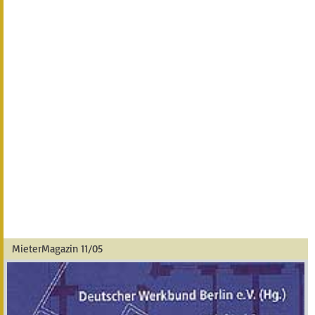
MieterMagazin 11/05