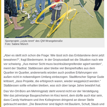
Sportprojekt „Leyla rennt“ des QM Wrangelstraße
Foto: Sabine Münch
„Aber es stellt sich schon die Frage: Wie lässt sich das Entstandene denn jetzt
bewahren?“, fragt Biedermann. In der Gropiusstadt sei die Situation nach wie
vor schwierig. „Aus meiner Sicht muss bezirksübergreifender agiert werden“,
meint der Stadtrat. Stattdessen aber bleibe viel Beispielhaftes aus dem
Quartier im Quartier, andererseits würden auch positive Erfahrungen von
außen nicht in notwendigem Umfang einbezogen. Stadtforscher Sigmar Gude
kritisiert, „dass Projekte, die erfolgreich waren, wieder weggekürzt werden.“
Stattdessen sollte erhalten bleiben, was sich über lange Jahre bewährt hat.
Das Vor-Ort-Büro am Mehringplatz steht vorerst nicht vor der Verstetigung.
Wer das jahrelange Baugeschehen im Kiez kennt, dem dürfte auch klar sein,
dass Candy Hartmann und ihre Kolleginnen dringend an dieser Stelle
gebraucht werden: „Die Bewohner sind täglich mit Baulärm, Schutt, Staub und