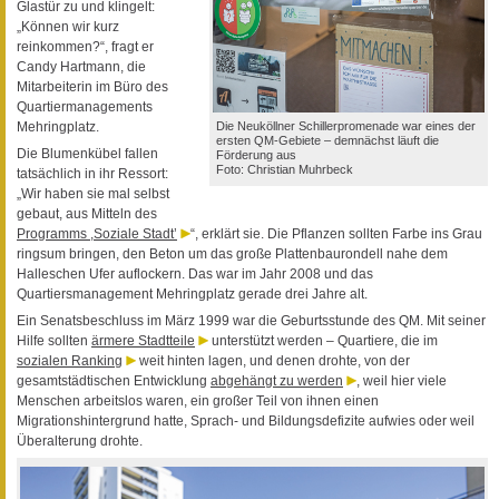
Glastür zu und klingelt:
„Können wir kurz
reinkommen?“, fragt er
Candy Hartmann, die
Mitarbeiterin im Büro des
Quartiermanagements
Mehringplatz.
Die Neuköllner Schillerpromenade war eines der
ersten QM-Gebiete – demnächst läuft die
Die Blumenkübel fallen
Förderung aus
Foto: Christian Muhrbeck
tatsächlich in ihr Ressort:
„Wir haben sie mal selbst
gebaut, aus Mitteln des
Programms ,Soziale Stadt’
“, erklärt sie. Die Pflanzen sollten Farbe ins Grau
ringsum bringen, den Beton um das große Plattenbaurondell nahe dem
Halleschen Ufer auflockern. Das war im Jahr 2008 und das
Quartiersmanagement Mehringplatz gerade drei Jahre alt.
Ein Senatsbeschluss im März 1999 war die Geburtsstunde des QM. Mit seiner
Hilfe sollten
ärmere Stadtteile
unterstützt werden – Quartiere, die im
sozialen Ranking
weit hinten lagen, und denen drohte, von der
gesamtstädtischen Entwicklung
abgehängt zu werden
, weil hier viele
Menschen arbeitslos waren, ein großer Teil von ihnen einen
Migrationshintergrund hatte, Sprach- und Bildungsdefizite aufwies oder weil
Überalterung drohte.