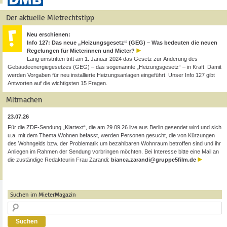
Der aktuelle Mietrechtstipp
Neu erschienen:
Info 127: Das neue „Heizungsgesetz“ (GEG) – Was bedeuten die neuen
Regelungen für Mieterinnen und Mieter?
Lang umstritten tritt am 1. Januar 2024 das Gesetz zur Änderung des
Gebäudeenergiegesetzes (GEG) – das sogenannte „Heizungsgesetz“ – in Kraft. Damit
werden Vorgaben für neu installierte Heizungsanlagen eingeführt. Unser Info 127 gibt
Antworten auf die wichtigsten 15 Fragen.
Mitmachen
23.07.26
Für die ZDF-Sendung „Klartext“, die am 29.09.26 live aus Berlin gesendet wird und sich
u.a. mit dem Thema Wohnen befasst, werden Personen gesucht, die von Kürzungen
des Wohngelds bzw. der Problematik um bezahlbaren Wohnraum betroffen sind und ihr
Anliegen im Rahmen der Sendung vorbringen möchten. Bei Interesse bitte eine Mail an
die zuständige Redakteurin Frau Zarandi:
bianca.zarandi@gruppe5film.de
Suchen im MieterMagazin