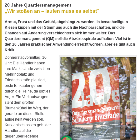
20 Jahre Quartiersmanagement
„Wir stoßen an – laufen muss es selbst“
Armut, Frust und das Gefühl, abgehängt zu werden: In benachteiligten
Kiezen kippen mit der Stimmung auch die Nachbarschaften, und die
Chancen auf Änderung verschlechtern sich immer weiter. Das
Quartiersmanagement (QM) soll die Abwärtsspirale aufhalten. Viel ist in
den 20 Jahren praktischer Anwendung erreicht worden, aber es gibt auch
Kritik.
Donnerstagvormittag, 10
Uhr: Die Händler haben
ihre Marktstände zwischen
Mehringplatz und
Friedrichstraße platziert,
erste Einkäufer gehen
durch die Reihe, da gibt es
Ärger. Ein Verkaufswagen
steht dem großen
Blumenkübel im Weg, der
gerade an dieser Stelle
aufgestellt werden soll.
Kurz entschlossen geht der
Händler auf die
gegenüberliegende