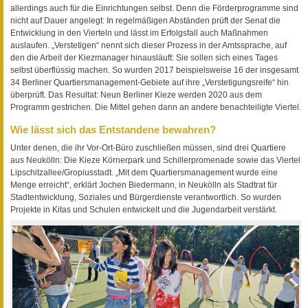
allerdings auch für die Einrichtungen selbst. Denn die Förderprogramme sind
nicht auf Dauer angelegt: In regelmäßigen Abständen prüft der Senat die
Entwicklung in den Vierteln und lässt im Erfolgsfall auch Maßnahmen
auslaufen. „Verstetigen“ nennt sich dieser Prozess in der Amtssprache, auf
den die Arbeit der Kiezmanager hinausläuft: Sie sollen sich eines Tages
selbst überflüssig machen. So wurden 2017 beispielsweise 16 der insgesamt
34 Berliner Quartiersmanagement-Gebiete auf ihre „Verstetigungsreife“ hin
überprüft. Das Resultat: Neun Berliner Kieze werden 2020 aus dem
Programm gestrichen. Die Mittel gehen dann an andere benachteiligte Viertel.
Wie lässt sich das Entstandene bewahren?
Unter denen, die ihr Vor-Ort-Büro zuschließen müssen, sind drei Quartiere
aus Neukölln: Die Kieze Körnerpark und Schillerpromenade sowie das Viertel
Lipschitzallee/Gropiusstadt. „Mit dem Quartiersmanagement wurde eine
Menge erreicht“, erklärt Jochen Biedermann, in Neukölln als Stadtrat für
Stadtentwicklung, Soziales und Bürgerdienste verantwortlich. So wurden
Projekte in Kitas und Schulen entwickelt und die Jugendarbeit verstärkt.