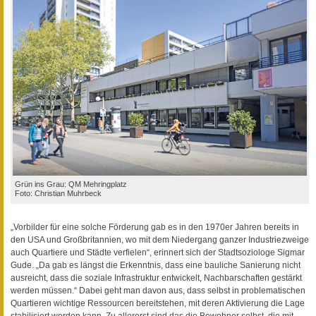
Grün ins Grau: QM Mehringplatz
Foto: Christian Muhrbeck
„Vorbilder für eine solche Förderung gab es in den 1970er Jahren bereits in
den USA und Großbritannien, wo mit dem Niedergang ganzer Industriezweige
auch Quartiere und Städte verfielen“, erinnert sich der Stadtsoziologe Sigmar
Gude. „Da gab es längst die Erkenntnis, dass eine bauliche Sanierung nicht
ausreicht, dass die soziale Infrastruktur entwickelt, Nachbarschaften gestärkt
werden müssen.“ Dabei geht man davon aus, dass selbst in problematischen
Quartieren wichtige Ressourcen bereitstehen, mit deren Aktivierung die Lage
stabilisiert werden kann. Zu allererst sind das die Bewohner selbst, die mit