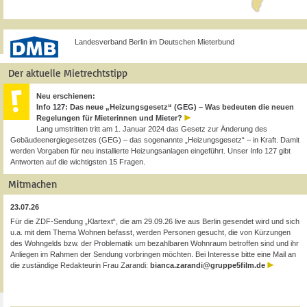
Landesverband Berlin im Deutschen Mieterbund
Der aktuelle Mietrechtstipp
Neu erschienen:
Info 127: Das neue „Heizungsgesetz“ (GEG) – Was bedeuten die neuen
Regelungen für Mieterinnen und Mieter?
Lang umstritten tritt am 1. Januar 2024 das Gesetz zur Änderung des
Gebäudeenergiegesetzes (GEG) – das sogenannte „Heizungsgesetz“ – in Kraft. Damit
werden Vorgaben für neu installierte Heizungsanlagen eingeführt. Unser Info 127 gibt
Antworten auf die wichtigsten 15 Fragen.
Mitmachen
23.07.26
Für die ZDF-Sendung „Klartext“, die am 29.09.26 live aus Berlin gesendet wird und sich
u.a. mit dem Thema Wohnen befasst, werden Personen gesucht, die von Kürzungen
des Wohngelds bzw. der Problematik um bezahlbaren Wohnraum betroffen sind und ihr
Anliegen im Rahmen der Sendung vorbringen möchten. Bei Interesse bitte eine Mail an
die zuständige Redakteurin Frau Zarandi:
bianca.zarandi@gruppe5film.de