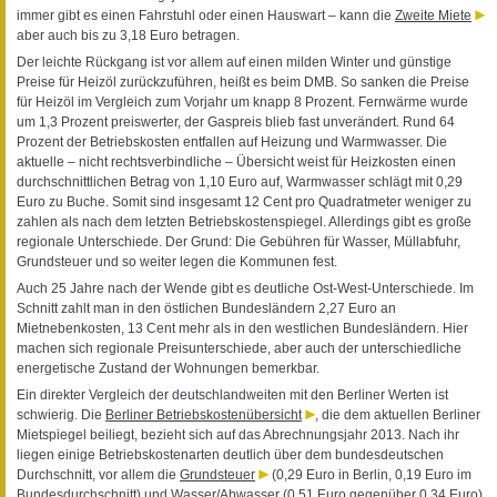
immer gibt es einen Fahrstuhl oder einen Hauswart – kann die
Zweite Miete
aber auch bis zu 3,18 Euro betragen.
Der leichte Rückgang ist vor allem auf einen milden Winter und günstige
Preise für Heizöl zurückzuführen, heißt es beim DMB. So sanken die Preise
für Heizöl im Vergleich zum Vorjahr um knapp 8 Prozent. Fernwärme wurde
um 1,3 Prozent preiswerter, der Gaspreis blieb fast unverändert. Rund 64
Prozent der Betriebskosten entfallen auf Heizung und Warmwasser. Die
aktuelle – nicht rechtsverbindliche – Übersicht weist für Heizkosten einen
durchschnittlichen Betrag von 1,10 Euro auf, Warmwasser schlägt mit 0,29
Euro zu Buche. Somit sind insgesamt 12 Cent pro Quadratmeter weniger zu
zahlen als nach dem letzten Betriebskostenspiegel. Allerdings gibt es große
regionale Unterschiede. Der Grund: Die Gebühren für Wasser, Müllabfuhr,
Grundsteuer und so weiter legen die Kommunen fest.
Auch 25 Jahre nach der Wende gibt es deutliche Ost-West-Unterschiede. Im
Schnitt zahlt man in den östlichen Bundesländern 2,27 Euro an
Mietnebenkosten, 13 Cent mehr als in den westlichen Bundesländern. Hier
machen sich regionale Preisunterschiede, aber auch der unterschiedliche
energetische Zustand der Wohnungen bemerkbar.
Ein direkter Vergleich der deutschlandweiten mit den Berliner Werten ist
schwierig. Die
Berliner Betriebskostenübersicht
, die dem aktuellen Berliner
Mietspiegel beiliegt, bezieht sich auf das Abrechnungsjahr 2013. Nach ihr
liegen einige Betriebskostenarten deutlich über dem bundesdeutschen
Durchschnitt, vor allem die
Grundsteuer
(0,29 Euro in Berlin, 0,19 Euro im
Bundesdurchschnitt) und Wasser/Abwasser (0,51 Euro gegenüber 0,34 Euro).