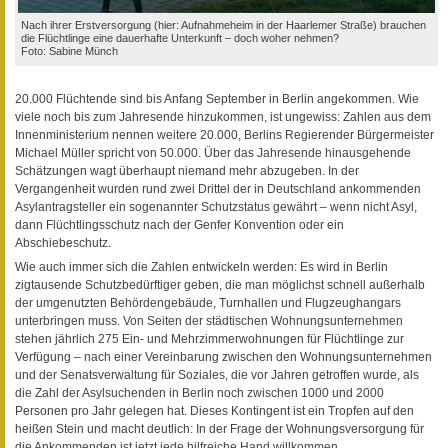
Nach ihrer Erstversorgung (hier: Aufnahmeheim in der Haarlemer Straße) brauchen
die Flüchtlinge eine dauerhafte Unterkunft – doch woher nehmen?
Foto: Sabine Münch
20.000 Flüchtende sind bis Anfang September in Berlin angekommen. Wie
viele noch bis zum Jahresende hinzukommen, ist ungewiss: Zahlen aus dem
Innenministerium nennen weitere 20.000, Berlins Regierender Bürgermeister
Michael Müller spricht von 50.000. Über das Jahresende hinausgehende
Schätzungen wagt überhaupt niemand mehr abzugeben. In der
Vergangenheit wurden rund zwei Drittel der in Deutschland ankommenden
Asylantragsteller ein sogenannter Schutzstatus gewährt – wenn nicht Asyl,
dann Flüchtlingsschutz nach der Genfer Konvention oder ein
Abschiebeschutz.
Wie auch immer sich die Zahlen entwickeln werden: Es wird in Berlin
zigtausende Schutzbedürftiger geben, die man möglichst schnell außerhalb
der umgenutzten Behördengebäude, Turnhallen und Flugzeughangars
unterbringen muss. Von Seiten der städtischen Wohnungsunternehmen
stehen jährlich 275 Ein- und Mehrzimmerwohnungen für Flüchtlinge zur
Verfügung – nach einer Vereinbarung zwischen den Wohnungsunternehmen
und der Senatsverwaltung für Soziales, die vor Jahren getroffen wurde, als
die Zahl der Asylsuchenden in Berlin noch zwischen 1000 und 2000
Personen pro Jahr gelegen hat. Dieses Kontingent ist ein Tropfen auf den
heißen Stein und macht deutlich: In der Frage der Wohnungsversorgung für
die Ankommenden ist jetzt jede hilfreiche Hand willkommen.