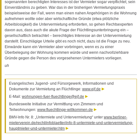
sogenannten berechtigten Interesses ist der Vermieter sogar verpflichtet, sein
Einverständnis zu geben. War das in der bisherigen Vermietungspraxis
beispielsweise der Fall, wenn man einen nahen Angehörigen in die Wohnung
aufnehmen wollte oder aber wirtschaftliche Gründe (etwa plötzliche
Arbeitslosigkeit) die Untervermietung erforderten, so gehen Rechtsexperten
davon aus, dass auch die akute Frage der Flüchtlingsunterbringung ein –
gesellschaftlich betrachtet – berechtigtes Interesse an der Untervermietung
darstellt. Einschlägige Urteile gibt es noch nicht, dazu ist die Frage zu neu.
Einwände kann ein Vermieter aber vorbringen, wenn es zu einer
Überbelegung der Wohnung kommen würde und wenn nachvollziehbare
Gründe gegen die Person des vorgesehenen Untermieters vorliegen.
uh
Evangelisches Jugend- und Fürsorgewerk, Informationen und
Dokumente zur Vermietung an Flüchtlinge:
www.ejf.de
E-Mail:
wohnungen-fuer-fluechtlinge@ejf.de
Bundesweite Initiative zur Vermittlung von Zimmern und
Teilwohnungen:
www.fluechtlinge-willkommen.de
BMV-Info Nr. 8: „Untermiete und Untervermietung“ unter
www.berliner-
mieterverein.de/recht/infoblaetter/info-8-untermiete-und-untervermietung-
hauptmieter-und-untermieter.htm