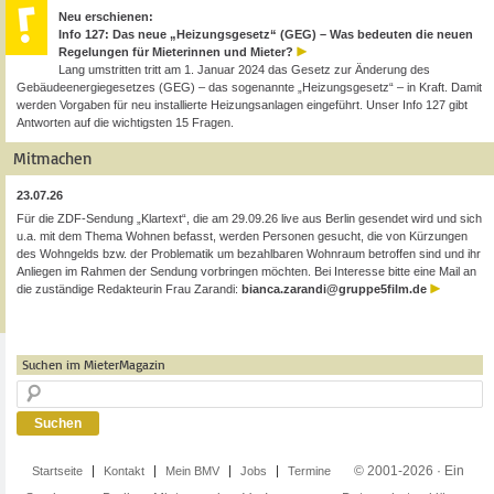
Neu erschienen:
Info 127: Das neue „Heizungsgesetz“ (GEG) – Was bedeuten die neuen
Regelungen für Mieterinnen und Mieter?
Lang umstritten tritt am 1. Januar 2024 das Gesetz zur Änderung des
Gebäudeenergiegesetzes (GEG) – das sogenannte „Heizungsgesetz“ – in Kraft. Damit
werden Vorgaben für neu installierte Heizungsanlagen eingeführt. Unser Info 127 gibt
Antworten auf die wichtigsten 15 Fragen.
Mitmachen
23.07.26
Für die ZDF-Sendung „Klartext“, die am 29.09.26 live aus Berlin gesendet wird und sich
u.a. mit dem Thema Wohnen befasst, werden Personen gesucht, die von Kürzungen
des Wohngelds bzw. der Problematik um bezahlbaren Wohnraum betroffen sind und ihr
Anliegen im Rahmen der Sendung vorbringen möchten. Bei Interesse bitte eine Mail an
die zuständige Redakteurin Frau Zarandi:
bianca.zarandi@gruppe5film.de
Suchen im MieterMagazin
© 2001-2026 · Ein
Startseite
Kontakt
Mein BMV
Jobs
Termine