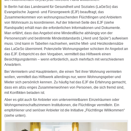
In Berlin hat das Landesamt für Gesundheit und Soziales (LaGeSo) das
Evangelische Jugend- und Fürsorgewerk (EJF) beauftragt, das
Zusammenkommen von wohnungssuchenden Flüchtlingen und Anbietern
von Wohnraum zu koordinieren. Auf der Internet-Seite des EJF (siehe
Randspalte) erhält man die erforderlichen Informationen und Dokumente.
Man erfährt, dass das Angebot eine Mindestfläche abhängig von der
Personenzahl und bestimmte Mindeststandards („Herd und Spüle“) aufweisen
muss. Und kann in Tabellen nachsehen, welche Miet- und Heizkostensätze
das LaGeSo übernimmt. Potenzielle Wohnungsgeber schicken ihr Angebot an
das EJF. Entspricht es den Vorgaben, vermittelt das Hilfswerk einen
Besichtigungstermin – wenn erforderlich, auch mehrfach mit verschiedenen
Anwärtern.
Bei Vermietern und Hauptmietern, die einen Teil ihrer Wohnung vermieten
wollen, vermittelt das Hilfswerk allerdings nur, wenn Wohnungsgeber und
Mieter sich persönlich kennen. Zu häufig hat das EJF die Erfahrung gemacht,
dass ein allzu enges Zusammenwohnen von Personen, die sich fremd sind,
mit Konflikten beladen ist.
Aber es gibt auch für Anbieter von untervermietbaren Einzelräumen oder
Wohngemeinschaftszimmern Institutionen, die Flüchtlinge vermitteln. Ein
empfohlener und seriöser Anbieter ist die Initiative „Flüchtlinge Willkommen“
(siehe unten).