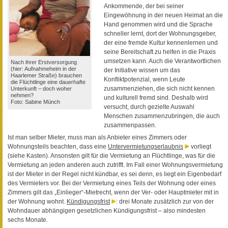
Ankommende, der bei seiner
Eingewöhnung in der neuen Heimat an die
Hand genommen wird und die Sprache
schneller lernt, dort der Wohnungsgeber,
der eine fremde Kultur kennenlernen und
seine Bereitschaft zu helfen in die Praxis
umsetzen kann. Auch die Verantwortlichen
Nach ihrer Erstversorgung
(hier: Aufnahmeheim in der
der Initiative wissen um das
Haarlemer Straße) brauchen
Konfliktpotenzial, wenn Leute
die Flüchtlinge eine dauerhafte
zusammenziehen, die sich nicht kennen
Unterkunft – doch woher
nehmen?
und kulturell fremd sind. Deshalb wird
Foto: Sabine Münch
versucht, durch gezielte Auswahl
Menschen zusammenzubringen, die auch
zusammenpassen.
Ist man selber Mieter, muss man als Anbieter eines Zimmers oder
Wohnungsteils beachten, dass eine
Untervermietungserlaubnis
vorliegt
(siehe Kasten). Ansonsten gilt für die Vermietung an Flüchtlinge, was für die
Vermietung an jeden anderen auch zutrifft. Im Fall einer Wohnungsvermietung
ist der Mieter in der Regel nicht kündbar, es sei denn, es liegt ein Eigenbedarf
des Vermieters vor. Bei der Vermietung eines Teils der Wohnung oder eines
Zimmers gilt das „Einlieger“-Mietrecht, wenn der Ver- oder Hauptmieter mit in
der Wohnung wohnt.
Kündigungsfrist
: drei Monate zusätzlich zur von der
Wohndauer abhängigen gesetzlichen Kündigungsfrist – also mindesten
sechs Monate.