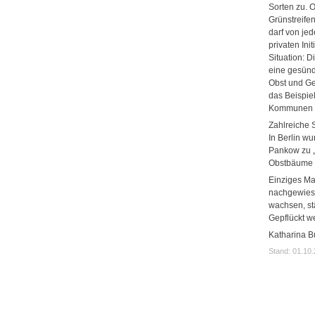
Sorten zu. 
Grünstreife
darf von je
privaten Ini
Situation: D
eine gesünd
Obst und Gem
das Beispie
Kommunen a
Zahlreiche 
In Berlin w
Pankow zu „
Obstbäume s
Einziges Ma
nachgewiese
wachsen, st
Gepflückt w
Katharina B
Stand: 01.10