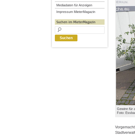
Mediadaten für Anzeigen
Impressum MieterMagazin
Suchen im MieterMagazin
Gewinn für a
Foto: Essba
Vorgemacht h
Stadtverwal