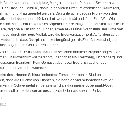
Ob Birnen vom Kinderspielplatz, Mangold aus dem Park oder Schlehen vom
n: Das Obst und Gemüse, das nun an vielen Orten im öffentlichen Raum reift,
dermann und -frau geerntet werden. Das unterscheidet das Projekt von den
tiativen, bei denen nur pflücken darf, wer auch sät und jätet. Eine Win-Win-
ie Stadt schafft ein kostenloses Angebot für ihre Bürger und sensibilisiert sie für
ere, regionale Ernährung. Kinder lernen etwas über Wachstum und Ernte von
üse, durch die neue Vielfalt wird die Biodiversität erhöht. Außerdem zeigt
l Andernach, dass Nutzpflanzen kostengünstiger als Zierpflanzen sind, die
lso sogar noch Geld sparen können.
Städte in ganz Deutschland haben inzwischen ähnliche Projekte angestoßen.
urden Charlottenburg-Wilmersdorf, Friedrichshain-Kreuzberg, Lichtenberg und
essbaren Bezirken“. Kein Gemüse, aber etwa Beerensträucher oder
ollen hier vermehrt wachsen.
nko des urbanen Schlaraffenlandes: Forscher haben in Studien
n, dass die Früchte von Pflanzen, die nahe an viel befahrenen Straßen
ärker mit Schwermetallen belastet sind als das meiste Supermarkt-Obst.
erden sollte also besser an geschützten Orten wie etwa in Parks.
uri
.2015