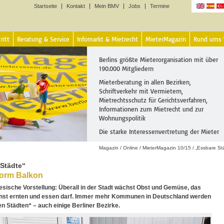
Startseite
Kontakt
Mein BMV
Jobs
Termine
Sprachen
ritt
Beratung & Service
Infomarkt & Mietrecht
MieterMagazin
Rund ums
Berlins größte Mieterorganisation mit über
190.000 Mitgliedern
Mieterberatung in allen Bezirken,
Schriftverkehr mit Vermietern,
Mietrechtsschutz für Gerichtsverfahren,
Informationen zum Mietrecht und zur
Wohnungspolitik
Die starke Interessenvertretung der Mieter
Magazin
/
Online
/
MieterMagazin 10/15
/
„Essbare St
Städte“
vorm Balkon
esische Vorstellung: Überall in der Stadt wächst Obst und Gemüse, das
nst ernten und essen darf. Immer mehr Kommunen in Deutschland werden
n Städten“ – auch einige Berliner Bezirke.