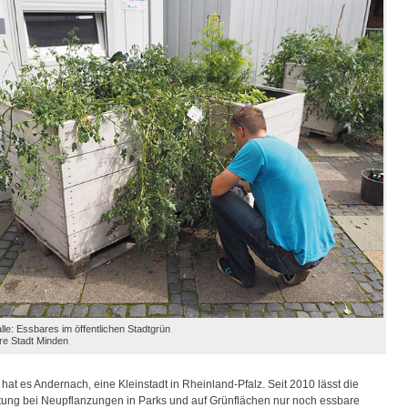
lle: Essbares im öffentlichen Stadtgrün
re Stadt Minden
at es Andernach, eine Kleinstadt in Rheinland-Pfalz. Seit 2010 lässt die
tung bei Neupflanzungen in Parks und auf Grünflächen nur noch essbare