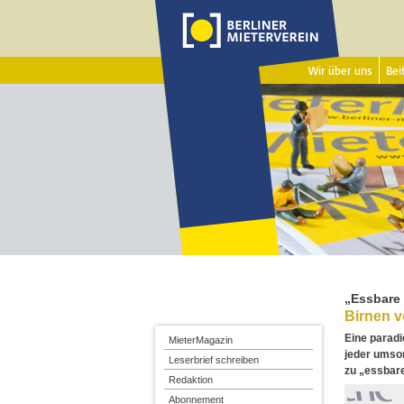
Wir über uns
Beit
„Essbare 
Birnen 
Eine paradi
MieterMagazin
jeder umso
Leserbrief schreiben
zu „essbare
Redaktion
Abonnement