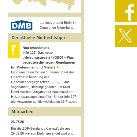
Landesverband Berlin im
Deutschen Mieterbund
Der aktuelle Mietrechtstipp
Neu erschienen:
Info 127: Das neue
„Heizungsgesetz“ (GEG) – Was
bedeuten die neuen Regelungen
für Mieterinnen und Mieter?
Lang umstritten tritt am 1. Januar 2024 das
Gesetz zur Änderung des
Gebäudeenergiegesetzes (GEG) – das
sogenannte „Heizungsgesetz“ – in Kraft.
Damit werden Vorgaben für neu installierte
Heizungsanlagen eingeführt. Unser Info 127
gibt Antworten auf die wichtigsten 15 Fragen.
Mitmachen
23.07.26
Für die ZDF-Sendung „Klartext“, die am
29.09.26 live aus Berlin gesendet wird und