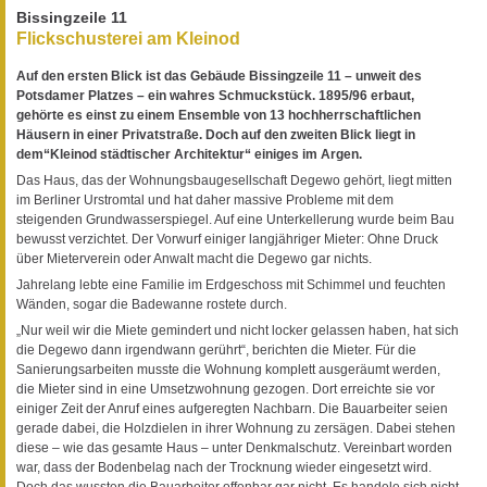
Bissingzeile 11
Flickschusterei am Kleinod
Auf den ersten Blick ist das Gebäude Bissingzeile 11 – unweit des
Potsdamer Platzes – ein wahres Schmuckstück. 1895/96 erbaut,
gehörte es einst zu einem Ensemble von 13 hochherrschaftlichen
Häusern in einer Privatstraße. Doch auf den zweiten Blick liegt in
dem“Kleinod städtischer Architektur“ einiges im Argen.
Das Haus, das der Wohnungsbaugesellschaft Degewo gehört, liegt mitten
im Berliner Urstromtal und hat daher massive Probleme mit dem
steigenden Grundwasserspiegel. Auf eine Unterkellerung wurde beim Bau
bewusst verzichtet. Der Vorwurf einiger langjähriger Mieter: Ohne Druck
über Mieterverein oder Anwalt macht die Degewo gar nichts.
Jahrelang lebte eine Familie im Erdgeschoss mit Schimmel und feuchten
Wänden, sogar die Badewanne rostete durch.
„Nur weil wir die Miete gemindert und nicht locker gelassen haben, hat sich
die Degewo dann irgendwann gerührt“, berichten die Mieter. Für die
Sanierungsarbeiten musste die Wohnung komplett ausgeräumt werden,
die Mieter sind in eine Umsetzwohnung gezogen. Dort erreichte sie vor
einiger Zeit der Anruf eines aufgeregten Nachbarn. Die Bauarbeiter seien
gerade dabei, die Holzdielen in ihrer Wohnung zu zersägen. Dabei stehen
diese – wie das gesamte Haus – unter Denkmalschutz. Vereinbart worden
war, dass der Bodenbelag nach der Trocknung wieder eingesetzt wird.
Doch das wussten die Bauarbeiter offenbar gar nicht. Es handele sich nicht