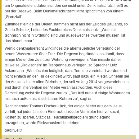
um Originaldielen, daher stünden sie nicht unter Denkmalschutz, heißt es
bei der Degewo. Beim Denkmalschutzamt Mitte spricht man von einem
„Grenzfall“.
Zumindest einige der Dielen stammen nicht aus der Zeit des Baujahrs, so
Guido Schmitz, Leiter des Fachbereichs Denkmalschutz: „Wenn sie
technisch nicht in Ordnung sind und ausgewechselt werden müssen, ist
das hinnehmbar.“
Wenig denkmalgerecht wirkt indes die abenteuerliche Verlegung der
neuen Wasserrohre über Putz. Die Degewo begründet das damit, dass
einige Mieter den Zutritt zur Wohnung verweigern. Man musste daher
teilweise „Provisorien“ im Treppenhaus verlegen, so Sprecher Lutz
Ackermann. „Wir möchten lediglich, dass Termine vereinbart werden und
nicht einfach an der Tür geklingelt wird“, sagt dazu ein Mieter. Ohnehin sei
der Austausch der alten Bleirohre, der seit Anfang 2014 vorgeschrieben ist,
erst durch Intervention der Mieter veranlasst worden. Auch diese
Darstellung weist die Degewo zurück. „Das trifft nur auf einige Wohnungen
mit nach außen nicht sichtbaren Rohren zu“, sagt er.
Rechtsberater Thomas Fischer-Lück, der einige Mieter aus dem Haus
vertritt, hat jedenfalls den Eindruck, dass der Vermieter hier versucht,
Kosten zu sparen. Statt das Feuchtigkeitsproblem grundlegend
anzugehen, werde Flickschusterei betrieben.
Birgit Leiß