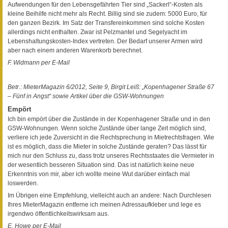
Aufwendungen für den Lebensgefährten Tier sind „Sackerl“-Kosten als
kleine Beihilfe nicht mehr als Recht. Billig sind sie zudem: 5000 Euro, für
den ganzen Bezirk. Im Satz der Transfereinkommen sind solche Kosten
allerdings nicht enthalten. Zwar ist Pelzmantel und Segelyacht im
Lebenshaltungskosten-Index vertreten. Der Bedarf unserer Armen wird
aber nach einem anderen Warenkorb berechnet.
F. Widmann per E-Mail
Betr.: MieterMagazin 6/2012, Seite 9, Birgit Leiß: „Kopenhagener Straße 67
– Fünf in Angst“ sowie Artikel über die GSW-Wohnungen
Empört
Ich bin empört über die Zustände in der Kopenhagener Straße und in den
GSW-Wohnungen. Wenn solche Zustände über lange Zeit möglich sind,
verliere ich jede Zuversicht in die Rechtsprechung in Mietrechtsfragen. Wie
ist es möglich, dass die Mieter in solche Zustände geraten? Das lässt für
mich nur den Schluss zu, dass trotz unseres Rechtsstaates die Vermieter in
der wesentlich besseren Situation sind. Das ist natürlich keine neue
Erkenntnis von mir, aber ich wollte meine Wut darüber einfach mal
loswerden.
Im Übrigen eine Empfehlung, vielleicht auch an andere: Nach Durchlesen
Ihres MieterMagazin entferne ich meinen Adressaufkleber und lege es
irgendwo öffentlichkeitswirksam aus.
E. Howe per E-Mail