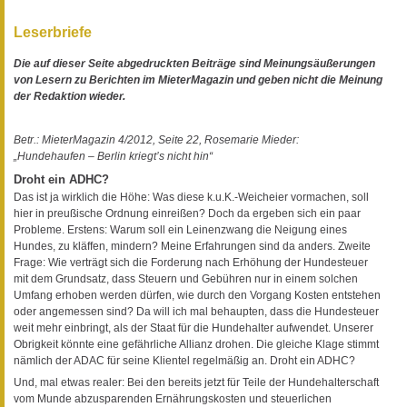
Leserbriefe
Die auf dieser Seite abgedruckten Beiträge sind Meinungsäußerungen
von Lesern zu Berichten im MieterMagazin und geben nicht die Meinung
der Redaktion wieder.
Betr.: MieterMagazin 4/2012, Seite 22, Rosemarie Mieder:
„Hundehaufen – Berlin kriegt’s nicht hin“
Droht ein ADHC?
Das ist ja wirklich die Höhe: Was diese k.u.K.-Weicheier vormachen, soll
hier in preußische Ordnung einreißen? Doch da ergeben sich ein paar
Probleme. Erstens: Warum soll ein Leinenzwang die Neigung eines
Hundes, zu kläffen, mindern? Meine Erfahrungen sind da anders. Zweite
Frage: Wie verträgt sich die Forderung nach Erhöhung der Hundesteuer
mit dem Grundsatz, dass Steuern und Gebühren nur in einem solchen
Umfang erhoben werden dürfen, wie durch den Vorgang Kosten entstehen
oder angemessen sind? Da will ich mal behaupten, dass die Hundesteuer
weit mehr einbringt, als der Staat für die Hundehalter aufwendet. Unserer
Obrigkeit könnte eine gefährliche Allianz drohen. Die gleiche Klage stimmt
nämlich der ADAC für seine Klientel regelmäßig an. Droht ein ADHC?
Und, mal etwas realer: Bei den bereits jetzt für Teile der Hundehalterschaft
vom Munde abzusparenden Ernährungskosten und steuerlichen