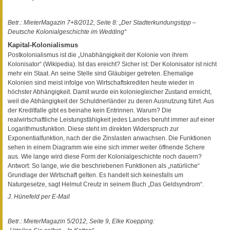
Betr.: MieterMagazin 7+8/2012, Seite 8: „Der Stadterkundungstipp –
Deutsche Kolonialgeschichte im Wedding“
Kapital-Kolonialismus
Postkolonialismus ist die „Unabhängigkeit der Kolonie von ihrem
Kolonisator“ (Wikipedia). Ist das ereicht? Sicher ist: Der Kolonisator ist nicht
mehr ein Staat. An seine Stelle sind Gläubiger getreten. Ehemalige
Kolonien sind meist infolge von Wirtschaftskrediten heute wieder in
höchster Abhängigkeit. Damit wurde ein koloniegleicher Zustand erreicht,
weil die Abhängigkeit der Schuldnerländer zu deren Ausnutzung führt. Aus
der Kreditfalle gibt es beinahe kein Entrinnen. Warum? Die
realwirtschaftliche Leistungsfähigkeit jedes Landes beruht immer auf einer
Logarithmusfunktion. Diese steht im direkten Widerspruch zur
Exponentialfunktion, nach der die Zinslasten anwachsen. Die Funktionen
sehen in einem Diagramm wie eine sich immer weiter öffnende Schere
aus. Wie lange wird diese Form der Kolonialgeschichte noch dauern?
Antwort: So lange, wie die beschriebenen Funktionen als „natürliche“
Grundlage der Wirtschaft gelten. Es handelt sich keinesfalls um
Naturgesetze, sagt Helmut Creutz in seinem Buch „Das Geldsyndrom“.
J. Hünefeld per E-Mail
Betr.: MieterMagazin 5/2012, Seite 9, Elke Koepping: