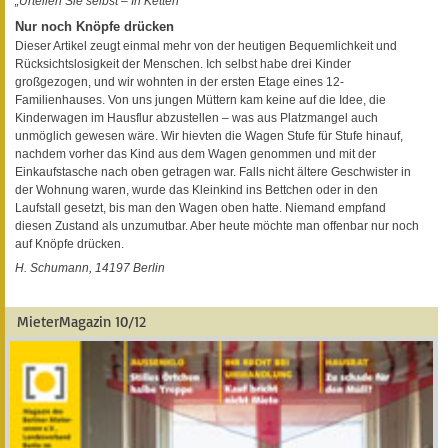
„Urteilen Sie selbst – In Ketten“
Nur noch Knöpfe drücken
Dieser Artikel zeugt einmal mehr von der heutigen Bequemlichkeit und
Rücksichtslosigkeit der Menschen. Ich selbst habe drei Kinder
großgezogen, und wir wohnten in der ersten Etage eines 12-
Familienhauses. Von uns jungen Müttern kam keine auf die Idee, die
Kinderwagen im Hausflur abzustellen – was aus Platzmangel auch
unmöglich gewesen wäre. Wir hievten die Wagen Stufe für Stufe hinauf,
nachdem vorher das Kind aus dem Wagen genommen und mit der
Einkaufstasche nach oben getragen war. Falls nicht ältere Geschwister in
der Wohnung waren, wurde das Kleinkind ins Bettchen oder in den
Laufstall gesetzt, bis man den Wagen oben hatte. Niemand empfand
diesen Zustand als unzumutbar. Aber heute möchte man offenbar nur noch
auf Knöpfe drücken.
H. Schumann, 14197 Berlin
MieterMagazin 10/12